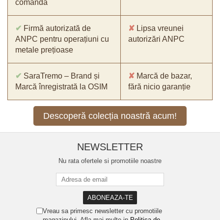
comandă
✔
Firmă autorizată de
✘
Lipsa vreunei
ANPC pentru operațiuni cu
autorizări ANPC
metale prețioase
✔
SaraTremo – Brand și
✘
Marcă de bazar,
Marcă înregistrată la OSIM
fără nicio garanție
Descoperă colecția noastră acum!
NEWSLETTER
Nu rata ofertele si promotiile noastre
Vreau sa primesc newsletter cu promotiile
magazinului. Afla mai multe in
Politica de