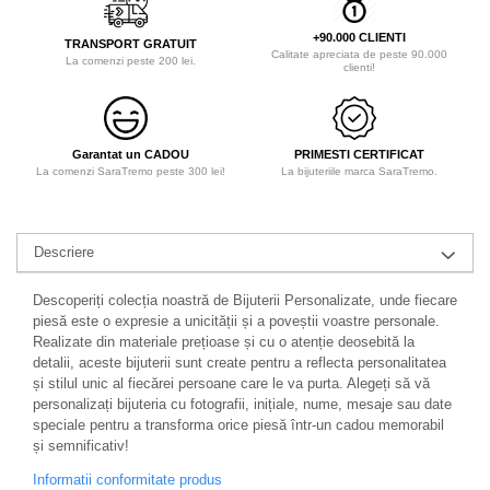
+90.000 CLIENTI
TRANSPORT GRATUIT
Calitate apreciata de peste 90.000
La comenzi peste 200 lei.
clienti!
Garantat un CADOU
PRIMESTI CERTIFICAT
La comenzi SaraTremo peste 300 lei!
La bijuteriile marca SaraTremo.
Descriere
Descoperiți colecția noastră de Bijuterii Personalizate, unde fiecare
piesă este o expresie a unicității și a poveștii voastre personale.
Realizate din materiale prețioase și cu o atenție deosebită la
detalii, aceste bijuterii sunt create pentru a reflecta personalitatea
și stilul unic al fiecărei persoane care le va purta. Alegeți să vă
personalizați bijuteria cu fotografii, inițiale, nume, mesaje sau date
speciale pentru a transforma orice piesă într-un cadou memorabil
și semnificativ!
Informatii conformitate produs