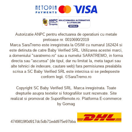
Autorizatie ANPC pentru efectuarea de operatiuni cu metale
pretioase nr. 0010690/2019
Marca SaraTremo este inregistrata la OSIM cu numarul 162424 si
este detinuta de catre Baby Verified SRL. Utilizarea acestei marci,
a domeniului "saratremo.ro" sau a numelui SARATREMO, in forma
directa sau "ascunsa" (de tipul, dar nu limitat la, meta taguri sau
alte tehnici de indexare, cautare web) fara permisiunea prealabila
scrisa a SC Baby Verified SRL este interzisa si se pedepseste
conform legii. ©SaraTremo.ro
Copyright SC Baby Verified SRL. Marca inregistrata. Toate
drepturile asupra textelor si fotografiilor sunt rezervate. Site
realizat si promovat de SuportRemote.ro.
Platforma E-commerce
by Gomag
4749819f0d917dc5db71edd975e97bba
Livrare oriunde in Europa in 2 zile prin DHL Express