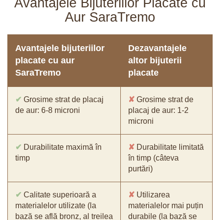
Avantajele Bijuteriilor Placate cu
Aur SaraTremo
Avantajele bijuteriilor
Dezavantajele
placate cu aur
altor bijuterii
SaraTremo
placate
✔
Grosime strat de placaj
✘
Grosime strat de
de aur: 6-8 microni
placaj de aur: 1-2
microni
✔
Durabilitate maximă în
✘
Durabilitate limitată
timp
în timp (câteva
purtări)
✔
Calitate superioară a
✘
Utilizarea
materialelor utilizate (la
materialelor mai puțin
bază se află bronz, al treilea
durabile (la bază se