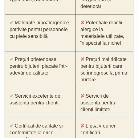
deteriorări
✔
Materiale hipoalergenice,
✘
Potențiale reacții
potrivite pentru persoanele
alergice la
cu piele sensibilă
materialele utilizate,
în special la nichel
✔
Prețuri prietenoase
✘
Prețuri mai ridicate
pentru bijuterii placate într-
pentru bijuterii care
adevăr de calitate
se înnegresc la prima
purtare
✔
Servicii excelente de
✘
Servicii de
asistență pentru clienți
asistență pentru
clienți limitate
✔
Certificat de calitate și
✘
Lipsa vreunei
conformitate la orice
certificări