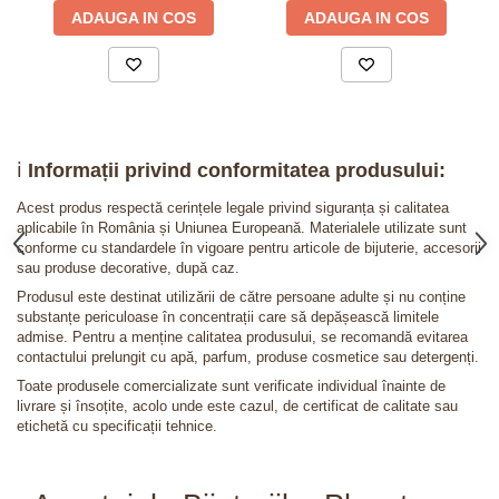
ADAUGA IN COS
ADAUGA IN COS
ℹ️
Informații privind conformitatea produsului:
Acest produs respectă cerințele legale privind siguranța și calitatea
aplicabile în România și Uniunea Europeană. Materialele utilizate sunt
conforme cu standardele în vigoare pentru articole de bijuterie, accesorii
sau produse decorative, după caz.
Produsul este destinat utilizării de către persoane adulte și nu conține
substanțe periculoase în concentrații care să depășească limitele
admise. Pentru a menține calitatea produsului, se recomandă evitarea
contactului prelungit cu apă, parfum, produse cosmetice sau detergenți.
Toate produsele comercializate sunt verificate individual înainte de
livrare și însoțite, acolo unde este cazul, de certificat de calitate sau
etichetă cu specificații tehnice.