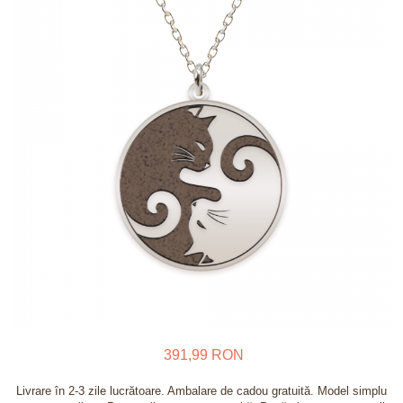
Verighete
Bijuterii pentru barbati
Inele
Lanturi
Bratari
Talismane
Verighete
Bijuterii din argint placate cu aur
24K
391,99 RON
Livrare în 2-3 zile lucrătoare. Ambalare de cadou gratuită. Model simplu