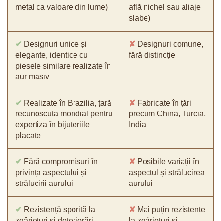
metal ca valoare din lume)
află nichel sau aliaje
slabe)
✔
Designuri unice și
✘
Designuri comune,
elegante, identice cu
fără distincție
piesele similare realizate în
aur masiv
✔
Realizate în Brazilia, țară
✘
Fabricate în țări
recunoscută mondial pentru
precum China, Turcia,
expertiza în bijuteriile
India
placate
✔
Fără compromisuri în
✘
Posibile variații în
privința aspectului și
aspectul și strălucirea
strălucirii aurului
aurului
✔
Rezistență sporită la
✘
Mai puțin rezistente
zgârieturi și deteriorări
la zgârieturi și