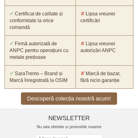
✔
Certificat de calitate și
✘
Lipsa vreunei
conformitate la orice
certificări
comandă
✔
Firmă autorizată de
✘
Lipsa vreunei
ANPC pentru operațiuni cu
autorizări ANPC
metale prețioase
✔
SaraTremo – Brand și
✘
Marcă de bazar,
Marcă înregistrată la OSIM
fără nicio garanție
Descoperă colecția noastră acum!
NEWSLETTER
Nu rata ofertele si promotiile noastre