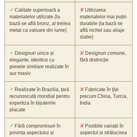
✔
Calitate superioară a
✘
Utilizarea
materialelor utilizate (la
materialelor mai puțin
bază se află bronz, al treilea
durabile (la bază se
metal ca valoare din lume)
află nichel sau aliaje
slabe)
✔
Designuri unice și
✘
Designuri comune,
elegante, identice cu
fără distincție
piesele similare realizate în
aur masiv
✔
Realizate în Brazilia, țară
✘
Fabricate în țări
recunoscută mondial pentru
precum China, Turcia,
expertiza în bijuteriile
India
placate
✔
Fără compromisuri în
✘
Posibile variații în
privința aspectului și
aspectul și strălucirea