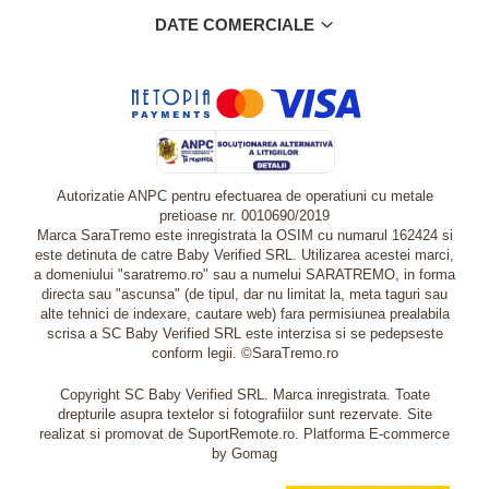
DATE COMERCIALE
Autorizatie ANPC pentru efectuarea de operatiuni cu metale
pretioase nr. 0010690/2019
Marca SaraTremo este inregistrata la OSIM cu numarul 162424 si
este detinuta de catre Baby Verified SRL. Utilizarea acestei marci,
a domeniului "saratremo.ro" sau a numelui SARATREMO, in forma
directa sau "ascunsa" (de tipul, dar nu limitat la, meta taguri sau
alte tehnici de indexare, cautare web) fara permisiunea prealabila
scrisa a SC Baby Verified SRL este interzisa si se pedepseste
conform legii. ©SaraTremo.ro
Copyright SC Baby Verified SRL. Marca inregistrata. Toate
drepturile asupra textelor si fotografiilor sunt rezervate. Site
realizat si promovat de SuportRemote.ro.
Platforma E-commerce
by Gomag