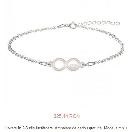
Verighete
Bijuterii pentru barbati
Inele
Lanturi
Bratari
Talismane
Verighete
Bijuterii din argint placate cu aur
24K
325,44 RON
Livrare în 2-3 zile lucrătoare. Ambalare de cadou gratuită. Model simplu