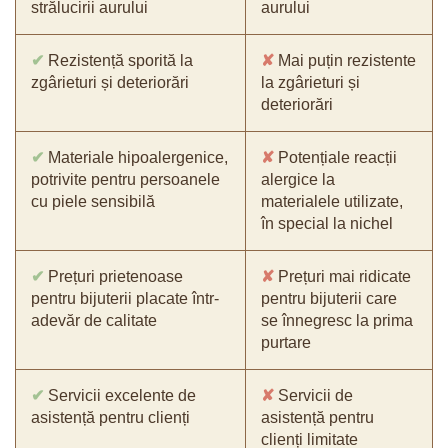
strălucirii aurului
aurului
✔
Rezistență sporită la
✘
Mai puțin rezistente
zgârieturi și deteriorări
la zgârieturi și
deteriorări
✔
Materiale hipoalergenice,
✘
Potențiale reacții
potrivite pentru persoanele
alergice la
cu piele sensibilă
materialele utilizate,
în special la nichel
✔
Prețuri prietenoase
✘
Prețuri mai ridicate
pentru bijuterii placate într-
pentru bijuterii care
adevăr de calitate
se înnegresc la prima
purtare
✔
Servicii excelente de
✘
Servicii de
asistență pentru clienți
asistență pentru
clienți limitate