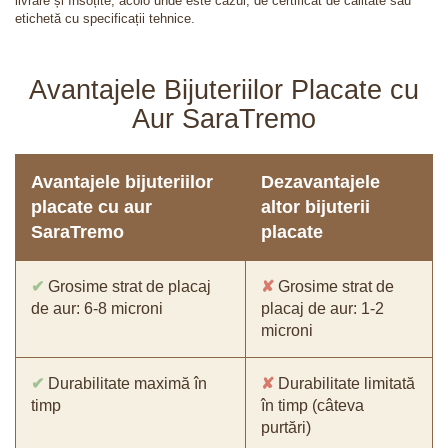
livrare și însoțite, acolo unde este cazul, de certificat de calitate sau
etichetă cu specificații tehnice.
Avantajele Bijuteriilor Placate cu
Aur SaraTremo
Avantajele bijuteriilor
Dezavantajele
placate cu aur
altor bijuterii
SaraTremo
placate
✔
Grosime strat de placaj
✘
Grosime strat de
de aur: 6-8 microni
placaj de aur: 1-2
microni
✔
Durabilitate maximă în
✘
Durabilitate limitată
timp
în timp (câteva
purtări)