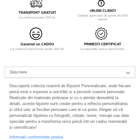
+90.000 CLIENTI
TRANSPORT GRATUIT
Calitate apreciata de peste 90.000
La comenzi peste 200 lei.
clienti!
Garantat un CADOU
PRIMESTI CERTIFICAT
La comenzi SaraTremo peste 300 lei!
La bijuteriile marca SaraTremo.
Descriere
Descoperiți colecția noastră de Bijuterii Personalizate, unde fiecare
piesă este o expresie a unicității și a poveștii voastre personale.
Realizate din materiale prețioase și cu o atenție deosebită la
detalii, aceste bijuterii sunt create pentru a reflecta personalitatea
și stilul unic al fiecărei persoane care le va purta. Alegeți să vă
personalizați bijuteria cu fotografii, inițiale, nume, mesaje sau date
speciale pentru a transforma orice piesă într-un cadou memorabil
și semnificativ!
Informatii conformitate produs