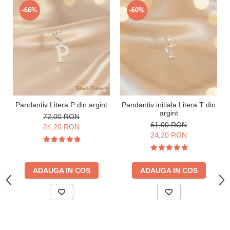
-66%
-60%
Pandantiv Litera P din argint
Pandantiv initiala Litera T din
argint
72,00 RON
61,00 RON
24,20 RON
24,20 RON
ADAUGA IN COS
ADAUGA IN COS