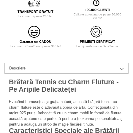
+90.000 CLIENTI
TRANSPORT GRATUIT
Calitate apreciata de peste 90.000
La comenzi peste 200 lei.
clienti!
Garantat un CADOU
PRIMESTI CERTIFICAT
La comenzi SaraTremo peste 300 lei!
La bijuteriile marca SaraTremo.
Descriere
Brățară Tennis cu Charm Fluture -
Pe Aripile Delicateței
Evocând frumusețea și grația naturii, această brățară tennis cu
charm fluture este o adevărată operă de artă. Confecționată din
argint 925 pur și îmbogățită cu un charm mobil în formă de fluture,
această bijuterie este perfectă pentru a-ți exprima personalitatea și
pentru a adăuga un strop de magie fiecărei ținute.
Caracteristici Speciale ale Brățării