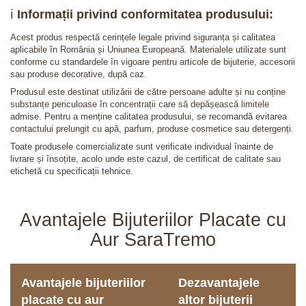
ℹ️
Informații privind conformitatea produsului:
Acest produs respectă cerințele legale privind siguranța și calitatea
aplicabile în România și Uniunea Europeană. Materialele utilizate sunt
conforme cu standardele în vigoare pentru articole de bijuterie, accesorii
sau produse decorative, după caz.
Produsul este destinat utilizării de către persoane adulte și nu conține
substanțe periculoase în concentrații care să depășească limitele
admise. Pentru a menține calitatea produsului, se recomandă evitarea
contactului prelungit cu apă, parfum, produse cosmetice sau detergenți.
Toate produsele comercializate sunt verificate individual înainte de
livrare și însoțite, acolo unde este cazul, de certificat de calitate sau
etichetă cu specificații tehnice.
Avantajele Bijuteriilor Placate cu
Aur SaraTremo
Avantajele bijuteriilor
Dezavantajele
placate cu aur
altor bijuterii