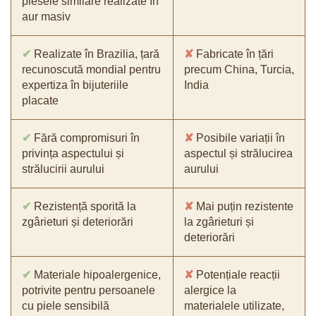
piesele similare realizate în
aur masiv
✔
Realizate în Brazilia, țară
✘
Fabricate în țări
recunoscută mondial pentru
precum China, Turcia,
expertiza în bijuteriile
India
placate
✔
Fără compromisuri în
✘
Posibile variații în
privința aspectului și
aspectul și strălucirea
strălucirii aurului
aurului
✔
Rezistență sporită la
✘
Mai puțin rezistente
zgârieturi și deteriorări
la zgârieturi și
deteriorări
✔
Materiale hipoalergenice,
✘
Potențiale reacții
potrivite pentru persoanele
alergice la
cu piele sensibilă
materialele utilizate,