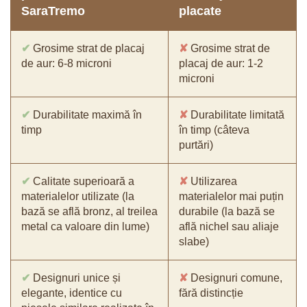
SaraTremo
placate
✔
Grosime strat de placaj
✘
Grosime strat de
de aur: 6-8 microni
placaj de aur: 1-2
microni
✔
Durabilitate maximă în
✘
Durabilitate limitată
timp
în timp (câteva
purtări)
✔
Calitate superioară a
✘
Utilizarea
materialelor utilizate (la
materialelor mai puțin
bază se află bronz, al treilea
durabile (la bază se
metal ca valoare din lume)
află nichel sau aliaje
slabe)
✔
Designuri unice și
✘
Designuri comune,
elegante, identice cu
fără distincție