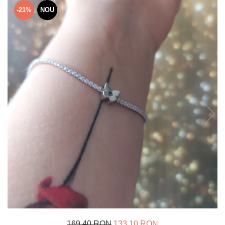
Verighete
-21%
NOU
Bijuterii pentru barbati
Inele
Lanturi
Bratari
Talismane
Verighete
Bijuterii din argint placate cu aur
24K
169,40 RON
133,10 RON