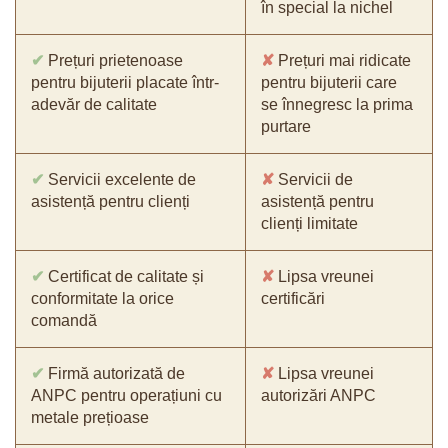
în special la nichel
✔
Prețuri prietenoase
✘
Prețuri mai ridicate
pentru bijuterii placate într-
pentru bijuterii care
adevăr de calitate
se înnegresc la prima
purtare
✔
Servicii excelente de
✘
Servicii de
asistență pentru clienți
asistență pentru
clienți limitate
✔
Certificat de calitate și
✘
Lipsa vreunei
conformitate la orice
certificări
comandă
✔
Firmă autorizată de
✘
Lipsa vreunei
ANPC pentru operațiuni cu
autorizări ANPC
metale prețioase