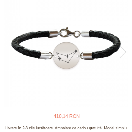
Verighete
Bijuterii pentru barbati
Inele
Lanturi
Bratari
Talismane
Verighete
Bijuterii din argint placate cu aur
24K
410,14 RON
Livrare în 2-3 zile lucrătoare. Ambalare de cadou gratuită. Model simplu