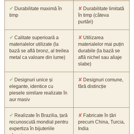
✔
Durabilitate maximă în
✘
Durabilitate limitată
timp
în timp (câteva
purtări)
✔
Calitate superioară a
✘
Utilizarea
materialelor utilizate (la
materialelor mai puțin
bază se află bronz, al treilea
durabile (la bază se
metal ca valoare din lume)
află nichel sau aliaje
slabe)
✔
Designuri unice și
✘
Designuri comune,
elegante, identice cu
fără distincție
piesele similare realizate în
aur masiv
✔
Realizate în Brazilia, țară
✘
Fabricate în țări
recunoscută mondial pentru
precum China, Turcia,
expertiza în bijuteriile
India