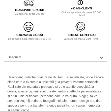
+90.000 CLIENTI
TRANSPORT GRATUIT
Calitate apreciata de peste 90.000
La comenzi peste 200 lei.
clienti!
Garantat un CADOU
PRIMESTI CERTIFICAT
La comenzi SaraTremo peste 300 lei!
La bijuteriile marca SaraTremo.
Descriere
Descoperiți colecția noastră de Bijuterii Personalizate, unde fiecare
piesă este o expresie a unicității și a poveștii voastre personale.
Realizate din materiale prețioase și cu o atenție deosebită la
detalii, aceste bijuterii sunt create pentru a reflecta personalitatea
și stilul unic al fiecărei persoane care le va purta. Alegeți să vă
personalizați bijuteria cu fotografii, inițiale, nume, mesaje sau date
speciale pentru a transforma orice piesă într-un cadou memorabil
și semnificativ!