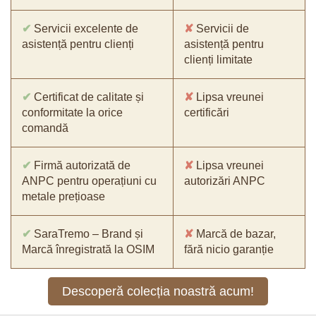
✔
Servicii excelente de
✘
Servicii de
asistență pentru clienți
asistență pentru
clienți limitate
✔
Certificat de calitate și
✘
Lipsa vreunei
conformitate la orice
certificări
comandă
✔
Firmă autorizată de
✘
Lipsa vreunei
ANPC pentru operațiuni cu
autorizări ANPC
metale prețioase
✔
SaraTremo – Brand și
✘
Marcă de bazar,
Marcă înregistrată la OSIM
fără nicio garanție
Descoperă colecția noastră acum!