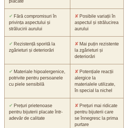
placate
✔
Fără compromisuri în
✘
Posibile variații în
privința aspectului și
aspectul și strălucirea
strălucirii aurului
aurului
✔
Rezistență sporită la
✘
Mai puțin rezistente
zgârieturi și deteriorări
la zgârieturi și
deteriorări
✔
Materiale hipoalergenice,
✘
Potențiale reacții
potrivite pentru persoanele
alergice la
cu piele sensibilă
materialele utilizate,
în special la nichel
✔
Prețuri prietenoase
✘
Prețuri mai ridicate
pentru bijuterii placate într-
pentru bijuterii care
adevăr de calitate
se înnegresc la prima
purtare