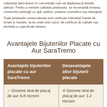
substanțe periculoase în concentrații care să depășească limitele
admise. Pentru a menține calitatea produsului, se recomandă evitarea
contactului prelungit cu apă, parfum, produse cosmetice sau detergenți.
Toate produsele comercializate sunt verificate individual înainte de
livrare și însoțite, acolo unde este cazul, de certificat de calitate sau
etichetă cu specificații tehnice.
Avantajele Bijuteriilor Placate cu
Aur SaraTremo
Avantajele bijuteriilor
Dezavantajele
placate cu aur
altor bijuterii
SaraTremo
placate
✔
Grosime strat de placaj
✘
Grosime strat de
de aur: 6-8 microni
placaj de aur: 1-2
microni