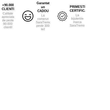
Garantat
+90.000
PRIMESTI
un
CLIENTI
CERTIFICAT
CADOU
Calitate
La
La
apreciata
bijuteriile
comenzi
de peste
marca
SaraTremo
90.000
SaraTremo.
peste 300
clienti!
lei!