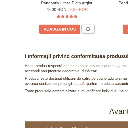
Pandantiv Litera P din argint
Panda
72,00 RON
24,20 RON
ADAUGA IN COS
ℹ️
Informații privind conformitatea produsul
Acest produs respectă cerințele legale privind siguranța și cal
accesorii sau produse decorative, după caz.
Produsul este destinat utilizării de către persoane adulte și 
evitarea contactului prelungit cu apă, parfum, produse cosmeti
Toate produsele comercializate sunt verificate individual înainte
Avant