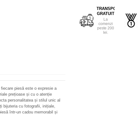
TRANSPORT
GRATUIT
La
comenzi
peste 200
lei.
 fiecare piesă este o expresie a
riale prețioase și cu o atenție
ecta personalitatea și stilul unic al
bijuteria cu fotografii, inițiale,
iesă într-un cadou memorabil și