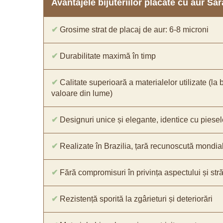
Avantajele bijuteriilor placate cu aur S
✔
Grosime strat de placaj de aur: 6-8 microni
✔
Durabilitate maximă în timp
✔
Calitate superioară a materialelor utilizate (la 
valoare din lume)
✔
Designuri unice și elegante, identice cu piesel
✔
Realizate în Brazilia, țară recunoscută mondial 
✔
Fără compromisuri în privința aspectului și străl
✔
Rezistență sporită la zgârieturi și deteriorări