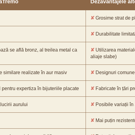
araTremo
Dezavantajele alto
✘
Grosime strat de pl
✘
Durabilitate limitat
bază se află bronz, al treilea metal ca
✘
Utilizarea material
aliaje slabe)
e similare realizate în aur masiv
✘
Designuri comune, 
pentru expertiza în bijuteriile placate
✘
Fabricate în țări p
ucirii aurului
✘
Posibile variații în
✘
Mai puțin rezistente