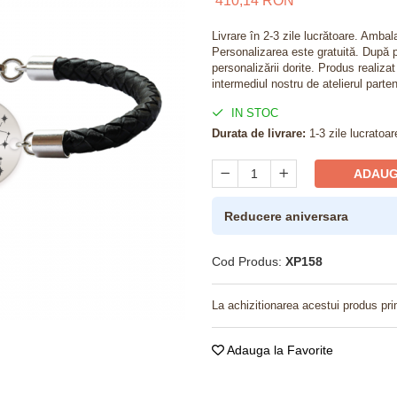
410,14 RON
Livrare în 2-3 zile lucrătoare. Amba
Personalizarea este gratuită. După p
personalizării dorite. Produs realiza
intermediul nostru de atelierul parten
IN STOC
Durata de livrare:
1-3 zile lucratoar
ADAUG
Reducere aniversara
Cod Produs:
XP158
La achizitionarea acestui produs pri
Adauga la Favorite