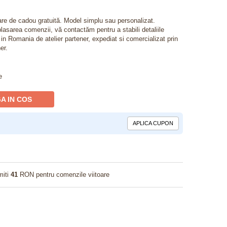
lare de cadou gratuită. Model simplu sau personalizat.
lasarea comenzii, vă contactăm pentru a stabili detaliile
t in Romania de atelier partener, expediat si comercializat prin
er.
e
A IN COS
APLICA CUPON
miti
41
RON pentru comenzile viitoare