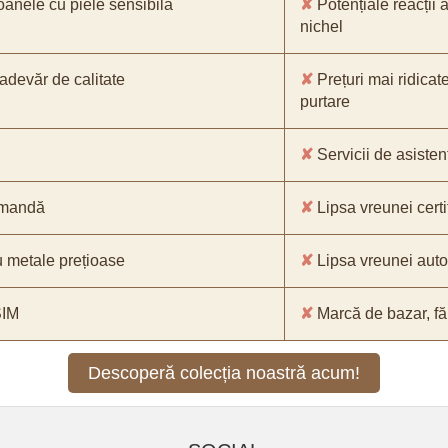
oanele cu piele sensibilă
✘
Potențiale reacții a
nichel
-adevăr de calitate
✘
Prețuri mai ridicat
purtare
✘
Servicii de asistenț
comandă
✘
Lipsa vreunei certif
 metale prețioase
✘
Lipsa vreunei aut
SIM
✘
Marcă de bazar, făr
Descoperă colecția noastră acum!