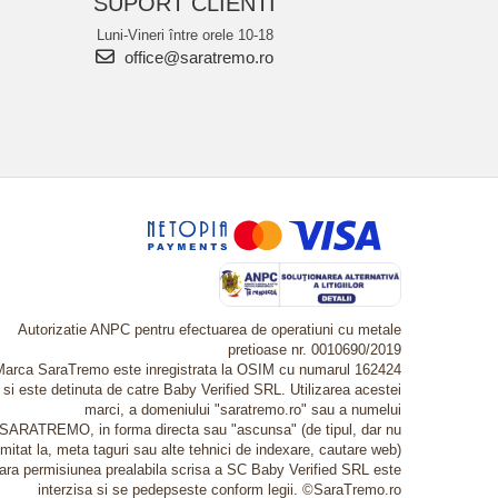
SUPORT CLIENTI
Luni-Vineri între orele 10-18
office@saratremo.ro
Autorizatie ANPC pentru efectuarea de operatiuni cu metale
pretioase nr. 0010690/2019
Marca SaraTremo este inregistrata la OSIM cu numarul 162424
si este detinuta de catre Baby Verified SRL. Utilizarea acestei
marci, a domeniului "saratremo.ro" sau a numelui
SARATREMO, in forma directa sau "ascunsa" (de tipul, dar nu
imitat la, meta taguri sau alte tehnici de indexare, cautare web)
fara permisiunea prealabila scrisa a SC Baby Verified SRL este
interzisa si se pedepseste conform legii. ©SaraTremo.ro