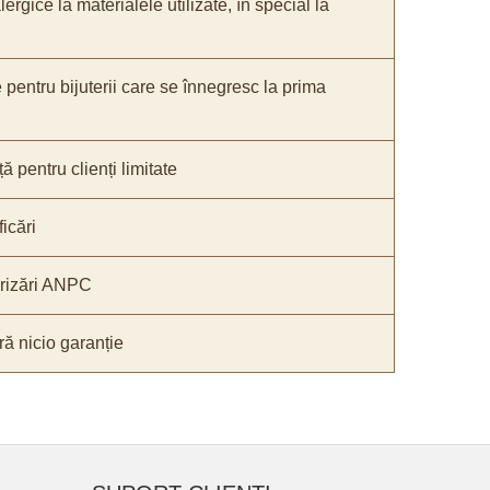
lergice la materialele utilizate, în special la
e pentru bijuterii care se înnegresc la prima
ă pentru clienți limitate
icări
orizări ANPC
ă nicio garanție