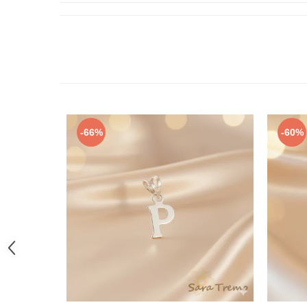
-66%
-60%