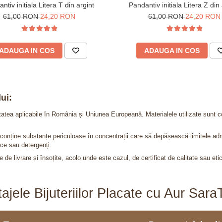
ntiv initiala Litera T din argint
Pandantiv initiala Litera Z din 
61,00 RON
24,20 RON
61,00 RON
24,20 RON
ADAUGA IN COS
ADAUGA IN COS
ui:
itatea aplicabile în România și Uniunea Europeană. Materialele utilizate sunt c
nu conține substanțe periculoase în concentrații care să depășească limitele 
ce sau detergenți.
 de livrare și însoțite, acolo unde este cazul, de certificat de calitate sau eti
ajele Bijuteriilor Placate cu Aur Sar