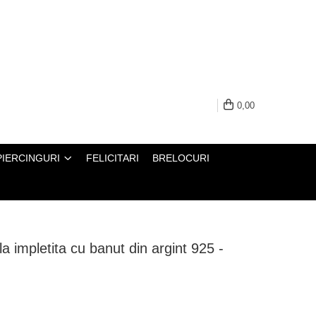
0,00
PIERCINGURI
FELICITARI
BRELOCURI
la impletita cu banut din argint 925 -