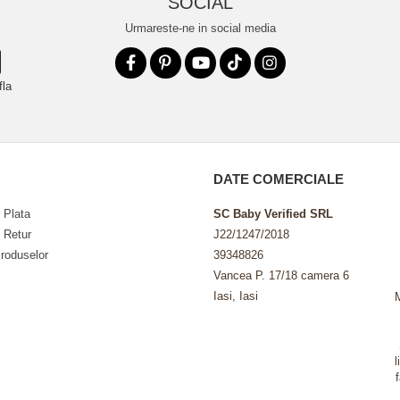
SOCIAL
Urmareste-ne in social media
fla
DATE COMERCIALE
 Plata
SC Baby Verified SRL
e Retur
J22/1247/2018
roduselor
39348826
Vancea P. 17/18 camera 6
Iasi, Iasi
l