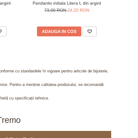
argint
Pandantiv initiala Litera L din argint
Lantisor cu
73,00 RON
24,20 RON
ADAUGA IN COS
AD
onforme cu standardele în vigoare pentru articole de bijuterie,
admise. Pentru a menține calitatea produsului, se recomandă
chetă cu specificații tehnice.
aTremo