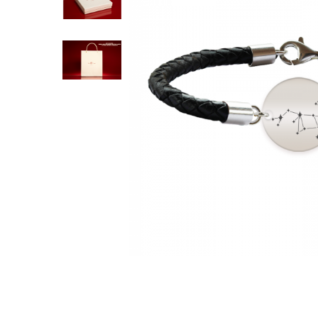
Verighete
Bijuterii pentru barbati
Inele
Lanturi
Bratari
Talismane
Verighete
Bijuterii din argint placate cu aur
24K
Distribuie
pe
Facebook