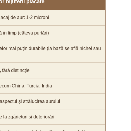
r bijuterii placate
acaj de aur: 1-2 microni
ă în timp (câteva purtări)
elor mai puțin durabile (la bază se află nichel sau
fără distincție
recum China, Turcia, India
 aspectul și strălucirea aurului
 la zgârieturi și deteriorări