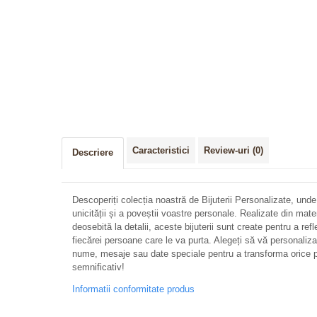
Caracteristici
Review-uri
(0)
Descriere
Descoperiți colecția noastră de Bijuterii Personalizate, unde
unicității și a poveștii voastre personale. Realizate din mate
deosebită la detalii, aceste bijuterii sunt create pentru a refl
fiecărei persoane care le va purta. Alegeți să vă personalizați 
nume, mesaje sau date speciale pentru a transforma orice p
semnificativ!
Informatii conformitate produs