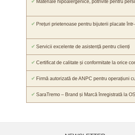
✔
Materiale hipoalergenice, potrivite pentru pers
✔
Prețuri prietenoase pentru bijuterii placate într
✔
Servicii excelente de asistență pentru clienți
✔
Certificat de calitate și conformitate la orice 
✔
Firmă autorizată de ANPC pentru operațiuni cu
✔
SaraTremo – Brand și Marcă înregistrată la O