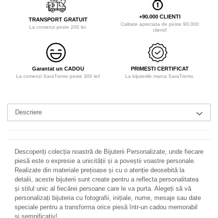
+90.000 CLIENTI
TRANSPORT GRATUIT
Calitate apreciata de peste 90.000
La comenzi peste 200 lei.
clienti!
Garantat un CADOU
PRIMESTI CERTIFICAT
La comenzi SaraTremo peste 300 lei!
La bijuteriile marca SaraTremo.
Descriere
Descoperiți colecția noastră de Bijuterii Personalizate, unde fiecare
piesă este o expresie a unicității și a poveștii voastre personale.
Realizate din materiale prețioase și cu o atenție deosebită la
detalii, aceste bijuterii sunt create pentru a reflecta personalitatea
și stilul unic al fiecărei persoane care le va purta. Alegeți să vă
personalizați bijuteria cu fotografii, inițiale, nume, mesaje sau date
speciale pentru a transforma orice piesă într-un cadou memorabil
și semnificativ!