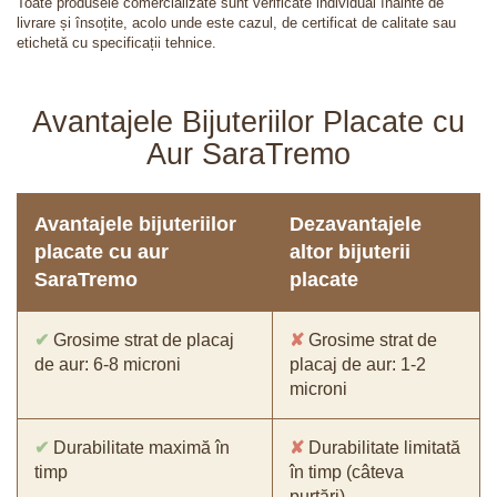
Toate produsele comercializate sunt verificate individual înainte de
livrare și însoțite, acolo unde este cazul, de certificat de calitate sau
etichetă cu specificații tehnice.
Avantajele Bijuteriilor Placate cu
Aur SaraTremo
Avantajele bijuteriilor
Dezavantajele
placate cu aur
altor bijuterii
SaraTremo
placate
✔
Grosime strat de placaj
✘
Grosime strat de
de aur: 6-8 microni
placaj de aur: 1-2
microni
✔
Durabilitate maximă în
✘
Durabilitate limitată
timp
în timp (câteva
purtări)