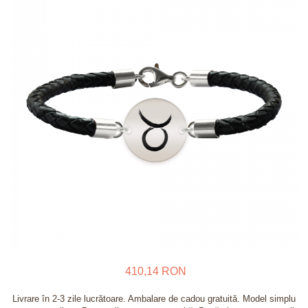
Verighete
Bijuterii pentru barbati
Inele
Lanturi
Bratari
Talismane
Verighete
Bijuterii din argint placate cu aur
24K
410,14 RON
Livrare în 2-3 zile lucrătoare. Ambalare de cadou gratuită. Model simplu