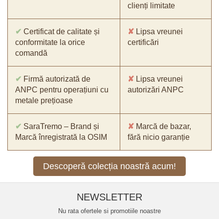
clienți limitate
✔
Certificat de calitate și
✘
Lipsa vreunei
conformitate la orice
certificări
comandă
✔
Firmă autorizată de
✘
Lipsa vreunei
ANPC pentru operațiuni cu
autorizări ANPC
metale prețioase
✔
SaraTremo – Brand și
✘
Marcă de bazar,
Marcă înregistrată la OSIM
fără nicio garanție
Descoperă colecția noastră acum!
NEWSLETTER
Nu rata ofertele si promotiile noastre