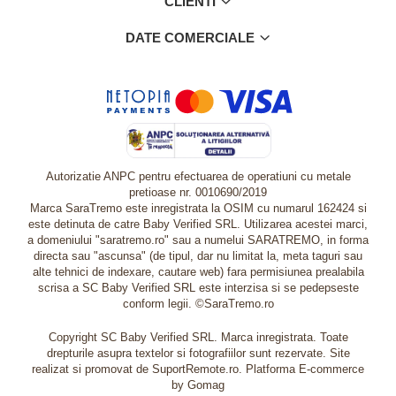
CLIENTI
DATE COMERCIALE
Autorizatie ANPC pentru efectuarea de operatiuni cu metale
pretioase nr. 0010690/2019
Marca SaraTremo este inregistrata la OSIM cu numarul 162424 si
este detinuta de catre Baby Verified SRL. Utilizarea acestei marci,
a domeniului "saratremo.ro" sau a numelui SARATREMO, in forma
directa sau "ascunsa" (de tipul, dar nu limitat la, meta taguri sau
alte tehnici de indexare, cautare web) fara permisiunea prealabila
scrisa a SC Baby Verified SRL este interzisa si se pedepseste
conform legii. ©SaraTremo.ro
Copyright SC Baby Verified SRL. Marca inregistrata. Toate
drepturile asupra textelor si fotografiilor sunt rezervate. Site
realizat si promovat de SuportRemote.ro.
Platforma E-commerce
by Gomag