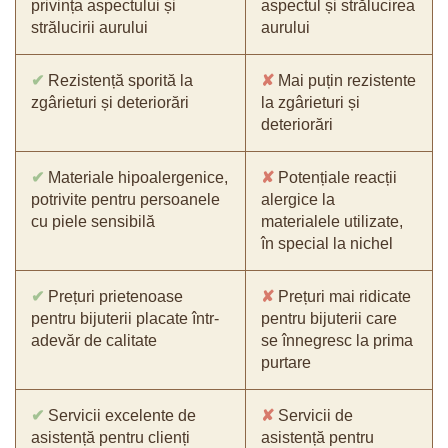
privința aspectului și
aspectul și strălucirea
strălucirii aurului
aurului
✔
Rezistență sporită la
✘
Mai puțin rezistente
zgârieturi și deteriorări
la zgârieturi și
deteriorări
✔
Materiale hipoalergenice,
✘
Potențiale reacții
potrivite pentru persoanele
alergice la
cu piele sensibilă
materialele utilizate,
în special la nichel
✔
Prețuri prietenoase
✘
Prețuri mai ridicate
pentru bijuterii placate într-
pentru bijuterii care
adevăr de calitate
se înnegresc la prima
purtare
✔
Servicii excelente de
✘
Servicii de
asistență pentru clienți
asistență pentru