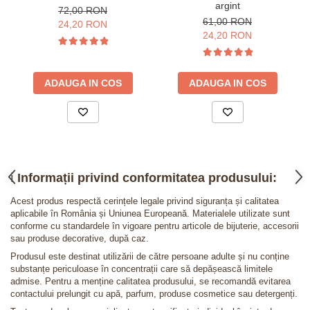
argint
72,00 RON
61,00 RON
24,20 RON
24,20 RON
ADAUGA IN COS
ADAUGA IN COS
ℹ️
Informații privind conformitatea produsului:
Acest produs respectă cerințele legale privind siguranța și calitatea
aplicabile în România și Uniunea Europeană. Materialele utilizate sunt
conforme cu standardele în vigoare pentru articole de bijuterie, accesorii
sau produse decorative, după caz.
Produsul este destinat utilizării de către persoane adulte și nu conține
substanțe periculoase în concentrații care să depășească limitele
admise. Pentru a menține calitatea produsului, se recomandă evitarea
contactului prelungit cu apă, parfum, produse cosmetice sau detergenți.