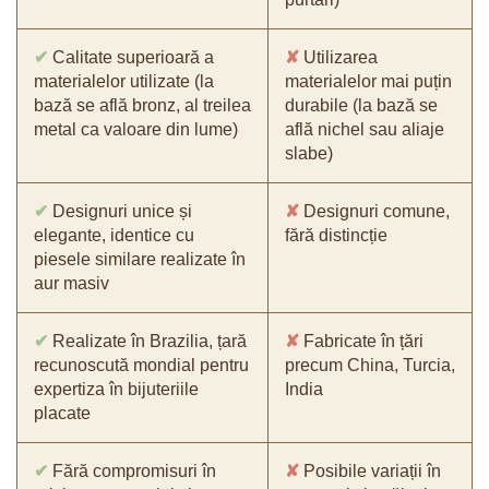
✔
Calitate superioară a
✘
Utilizarea
materialelor utilizate (la
materialelor mai puțin
bază se află bronz, al treilea
durabile (la bază se
metal ca valoare din lume)
află nichel sau aliaje
slabe)
✔
Designuri unice și
✘
Designuri comune,
elegante, identice cu
fără distincție
piesele similare realizate în
aur masiv
✔
Realizate în Brazilia, țară
✘
Fabricate în țări
recunoscută mondial pentru
precum China, Turcia,
expertiza în bijuteriile
India
placate
✔
Fără compromisuri în
✘
Posibile variații în