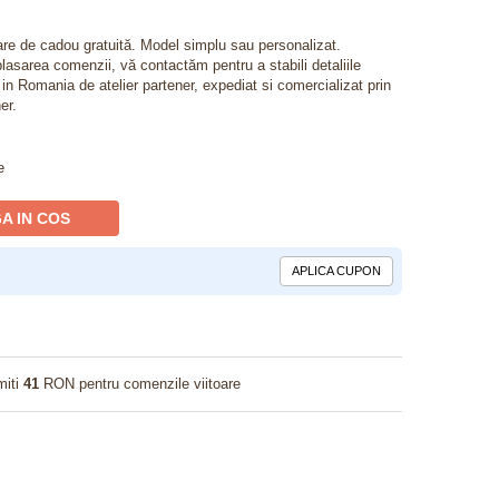
lare de cadou gratuită. Model simplu sau personalizat.
lasarea comenzii, vă contactăm pentru a stabili detaliile
t in Romania de atelier partener, expediat si comercializat prin
er.
e
A IN COS
APLICA CUPON
miti
41
RON pentru comenzile viitoare