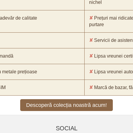
nichel
-adevăr de calitate
✘
Prețuri mai ridicat
purtare
✘
Servicii de asistenț
comandă
✘
Lipsa vreunei certif
 metale prețioase
✘
Lipsa vreunei aut
SIM
✘
Marcă de bazar, făr
Descoperă colecția noastră acum!
SOCIAL