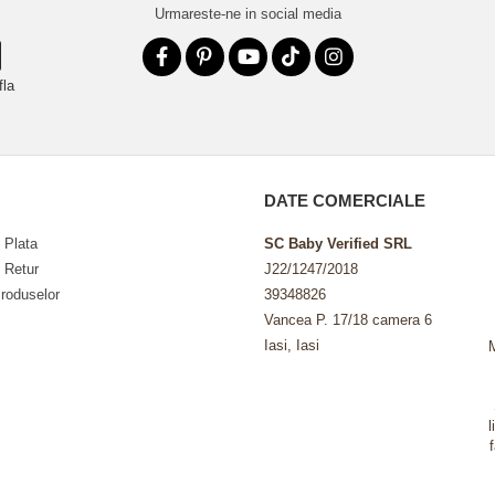
Urmareste-ne in social media
fla
DATE COMERCIALE
 Plata
SC Baby Verified SRL
e Retur
J22/1247/2018
roduselor
39348826
Vancea P. 17/18 camera 6
Iasi, Iasi
l