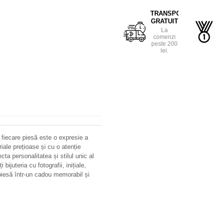
TRANSPORT
GRATUIT
La
comenzi
peste 200
lei.
 fiecare piesă este o expresie a
riale prețioase și cu o atenție
ecta personalitatea și stilul unic al
bijuteria cu fotografii, inițiale,
iesă într-un cadou memorabil și