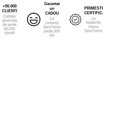
Garantat
+90.000
PRIMESTI
un
CLIENTI
CERTIFICAT
CADOU
Calitate
La
La
apreciata
bijuteriile
comenzi
de peste
marca
SaraTremo
90.000
SaraTremo.
peste 300
clienti!
lei!