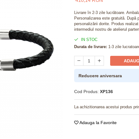
410,14 RON
Livrare în 2-3 zile lucrătoare. Amba
Personalizarea este gratuită. După p
personalizării dorite. Produs realiza
intermediul nostru de atelierul parten
IN STOC
Durata de livrare:
1-3 zile lucratoar
ADAUG
Reducere aniversara
Cod Produs:
XP136
La achizitionarea acestui produs pri
Adauga la Favorite