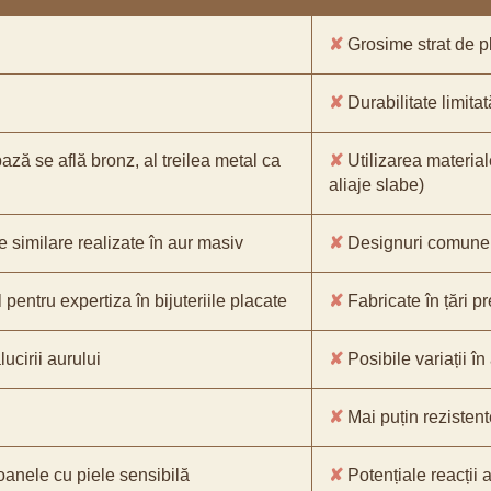
✘
Grosime strat de pl
✘
Durabilitate limitat
bază se află bronz, al treilea metal ca
✘
Utilizarea material
aliaje slabe)
e similare realizate în aur masiv
✘
Designuri comune, 
pentru expertiza în bijuteriile placate
✘
Fabricate în țări p
ucirii aurului
✘
Posibile variații în
✘
Mai puțin rezistente
oanele cu piele sensibilă
✘
Potențiale reacții a