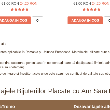
61,00 RON
24,20 RON
61,00 RON
24,20 RON
ADAUGA IN COS
ADAUGA IN COS
ui:
itatea aplicabile în România și Uniunea Europeană. Materialele utilizate sunt c
nu conține substanțe periculoase în concentrații care să depășească limitele 
ce sau detergenți.
 de livrare și însoțite, acolo unde este cazul, de certificat de calitate sau eti
ajele Bijuteriilor Placate cu Aur Sar
araTremo
Dezavantajele alto