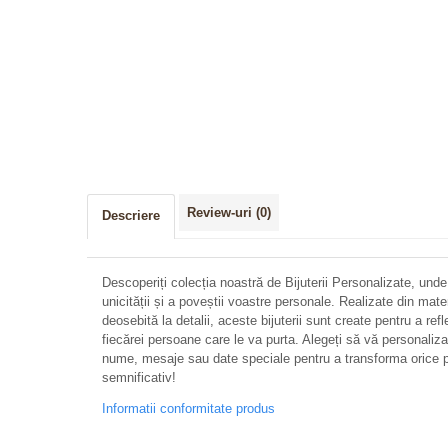
Distribuie
pe
Facebook
Review-uri
(0)
Descriere
Descoperiți colecția noastră de Bijuterii Personalizate, unde
unicității și a poveștii voastre personale. Realizate din mate
deosebită la detalii, aceste bijuterii sunt create pentru a refl
fiecărei persoane care le va purta. Alegeți să vă personalizați 
nume, mesaje sau date speciale pentru a transforma orice p
semnificativ!
Informatii conformitate produs