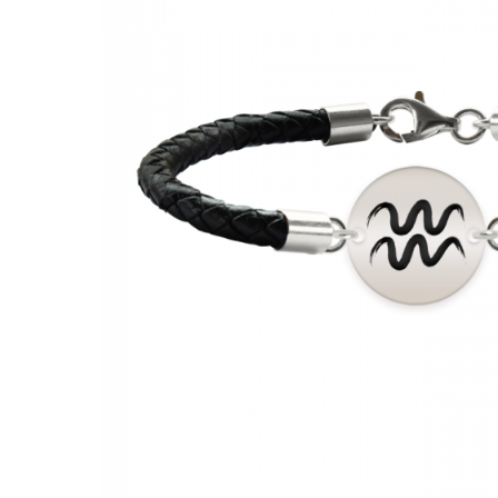
Verighete
Bijuterii pentru barbati
Inele
Lanturi
Bratari
Talismane
Verighete
Bijuterii din argint placate cu aur
24K