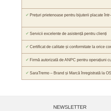
✔
Prețuri prietenoase pentru bijuterii placate într
✔
Servicii excelente de asistență pentru clienți
✔
Certificat de calitate și conformitate la orice 
✔
Firmă autorizată de ANPC pentru operațiuni cu
✔
SaraTremo – Brand și Marcă înregistrată la O
NEWSLETTER