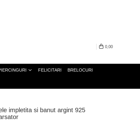
0,00
PIERCINGURI
FELICITARI
BRELOCURI
le impletita si banut argint 925
arsator