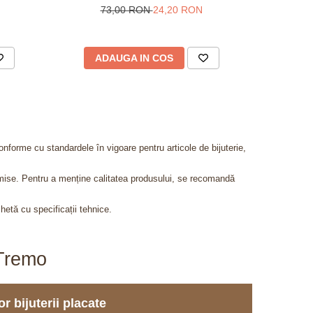
73,00 RON
24,20 RON
ADAUGA IN COS
AD
onforme cu standardele în vigoare pentru articole de bijuterie,
admise. Pentru a menține calitatea produsului, se recomandă
chetă cu specificații tehnice.
aTremo
r bijuterii placate