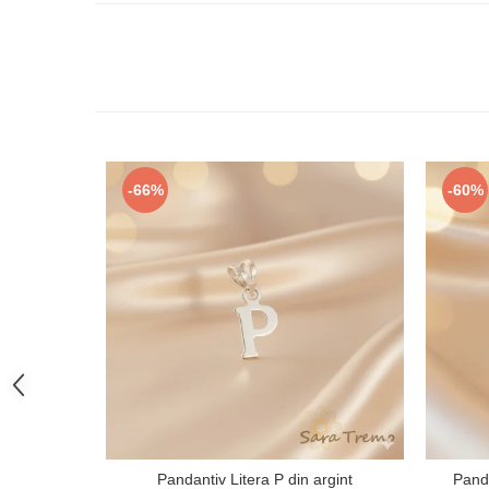
-66%
-60%
Pandantiv Litera P din argint
Panda