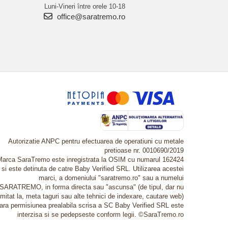
Luni-Vineri între orele 10-18
office@saratremo.ro
Autorizatie ANPC pentru efectuarea de operatiuni cu metale
pretioase nr. 0010690/2019
Marca SaraTremo este inregistrata la OSIM cu numarul 162424
si este detinuta de catre Baby Verified SRL. Utilizarea acestei
marci, a domeniului "saratremo.ro" sau a numelui
SARATREMO, in forma directa sau "ascunsa" (de tipul, dar nu
imitat la, meta taguri sau alte tehnici de indexare, cautare web)
fara permisiunea prealabila scrisa a SC Baby Verified SRL este
interzisa si se pedepseste conform legii. ©SaraTremo.ro