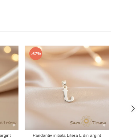
-67%
argint
Pandantiv initiala Litera L din argint
Lantisor cu