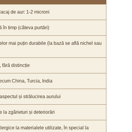
acaj de aur: 1-2 microni
ă în timp (câteva purtări)
elor mai puțin durabile (la bază se află nichel sau
fără distincție
recum China, Turcia, India
 aspectul și strălucirea aurului
 la zgârieturi și deteriorări
lergice la materialele utilizate, în special la