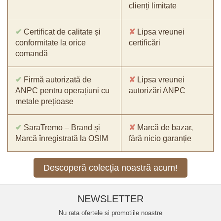
clienți limitate
✔
Certificat de calitate și
✘
Lipsa vreunei
conformitate la orice
certificări
comandă
✔
Firmă autorizată de
✘
Lipsa vreunei
ANPC pentru operațiuni cu
autorizări ANPC
metale prețioase
✔
SaraTremo – Brand și
✘
Marcă de bazar,
Marcă înregistrată la OSIM
fără nicio garanție
Descoperă colecția noastră acum!
NEWSLETTER
Nu rata ofertele si promotiile noastre