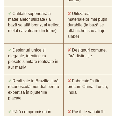
✔
Calitate superioară a
✘
Utilizarea
materialelor utilizate (la
materialelor mai puțin
bază se află bronz, al treilea
durabile (la bază se
metal ca valoare din lume)
află nichel sau aliaje
slabe)
✔
Designuri unice și
✘
Designuri comune,
elegante, identice cu
fără distincție
piesele similare realizate în
aur masiv
✔
Realizate în Brazilia, țară
✘
Fabricate în țări
recunoscută mondial pentru
precum China, Turcia,
expertiza în bijuteriile
India
placate
✔
Fără compromisuri în
✘
Posibile variații în