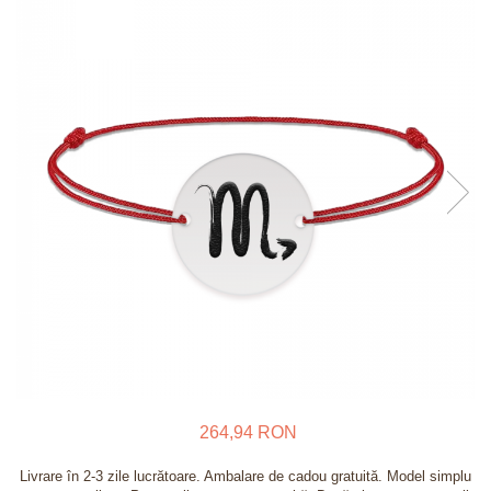
Verighete
Bijuterii pentru barbati
Inele
Lanturi
Bratari
Talismane
Verighete
Bijuterii din argint placate cu aur
24K
264,94 RON
Livrare în 2-3 zile lucrătoare. Ambalare de cadou gratuită. Model simplu