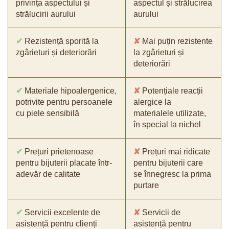
privința aspectului și
aspectul și strălucirea
strălucirii aurului
aurului
✔
Rezistență sporită la
✘
Mai puțin rezistente
zgârieturi și deteriorări
la zgârieturi și
deteriorări
✔
Materiale hipoalergenice,
✘
Potențiale reacții
potrivite pentru persoanele
alergice la
cu piele sensibilă
materialele utilizate,
în special la nichel
✔
Prețuri prietenoase
✘
Prețuri mai ridicate
pentru bijuterii placate într-
pentru bijuterii care
adevăr de calitate
se înnegresc la prima
purtare
✔
Servicii excelente de
✘
Servicii de
asistență pentru clienți
asistență pentru