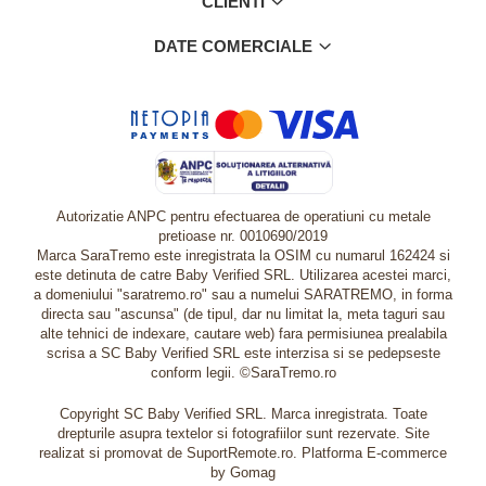
CLIENTI
DATE COMERCIALE
Autorizatie ANPC pentru efectuarea de operatiuni cu metale
pretioase nr. 0010690/2019
Marca SaraTremo este inregistrata la OSIM cu numarul 162424 si
este detinuta de catre Baby Verified SRL. Utilizarea acestei marci,
a domeniului "saratremo.ro" sau a numelui SARATREMO, in forma
directa sau "ascunsa" (de tipul, dar nu limitat la, meta taguri sau
alte tehnici de indexare, cautare web) fara permisiunea prealabila
scrisa a SC Baby Verified SRL este interzisa si se pedepseste
conform legii. ©SaraTremo.ro
Copyright SC Baby Verified SRL. Marca inregistrata. Toate
drepturile asupra textelor si fotografiilor sunt rezervate. Site
realizat si promovat de SuportRemote.ro.
Platforma E-commerce
by Gomag