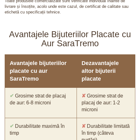
Toate produsele comercializate sunt verificate individual înainte de
livrare și însoțite, acolo unde este cazul, de certificat de calitate sau
etichetă cu specificații tehnice.
Avantajele Bijuteriilor Placate cu
Aur SaraTremo
Avantajele bijuteriilor
Dezavantajele
placate cu aur
altor bijuterii
SaraTremo
placate
✔
Grosime strat de placaj
✘
Grosime strat de
de aur: 6-8 microni
placaj de aur: 1-2
microni
✔
Durabilitate maximă în
✘
Durabilitate limitată
timp
în timp (câteva
purtări)