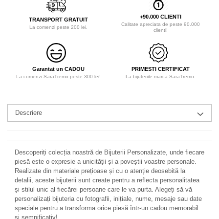
+90.000 CLIENTI
TRANSPORT GRATUIT
Calitate apreciata de peste 90.000
La comenzi peste 200 lei.
clienti!
Garantat un CADOU
PRIMESTI CERTIFICAT
La comenzi SaraTremo peste 300 lei!
La bijuteriile marca SaraTremo.
Descriere
Descoperiți colecția noastră de Bijuterii Personalizate, unde fiecare
piesă este o expresie a unicității și a poveștii voastre personale.
Realizate din materiale prețioase și cu o atenție deosebită la
detalii, aceste bijuterii sunt create pentru a reflecta personalitatea
și stilul unic al fiecărei persoane care le va purta. Alegeți să vă
personalizați bijuteria cu fotografii, inițiale, nume, mesaje sau date
speciale pentru a transforma orice piesă într-un cadou memorabil
și semnificativ!