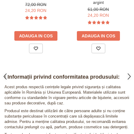
argint
72,00 RON
61,00 RON
24,20 RON
24,20 RON
ADAUGA IN COS
ADAUGA IN COS
ℹ️
Informații privind conformitatea produsului:
Acest produs respectă cerințele legale privind siguranța și calitatea
aplicabile în România și Uniunea Europeană. Materialele utilizate sunt
conforme cu standardele în vigoare pentru articole de bijuterie, accesorii
sau produse decorative, după caz.
Produsul este destinat utilizării de către persoane adulte și nu conține
substanțe periculoase în concentrații care să depășească limitele
admise. Pentru a menține calitatea produsului, se recomandă evitarea
contactului prelungit cu apă, parfum, produse cosmetice sau detergenți.