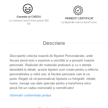
Garantat un CADOU
PRIMESTI CERTIFICAT
La comenzi SaraTremo peste 300
La bijuteriile marca SaraTremo.
lei!
Descriere
Descoperiți colecția noastră de Bijuterii Personalizate, unde
fiecare piesă este o expresie a unicității și a poveștii voastre
personale. Realizate din materiale prețioase și cu o atenție
deosebită la detalii, aceste bijuterii sunt create pentru a reflecta
personalitatea și stilul unic al fiecărei persoane care le va
purta. Alegeți să vă personalizați bijuteria cu fotografii, inițiale,
nume, mesaje sau date speciale pentru a transforma orice
piesă într-un cadou memorabil și semnificativ!
Informatii conformitate produs