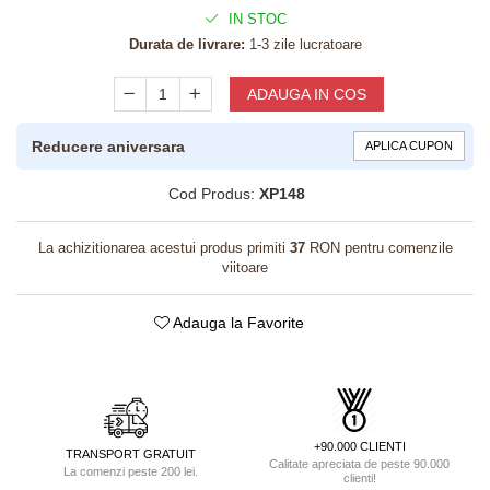
IN STOC
Durata de livrare:
1-3 zile lucratoare
ADAUGA IN COS
Reducere aniversara
APLICA CUPON
Cod Produs:
XP148
La achizitionarea acestui produs primiti
37
RON pentru comenzile
viitoare
Adauga la Favorite
+90.000 CLIENTI
TRANSPORT GRATUIT
Calitate apreciata de peste 90.000
La comenzi peste 200 lei.
clienti!