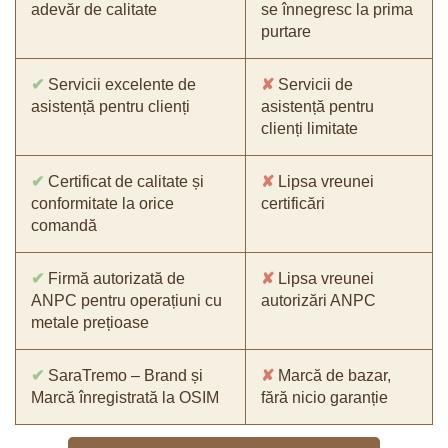
adevăr de calitate
se înnegresc la prima
purtare
✔
Servicii excelente de
✘
Servicii de
asistență pentru clienți
asistență pentru
clienți limitate
✔
Certificat de calitate și
✘
Lipsa vreunei
conformitate la orice
certificări
comandă
✔
Firmă autorizată de
✘
Lipsa vreunei
ANPC pentru operațiuni cu
autorizări ANPC
metale prețioase
✔
SaraTremo – Brand și
✘
Marcă de bazar,
Marcă înregistrată la OSIM
fără nicio garanție