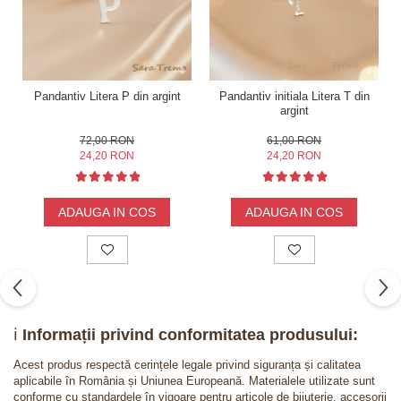
Pandantiv Litera P din argint
Pandantiv initiala Litera T din
argint
72,00 RON
61,00 RON
24,20 RON
24,20 RON
ADAUGA IN COS
ADAUGA IN COS
ℹ️
Informații privind conformitatea produsului:
Acest produs respectă cerințele legale privind siguranța și calitatea
aplicabile în România și Uniunea Europeană. Materialele utilizate sunt
conforme cu standardele în vigoare pentru articole de bijuterie, accesorii