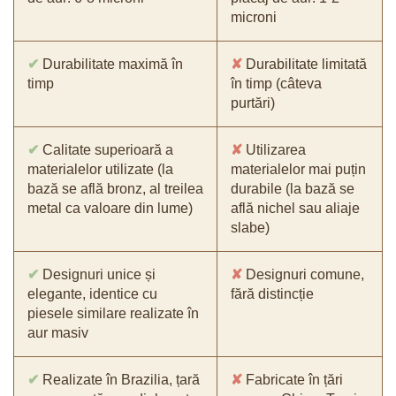
microni
✔
Durabilitate maximă în
✘
Durabilitate limitată
timp
în timp (câteva
purtări)
✔
Calitate superioară a
✘
Utilizarea
materialelor utilizate (la
materialelor mai puțin
bază se află bronz, al treilea
durabile (la bază se
metal ca valoare din lume)
află nichel sau aliaje
slabe)
✔
Designuri unice și
✘
Designuri comune,
elegante, identice cu
fără distincție
piesele similare realizate în
aur masiv
✔
Realizate în Brazilia, țară
✘
Fabricate în țări