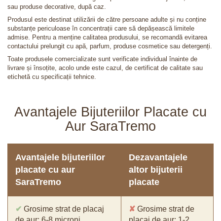
sau produse decorative, după caz.
Produsul este destinat utilizării de către persoane adulte și nu conține
substanțe periculoase în concentrații care să depășească limitele
admise. Pentru a menține calitatea produsului, se recomandă evitarea
contactului prelungit cu apă, parfum, produse cosmetice sau detergenți.
Toate produsele comercializate sunt verificate individual înainte de
livrare și însoțite, acolo unde este cazul, de certificat de calitate sau
etichetă cu specificații tehnice.
Avantajele Bijuteriilor Placate cu
Aur SaraTremo
Avantajele bijuteriilor
Dezavantajele
placate cu aur
altor bijuterii
SaraTremo
placate
✔
Grosime strat de placaj
✘
Grosime strat de
de aur: 6-8 microni
placaj de aur: 1-2