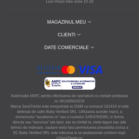
Luni-Vineri între orele 10-18
MAGAZINUL MEU
CLIENTI
DATE COMERCIALE
Autorizatie ANPC pentru efectuarea de operatiuni cu metale pretioase
nr. 0010690/2019
Marca SaraTremo este inregistrata la OSIM cu numarul 162424 si este
detinuta de catre Baby Verified SRL. Utilizarea acestei marci, a
domeniului "saratremo.ro" sau a numelui SARATREMO, in forma
directa sau "ascunsa" (de tipul, dar nu limitat la, meta taguri sau alte
tehnici de indexare, cautare web) fara permisiunea prealabila scrisa a
SC Baby Verified SRL este interzisa si se pedepseste conform legii.
©SaraTremo.ro