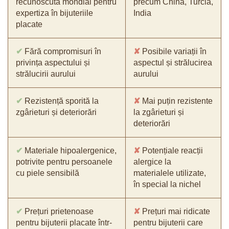
recunoscută mondial pentru
precum China, Turcia,
expertiza în bijuteriile
India
placate
✔
Fără compromisuri în
✘
Posibile variații în
privința aspectului și
aspectul și strălucirea
strălucirii aurului
aurului
✔
Rezistență sporită la
✘
Mai puțin rezistente
zgârieturi și deteriorări
la zgârieturi și
deteriorări
✔
Materiale hipoalergenice,
✘
Potențiale reacții
potrivite pentru persoanele
alergice la
cu piele sensibilă
materialele utilizate,
în special la nichel
✔
Prețuri prietenoase
✘
Prețuri mai ridicate
pentru bijuterii placate într-
pentru bijuterii care