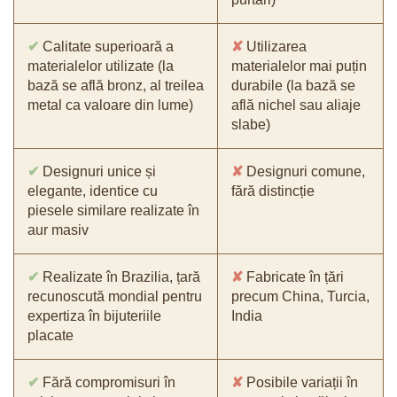
✔
Calitate superioară a
✘
Utilizarea
materialelor utilizate (la
materialelor mai puțin
bază se află bronz, al treilea
durabile (la bază se
metal ca valoare din lume)
află nichel sau aliaje
slabe)
✔
Designuri unice și
✘
Designuri comune,
elegante, identice cu
fără distincție
piesele similare realizate în
aur masiv
✔
Realizate în Brazilia, țară
✘
Fabricate în țări
recunoscută mondial pentru
precum China, Turcia,
expertiza în bijuteriile
India
placate
✔
Fără compromisuri în
✘
Posibile variații în