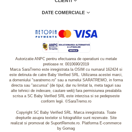
CLIENTI
DATE COMERCIALE
Autorizatie ANPC pentru efectuarea de operatiuni cu metale
pretioase nr. 0010690/2019
Marca SaraTremo este inregistrata la OSIM cu numarul 162424 si
este detinuta de catre Baby Verified SRL. Utilizarea acestei marci,
a domeniului "saratremo.ro" sau a numelui SARATREMO, in forma
directa sau "ascunsa" (de tipul, dar nu limitat la, meta taguri sau
alte tehnici de indexare, cautare web) fara permisiunea prealabila
scrisa a SC Baby Verified SRL este interzisa si se pedepseste
conform legii. ©SaraTremo.ro
Copyright SC Baby Verified SRL. Marca inregistrata. Toate
drepturile asupra textelor si fotografiilor sunt rezervate. Site
realizat si promovat de SuportRemote.ro.
Platforma E-commerce
by Gomag