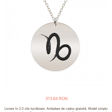
Verighete
Bijuterii pentru barbati
Inele
Lanturi
Bratari
Talismane
Verighete
Bijuterii din argint placate cu aur
24K
373,84 RON
Livrare în 2-3 zile lucrătoare. Ambalare de cadou gratuită. Model simplu