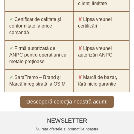
clienți limitate
✔
Certificat de calitate și
✘
Lipsa vreunei
conformitate la orice
certificări
comandă
✔
Firmă autorizată de
✘
Lipsa vreunei
ANPC pentru operațiuni cu
autorizări ANPC
metale prețioase
✔
SaraTremo – Brand și
✘
Marcă de bazar,
Marcă înregistrată la OSIM
fără nicio garanție
Descoperă colecția noastră acum!
NEWSLETTER
Nu rata ofertele si promotiile noastre