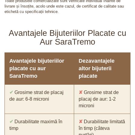
Toate produsele comercializate sunt verificate individual înainte de
livrare și însoțite, acolo unde este cazul, de certificat de calitate sau
etichetă cu specificații tehnice.
Avantajele Bijuteriilor Placate cu
Aur SaraTremo
Avantajele bijuteriilor
Dezavantajele
placate cu aur
altor bijuterii
SaraTremo
placate
✔
Grosime strat de placaj
✘
Grosime strat de
de aur: 6-8 microni
placaj de aur: 1-2
microni
✔
Durabilitate maximă în
✘
Durabilitate limitată
timp
în timp (câteva
purtări)