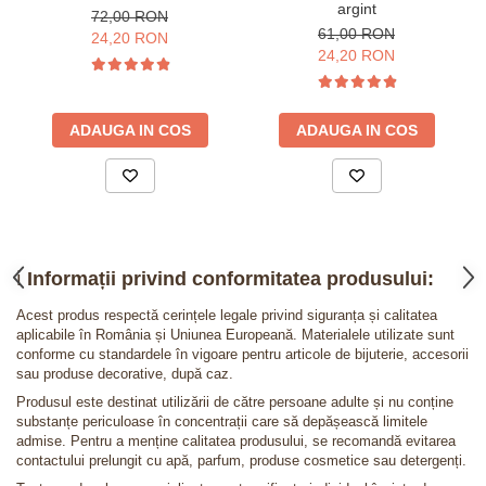
argint
72,00 RON
61,00 RON
24,20 RON
24,20 RON
ADAUGA IN COS
ADAUGA IN COS
ℹ️
Informații privind conformitatea produsului:
Acest produs respectă cerințele legale privind siguranța și calitatea
aplicabile în România și Uniunea Europeană. Materialele utilizate sunt
conforme cu standardele în vigoare pentru articole de bijuterie, accesorii
sau produse decorative, după caz.
Produsul este destinat utilizării de către persoane adulte și nu conține
substanțe periculoase în concentrații care să depășească limitele
admise. Pentru a menține calitatea produsului, se recomandă evitarea
contactului prelungit cu apă, parfum, produse cosmetice sau detergenți.