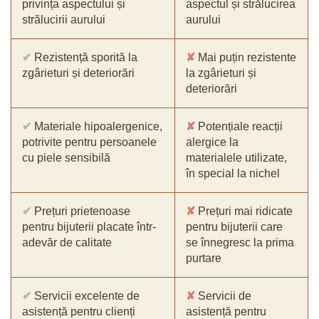
privința aspectului și
aspectul și strălucirea
strălucirii aurului
aurului
✔
Rezistență sporită la
✘
Mai puțin rezistente
zgârieturi și deteriorări
la zgârieturi și
deteriorări
✔
Materiale hipoalergenice,
✘
Potențiale reacții
potrivite pentru persoanele
alergice la
cu piele sensibilă
materialele utilizate,
în special la nichel
✔
Prețuri prietenoase
✘
Prețuri mai ridicate
pentru bijuterii placate într-
pentru bijuterii care
adevăr de calitate
se înnegresc la prima
purtare
✔
Servicii excelente de
✘
Servicii de
asistență pentru clienți
asistență pentru