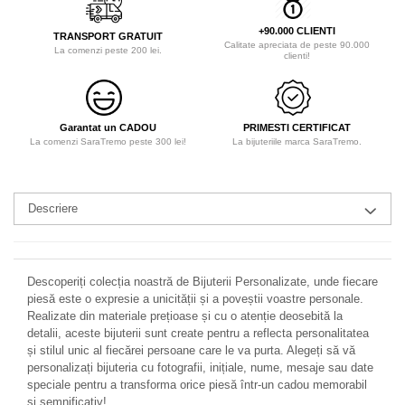
+90.000 CLIENTI
TRANSPORT GRATUIT
Calitate apreciata de peste 90.000
La comenzi peste 200 lei.
clienti!
Garantat un CADOU
PRIMESTI CERTIFICAT
La comenzi SaraTremo peste 300 lei!
La bijuteriile marca SaraTremo.
Descriere
Descoperiți colecția noastră de Bijuterii Personalizate, unde fiecare
piesă este o expresie a unicității și a poveștii voastre personale.
Realizate din materiale prețioase și cu o atenție deosebită la
detalii, aceste bijuterii sunt create pentru a reflecta personalitatea
și stilul unic al fiecărei persoane care le va purta. Alegeți să vă
personalizați bijuteria cu fotografii, inițiale, nume, mesaje sau date
speciale pentru a transforma orice piesă într-un cadou memorabil
și semnificativ!