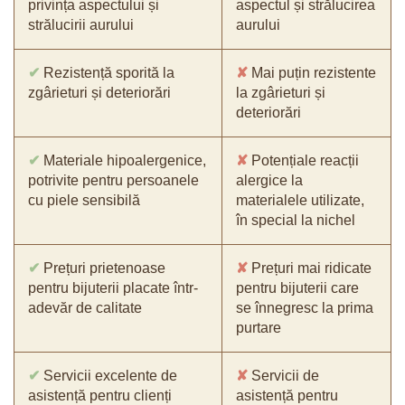
privința aspectului și
aspectul și strălucirea
strălucirii aurului
aurului
✔
Rezistență sporită la
✘
Mai puțin rezistente
zgârieturi și deteriorări
la zgârieturi și
deteriorări
✔
Materiale hipoalergenice,
✘
Potențiale reacții
potrivite pentru persoanele
alergice la
cu piele sensibilă
materialele utilizate,
în special la nichel
✔
Prețuri prietenoase
✘
Prețuri mai ridicate
pentru bijuterii placate într-
pentru bijuterii care
adevăr de calitate
se înnegresc la prima
purtare
✔
Servicii excelente de
✘
Servicii de
asistență pentru clienți
asistență pentru