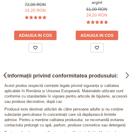
argint
72,00 RON
61,00 RON
24,20 RON
24,20 RON
ADAUGA IN COS
ADAUGA IN COS
ℹ️
Informații privind conformitatea produsului:
Acest produs respectă cerințele legale privind siguranța și calitatea
aplicabile în România și Uniunea Europeană. Materialele utilizate sunt
conforme cu standardele în vigoare pentru articole de bijuterie, accesorii
sau produse decorative, după caz.
Produsul este destinat utilizării de către persoane adulte și nu conține
substanțe periculoase în concentrații care să depășească limitele
admise. Pentru a menține calitatea produsului, se recomandă evitarea
contactului prelungit cu apă, parfum, produse cosmetice sau detergenți.