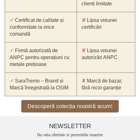
clienți limitate
✔
Certificat de calitate și
✘
Lipsa vreunei
conformitate la orice
certificări
comandă
✔
Firmă autorizată de
✘
Lipsa vreunei
ANPC pentru operațiuni cu
autorizări ANPC
metale prețioase
✔
SaraTremo – Brand și
✘
Marcă de bazar,
Marcă înregistrată la OSIM
fără nicio garanție
Descoperă colecția noastră acum!
NEWSLETTER
Nu rata ofertele si promotiile noastre