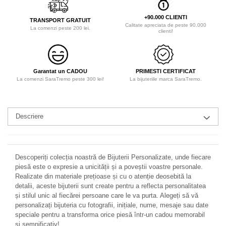
+90.000 CLIENTI
TRANSPORT GRATUIT
Calitate apreciata de peste 90.000
La comenzi peste 200 lei.
clienti!
Garantat un CADOU
PRIMESTI CERTIFICAT
La comenzi SaraTremo peste 300 lei!
La bijuteriile marca SaraTremo.
Descriere
Descoperiți colecția noastră de Bijuterii Personalizate, unde fiecare
piesă este o expresie a unicității și a poveștii voastre personale.
Realizate din materiale prețioase și cu o atenție deosebită la
detalii, aceste bijuterii sunt create pentru a reflecta personalitatea
și stilul unic al fiecărei persoane care le va purta. Alegeți să vă
personalizați bijuteria cu fotografii, inițiale, nume, mesaje sau date
speciale pentru a transforma orice piesă într-un cadou memorabil
și semnificativ!