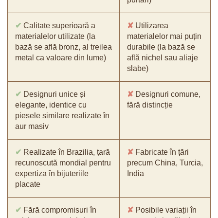
✔
Calitate superioară a
✘
Utilizarea
materialelor utilizate (la
materialelor mai puțin
bază se află bronz, al treilea
durabile (la bază se
metal ca valoare din lume)
află nichel sau aliaje
slabe)
✔
Designuri unice și
✘
Designuri comune,
elegante, identice cu
fără distincție
piesele similare realizate în
aur masiv
✔
Realizate în Brazilia, țară
✘
Fabricate în țări
recunoscută mondial pentru
precum China, Turcia,
expertiza în bijuteriile
India
placate
✔
Fără compromisuri în
✘
Posibile variații în