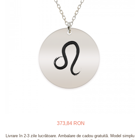
Verighete
Bijuterii pentru barbati
Inele
Lanturi
Bratari
Talismane
Verighete
Bijuterii din argint placate cu aur
24K
373,84 RON
Livrare în 2-3 zile lucrătoare. Ambalare de cadou gratuită. Model simplu