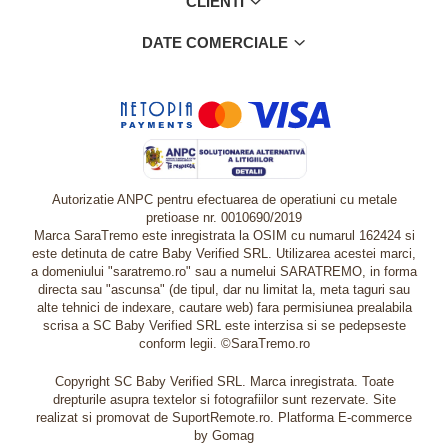
CLIENTI
DATE COMERCIALE
Autorizatie ANPC pentru efectuarea de operatiuni cu metale
pretioase nr. 0010690/2019
Marca SaraTremo este inregistrata la OSIM cu numarul 162424 si
este detinuta de catre Baby Verified SRL. Utilizarea acestei marci,
a domeniului "saratremo.ro" sau a numelui SARATREMO, in forma
directa sau "ascunsa" (de tipul, dar nu limitat la, meta taguri sau
alte tehnici de indexare, cautare web) fara permisiunea prealabila
scrisa a SC Baby Verified SRL este interzisa si se pedepseste
conform legii. ©SaraTremo.ro
Copyright SC Baby Verified SRL. Marca inregistrata. Toate
drepturile asupra textelor si fotografiilor sunt rezervate. Site
realizat si promovat de SuportRemote.ro.
Platforma E-commerce
by Gomag