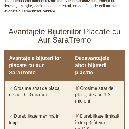
Toate produsele comercializate sunt verificate individual înainte de
livrare și însoțite, acolo unde este cazul, de certificat de calitate sau
etichetă cu specificații tehnice.
Avantajele Bijuteriilor Placate cu
Aur SaraTremo
Avantajele bijuteriilor
Dezavantajele
placate cu aur
altor bijuterii
SaraTremo
placate
✔
Grosime strat de placaj
✘
Grosime strat de
de aur: 6-8 microni
placaj de aur: 1-2
microni
✔
Durabilitate maximă în
✘
Durabilitate limitată
timp
în timp (câteva
purtări)