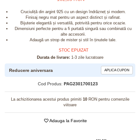
Cruciuliță din argint 925 cu un design îndrăzneț și modern.
Finisaj negru mat pentru un aspect distinct și rafinat.
Bijuterie elegantă și versatilă, potrivită pentru orice ocazie.
Dimensiuni perfecte pentru a fi purtată singură sau combinată cu
alte accesorii.
Adaugă un strop de mister și stil în ținutele tale.
STOC EPUIZAT
Durata de livrare:
1-3 zile lucratoare
Reducere aniversara
APLICA CUPON
Cod Produs:
PAG2301700123
La achizitionarea acestui produs primiti
10
RON pentru comenzile
viitoare
Adauga la Favorite