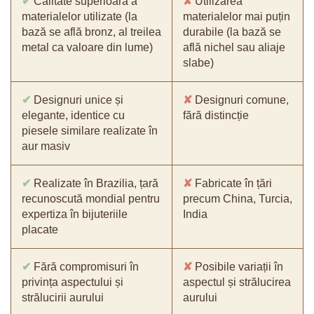
✔
Calitate superioară a
✘
Utilizarea
materialelor utilizate (la
materialelor mai puțin
bază se află bronz, al treilea
durabile (la bază se
metal ca valoare din lume)
află nichel sau aliaje
slabe)
✔
Designuri unice și
✘
Designuri comune,
elegante, identice cu
fără distincție
piesele similare realizate în
aur masiv
✔
Realizate în Brazilia, țară
✘
Fabricate în țări
recunoscută mondial pentru
precum China, Turcia,
expertiza în bijuteriile
India
placate
✔
Fără compromisuri în
✘
Posibile variații în
privința aspectului și
aspectul și strălucirea
strălucirii aurului
aurului