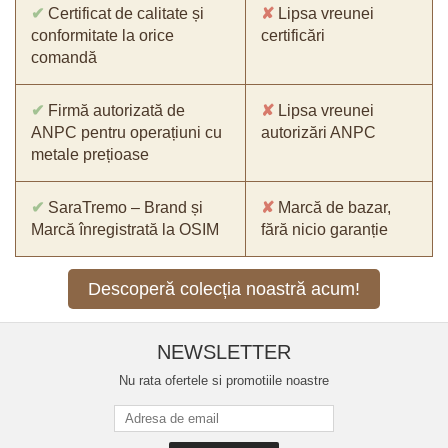
✔
Certificat de calitate și
✘
Lipsa vreunei
conformitate la orice
certificări
comandă
✔
Firmă autorizată de
✘
Lipsa vreunei
ANPC pentru operațiuni cu
autorizări ANPC
metale prețioase
✔
SaraTremo – Brand și
✘
Marcă de bazar,
Marcă înregistrată la OSIM
fără nicio garanție
Descoperă colecția noastră acum!
NEWSLETTER
Nu rata ofertele si promotiile noastre