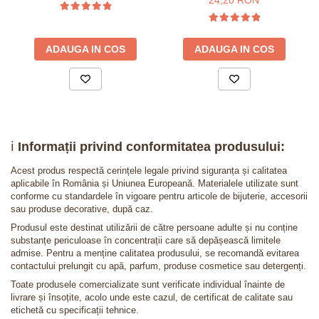
24,20 RON
ADAUGA IN COS
ADAUGA IN COS
ℹ️
Informații privind conformitatea produsului:
Acest produs respectă cerințele legale privind siguranța și calitatea
aplicabile în România și Uniunea Europeană. Materialele utilizate sunt
conforme cu standardele în vigoare pentru articole de bijuterie, accesorii
sau produse decorative, după caz.
Produsul este destinat utilizării de către persoane adulte și nu conține
substanțe periculoase în concentrații care să depășească limitele
admise. Pentru a menține calitatea produsului, se recomandă evitarea
contactului prelungit cu apă, parfum, produse cosmetice sau detergenți.
Toate produsele comercializate sunt verificate individual înainte de
livrare și însoțite, acolo unde este cazul, de certificat de calitate sau
etichetă cu specificații tehnice.