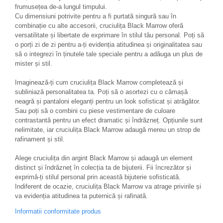
frumusețea de-a lungul timpului.
Cu dimensiuni potrivite pentru a fi purtată singură sau în
combinație cu alte accesorii, cruciulița Black Marrow oferă
versatilitate și libertate de exprimare în stilul tău personal. Poți să
o porți zi de zi pentru a-ți evidenția atitudinea și originalitatea sau
să o integrezi în ținutele tale speciale pentru a adăuga un plus de
mister și stil.
Imaginează-ți cum cruciulița Black Marrow completează și
subliniază personalitatea ta. Poți să o asortezi cu o cămașă
neagră și pantaloni eleganți pentru un look sofisticat și atrăgător.
Sau poți să o combini cu piese vestimentare de culoare
contrastantă pentru un efect dramatic și îndrăzneț. Opțiunile sunt
nelimitate, iar cruciulița Black Marrow adaugă mereu un strop de
rafinament și stil.
Alege cruciulița din argint Black Marrow și adaugă un element
distinct și îndrăzneț în colecția ta de bijuterii. Fii încrezător și
exprimă-ți stilul personal prin această bijuterie sofisticată.
Indiferent de ocazie, cruciulița Black Marrow va atrage privirile și
va evidenția atitudinea ta puternică și rafinată.
Informatii conformitate produs