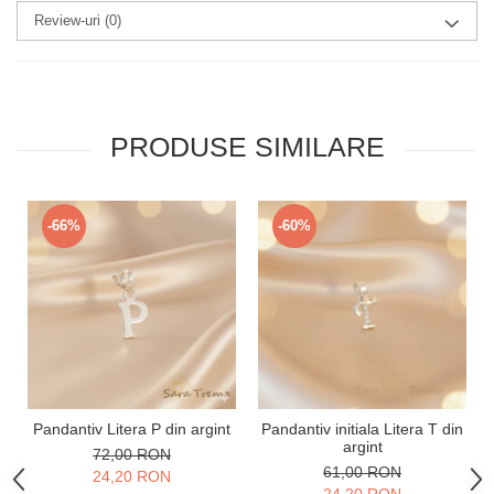
Review-uri
(0)
PRODUSE SIMILARE
-66%
-60%
Pandantiv Litera P din argint
Pandantiv initiala Litera T din
argint
72,00 RON
61,00 RON
24,20 RON