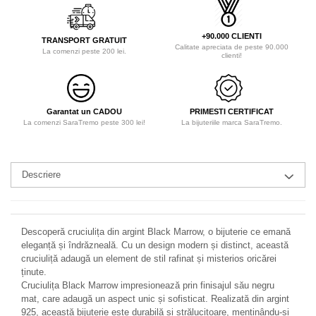
+90.000 CLIENTI
TRANSPORT GRATUIT
Calitate apreciata de peste 90.000
La comenzi peste 200 lei.
clienti!
Garantat un CADOU
PRIMESTI CERTIFICAT
La comenzi SaraTremo peste 300 lei!
La bijuteriile marca SaraTremo.
Descriere
Descoperă cruciulița din argint Black Marrow, o bijuterie ce emană
eleganță și îndrăzneală. Cu un design modern și distinct, această
cruciuliță adaugă un element de stil rafinat și misterios oricărei
ținute.
Cruciulița Black Marrow impresionează prin finisajul său negru
mat, care adaugă un aspect unic și sofisticat. Realizată din argint
925, această bijuterie este durabilă și strălucitoare, menținându-și