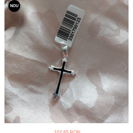
Verighete
NOU
Bijuterii pentru barbati
Inele
Lanturi
Bratari
Talismane
Verighete
Bijuterii din argint placate cu aur
24K
102,85 RON