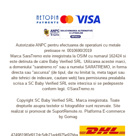
Autorizatie ANPC pentru efectuarea de operatiuni cu metale
pretioase nr. 0010690/2019
Marca SaraTremo este inregistrata la OSIM cu numarul 162424 si
este detinuta de catre Baby Verified SRL. Utilizarea acestei marci,
a domeniului "saratremo.ro" sau a numelui SARATREMO, in forma
directa sau "ascunsa" (de tipul, dar nu limitat la, meta taguri sau
alte tehnici de indexare, cautare web) fara permisiunea prealabila
scrisa a SC Baby Verified SRL este interzisa si se pedepseste
conform legii. ©SaraTremo.ro
Copyright SC Baby Verified SRL. Marca inregistrata. Toate
drepturile asupra textelor si fotografiilor sunt rezervate. Site
realizat si promovat de SuportRemote.ro.
Platforma E-commerce
by Gomag
4749819f0d917dc5db71edd975e97bba