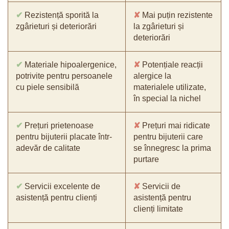
✔
Rezistență sporită la
✘
Mai puțin rezistente
zgârieturi și deteriorări
la zgârieturi și
deteriorări
✔
Materiale hipoalergenice,
✘
Potențiale reacții
potrivite pentru persoanele
alergice la
cu piele sensibilă
materialele utilizate,
în special la nichel
✔
Prețuri prietenoase
✘
Prețuri mai ridicate
pentru bijuterii placate într-
pentru bijuterii care
adevăr de calitate
se înnegresc la prima
purtare
✔
Servicii excelente de
✘
Servicii de
asistență pentru clienți
asistență pentru
clienți limitate