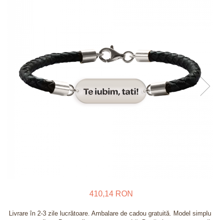
Verighete
Bijuterii pentru barbati
Inele
Lanturi
Bratari
Talismane
Verighete
Bijuterii din argint placate cu aur
24K
410,14 RON
Livrare în 2-3 zile lucrătoare. Ambalare de cadou gratuită. Model simplu