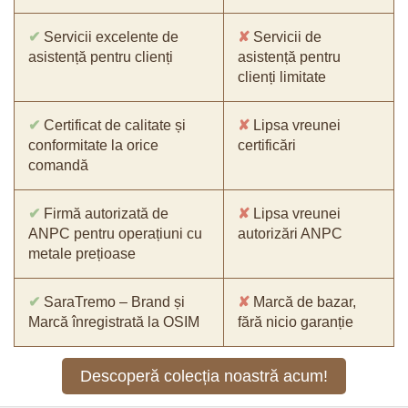
✔
Servicii excelente de
✘
Servicii de
asistență pentru clienți
asistență pentru
clienți limitate
✔
Certificat de calitate și
✘
Lipsa vreunei
conformitate la orice
certificări
comandă
✔
Firmă autorizată de
✘
Lipsa vreunei
ANPC pentru operațiuni cu
autorizări ANPC
metale prețioase
✔
SaraTremo – Brand și
✘
Marcă de bazar,
Marcă înregistrată la OSIM
fără nicio garanție
Descoperă colecția noastră acum!