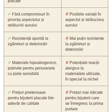
placate
✔
Fără compromisuri în
✘
Posibile variații în
privința aspectului și
aspectul și strălucirea
strălucirii aurului
aurului
✔
Rezistență sporită la
✘
Mai puțin rezistente
zgârieturi și deteriorări
la zgârieturi și
deteriorări
✔
Materiale hipoalergenice,
✘
Potențiale reacții
potrivite pentru persoanele
alergice la
cu piele sensibilă
materialele utilizate,
în special la nichel
✔
Prețuri prietenoase
✘
Prețuri mai ridicate
pentru bijuterii placate într-
pentru bijuterii care
adevăr de calitate
se înnegresc la prima
purtare