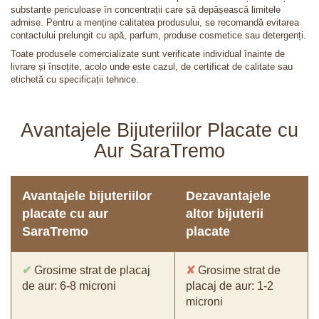
substanțe periculoase în concentrații care să depășească limitele
admise. Pentru a menține calitatea produsului, se recomandă evitarea
contactului prelungit cu apă, parfum, produse cosmetice sau detergenți.
Toate produsele comercializate sunt verificate individual înainte de
livrare și însoțite, acolo unde este cazul, de certificat de calitate sau
etichetă cu specificații tehnice.
Avantajele Bijuteriilor Placate cu
Aur SaraTremo
Avantajele bijuteriilor
Dezavantajele
placate cu aur
altor bijuterii
SaraTremo
placate
✔
Grosime strat de placaj
✘
Grosime strat de
de aur: 6-8 microni
placaj de aur: 1-2
microni