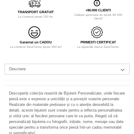
+90.000 CLIENTI
TRANSPORT GRATUIT
Calitate apreciata de peste 90.000
La comenzi peste 200 lei.
clienti!
Garantat un CADOU
PRIMESTI CERTIFICAT
La comenzi SaraTremo peste 300 lei!
La bijuteriile marca SaraTremo.
Descriere
Descoperiți colecția noastră de Bijuterii Personalizate, unde fiecare
piesă este o expresie a unicității și a poveștii voastre personale.
Realizate din materiale prețioase și cu o atenție deosebită la
detalii, aceste bijuterii sunt create pentru a reflecta personalitatea
și stilul unic al fiecărei persoane care le va purta. Alegeți să vă
personalizați bijuteria cu fotografii, inițiale, nume, mesaje sau date
speciale pentru a transforma orice piesă într-un cadou memorabil
și semnificativ!