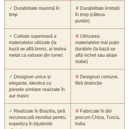
✔
Durabilitate maximă în
✘
Durabilitate limitată
timp
în timp (câteva
purtări)
✔
Calitate superioară a
✘
Utilizarea
materialelor utilizate (la
materialelor mai puțin
bază se află bronz, al treilea
durabile (la bază se
metal ca valoare din lume)
află nichel sau aliaje
slabe)
✔
Designuri unice și
✘
Designuri comune,
elegante, identice cu
fără distincție
piesele similare realizate în
aur masiv
✔
Realizate în Brazilia, țară
✘
Fabricate în țări
recunoscută mondial pentru
precum China, Turcia,
expertiza în bijuteriile
India