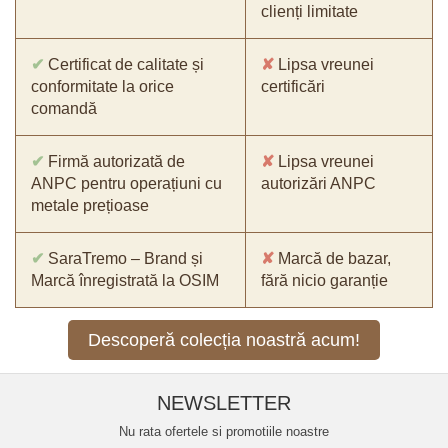
clienți limitate
✔
Certificat de calitate și
✘
Lipsa vreunei
conformitate la orice
certificări
comandă
✔
Firmă autorizată de
✘
Lipsa vreunei
ANPC pentru operațiuni cu
autorizări ANPC
metale prețioase
✔
SaraTremo – Brand și
✘
Marcă de bazar,
Marcă înregistrată la OSIM
fără nicio garanție
Descoperă colecția noastră acum!
NEWSLETTER
Nu rata ofertele si promotiile noastre