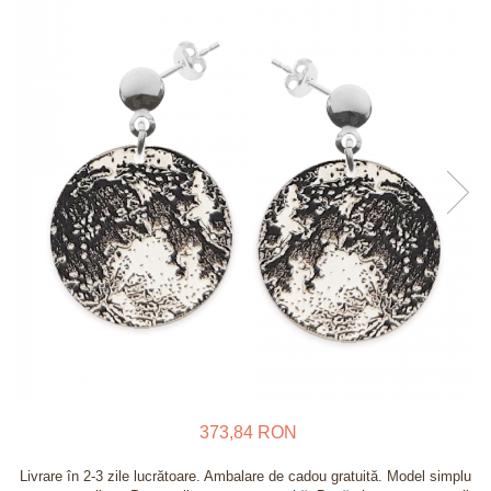
Verighete
Bijuterii pentru barbati
Inele
Lanturi
Bratari
Talismane
Verighete
Bijuterii din argint placate cu aur
24K
373,84 RON
Livrare în 2-3 zile lucrătoare. Ambalare de cadou gratuită. Model simplu