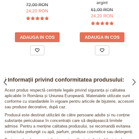
argint
72,00 RON
61,00 RON
24,20 RON
24,20 RON
ADAUGA IN COS
ADAUGA IN COS
ℹ️
Informații privind conformitatea produsului:
Acest produs respectă cerințele legale privind siguranța și calitatea
aplicabile în România și Uniunea Europeană. Materialele utilizate sunt
conforme cu standardele în vigoare pentru articole de bijuterie, accesorii
sau produse decorative, după caz.
Produsul este destinat utilizării de către persoane adulte și nu conține
substanțe periculoase în concentrații care să depășească limitele
admise. Pentru a menține calitatea produsului, se recomandă evitarea
contactului prelungit cu apă, parfum, produse cosmetice sau detergenți.