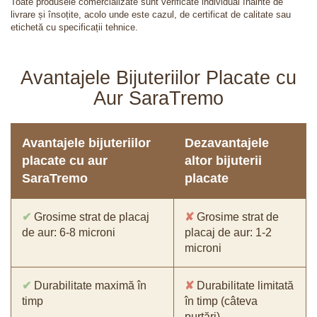
Toate produsele comercializate sunt verificate individual înainte de
livrare și însoțite, acolo unde este cazul, de certificat de calitate sau
etichetă cu specificații tehnice.
Avantajele Bijuteriilor Placate cu
Aur SaraTremo
Avantajele bijuteriilor
Dezavantajele
placate cu aur
altor bijuterii
SaraTremo
placate
✔
Grosime strat de placaj
✘
Grosime strat de
de aur: 6-8 microni
placaj de aur: 1-2
microni
✔
Durabilitate maximă în
✘
Durabilitate limitată
timp
în timp (câteva
purtări)