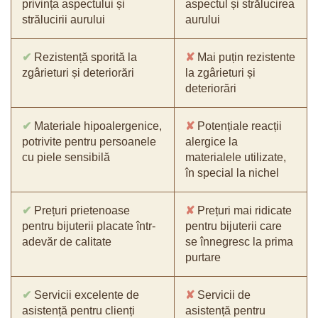
privința aspectului și
aspectul și strălucirea
strălucirii aurului
aurului
✔
Rezistență sporită la
✘
Mai puțin rezistente
zgârieturi și deteriorări
la zgârieturi și
deteriorări
✔
Materiale hipoalergenice,
✘
Potențiale reacții
potrivite pentru persoanele
alergice la
cu piele sensibilă
materialele utilizate,
în special la nichel
✔
Prețuri prietenoase
✘
Prețuri mai ridicate
pentru bijuterii placate într-
pentru bijuterii care
adevăr de calitate
se înnegresc la prima
purtare
✔
Servicii excelente de
✘
Servicii de
asistență pentru clienți
asistență pentru