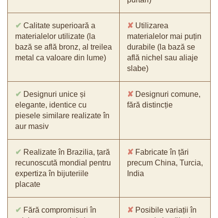
✔
Calitate superioară a
✘
Utilizarea
materialelor utilizate (la
materialelor mai puțin
bază se află bronz, al treilea
durabile (la bază se
metal ca valoare din lume)
află nichel sau aliaje
slabe)
✔
Designuri unice și
✘
Designuri comune,
elegante, identice cu
fără distincție
piesele similare realizate în
aur masiv
✔
Realizate în Brazilia, țară
✘
Fabricate în țări
recunoscută mondial pentru
precum China, Turcia,
expertiza în bijuteriile
India
placate
✔
Fără compromisuri în
✘
Posibile variații în