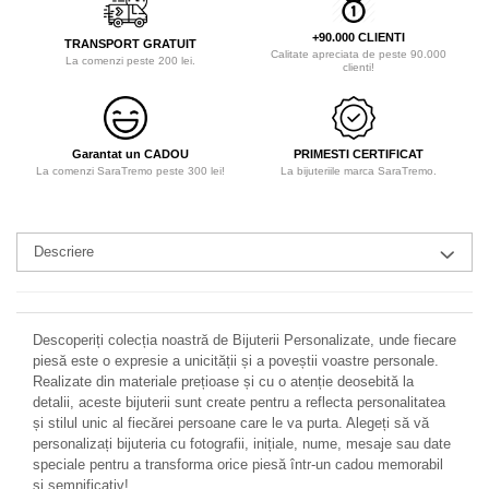
+90.000 CLIENTI
TRANSPORT GRATUIT
Calitate apreciata de peste 90.000
La comenzi peste 200 lei.
clienti!
Garantat un CADOU
PRIMESTI CERTIFICAT
La comenzi SaraTremo peste 300 lei!
La bijuteriile marca SaraTremo.
Descriere
Descoperiți colecția noastră de Bijuterii Personalizate, unde fiecare
piesă este o expresie a unicității și a poveștii voastre personale.
Realizate din materiale prețioase și cu o atenție deosebită la
detalii, aceste bijuterii sunt create pentru a reflecta personalitatea
și stilul unic al fiecărei persoane care le va purta. Alegeți să vă
personalizați bijuteria cu fotografii, inițiale, nume, mesaje sau date
speciale pentru a transforma orice piesă într-un cadou memorabil
și semnificativ!