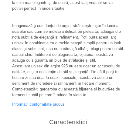
la cele mai elegante și de seară, acest lanț versatil se va
potrivi perfect în orice situație.
Imaginează-ți cum lanțul de argint strălucește ușor în lumina
soarelui sau cum se mulează delicat pe pielea ta, adăugând o
notă subtilă de eleganță și rafinament. Poți purta acest lanț
unisex în combinație cu o rochie neagră simplă pentru un look
clasic și sofisticat, sau cu o cămașă albă și blugi pentru un stil
casual-chic. Indiferent de alegerea ta, bijuteria noastră va
adăuga cu siguranță un plus de strălucire și stil.
Acest lanț unisex din argint 925 nu este doar un accesoriu de
calitate, ci și o declarație de stil și eleganță. Fie că îl porți în
fiecare zi sau doar la ocazii speciale, acesta va aduce un
sentiment de încredere și rafinament în fiecare moment.
Completează-ți garderoba cu această bijuterie și bucură-te de
farmecul subtil pe care îl aduce în viața ta.
Informatii conformitate produs
Caracteristici