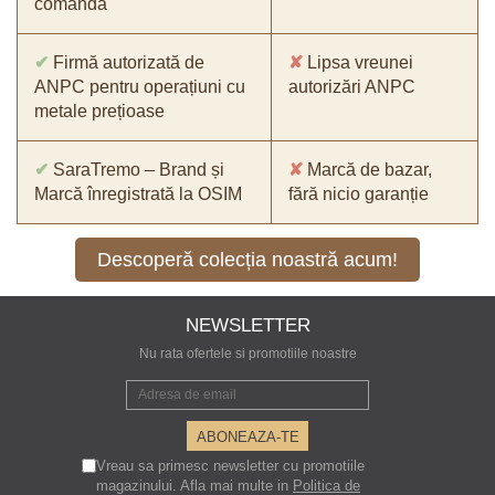
comandă
✔
Firmă autorizată de
✘
Lipsa vreunei
ANPC pentru operațiuni cu
autorizări ANPC
metale prețioase
✔
SaraTremo – Brand și
✘
Marcă de bazar,
Marcă înregistrată la OSIM
fără nicio garanție
Descoperă colecția noastră acum!
NEWSLETTER
Nu rata ofertele si promotiile noastre
Vreau sa primesc newsletter cu promotiile
magazinului. Afla mai multe in
Politica de