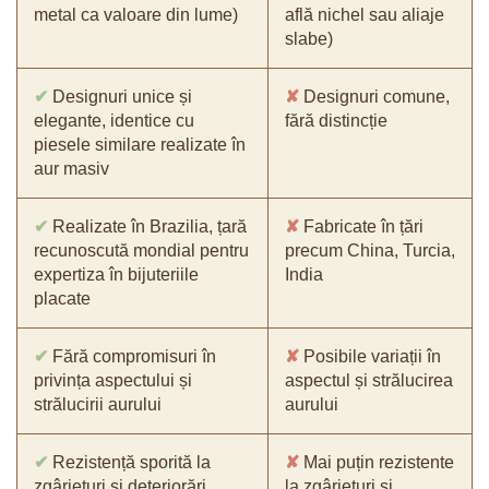
metal ca valoare din lume)
află nichel sau aliaje
slabe)
✔
Designuri unice și
✘
Designuri comune,
elegante, identice cu
fără distincție
piesele similare realizate în
aur masiv
✔
Realizate în Brazilia, țară
✘
Fabricate în țări
recunoscută mondial pentru
precum China, Turcia,
expertiza în bijuteriile
India
placate
✔
Fără compromisuri în
✘
Posibile variații în
privința aspectului și
aspectul și strălucirea
strălucirii aurului
aurului
✔
Rezistență sporită la
✘
Mai puțin rezistente
zgârieturi și deteriorări
la zgârieturi și