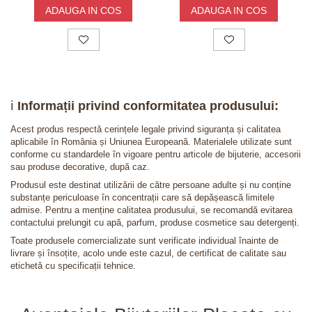
ADAUGA IN COS
ADAUGA IN COS
ℹ️
Informații privind conformitatea produsului:
Acest produs respectă cerințele legale privind siguranța și calitatea
aplicabile în România și Uniunea Europeană. Materialele utilizate sunt
conforme cu standardele în vigoare pentru articole de bijuterie, accesorii
sau produse decorative, după caz.
Produsul este destinat utilizării de către persoane adulte și nu conține
substanțe periculoase în concentrații care să depășească limitele
admise. Pentru a menține calitatea produsului, se recomandă evitarea
contactului prelungit cu apă, parfum, produse cosmetice sau detergenți.
Toate produsele comercializate sunt verificate individual înainte de
livrare și însoțite, acolo unde este cazul, de certificat de calitate sau
etichetă cu specificații tehnice.