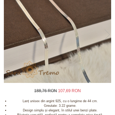
Inele
Lanturi
Bratari
Talismane
Verighete
Bijuterii din argint placate cu aur 24K
188,76 RON
107,69 RON
Lanț unisex din argint 925, cu o lungime de 44 cm.
Greutate: 3.22 grame.
Design simplu și elegant, în stilul unei benzi plate.
Bijuterie versatilă, perfectă pentru a completa orice ținută.