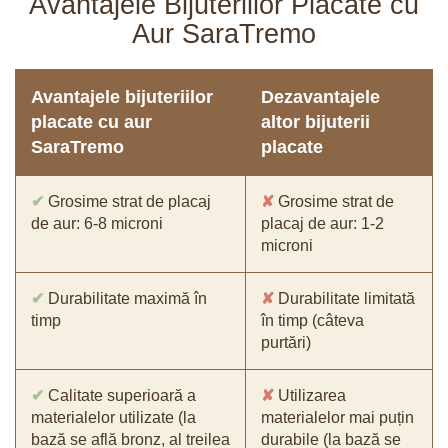
Avantajele Bijuteriilor Placate cu
Aur SaraTremo
Avantajele bijuteriilor
Dezavantajele
placate cu aur
altor bijuterii
SaraTremo
placate
✔
Grosime strat de placaj
✘
Grosime strat de
de aur: 6-8 microni
placaj de aur: 1-2
microni
✔
Durabilitate maximă în
✘
Durabilitate limitată
timp
în timp (câteva
purtări)
✔
Calitate superioară a
✘
Utilizarea
materialelor utilizate (la
materialelor mai puțin
bază se află bronz, al treilea
durabile (la bază se