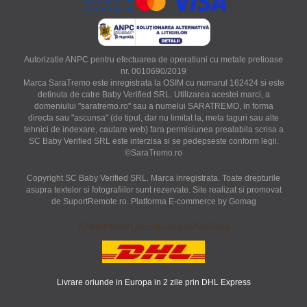
Autorizatie ANPC pentru efectuarea de operatiuni cu metale pretioase
nr. 0010690/2019
Marca SaraTremo este inregistrata la OSIM cu numarul 162424 si este
detinuta de catre Baby Verified SRL. Utilizarea acestei marci, a
domeniului "saratremo.ro" sau a numelui SARATREMO, in forma
directa sau "ascunsa" (de tipul, dar nu limitat la, meta taguri sau alte
tehnici de indexare, cautare web) fara permisiunea prealabila scrisa a
SC Baby Verified SRL este interzisa si se pedepseste conform legii.
©SaraTremo.ro
Copyright SC Baby Verified SRL. Marca inregistrata. Toate drepturile
asupra textelor si fotografiilor sunt rezervate. Site realizat si promovat
de SuportRemote.ro.
Platforma E-commerce by Gomag
4749819f0d917dc5db71edd975e97bba
Livrare oriunde in Europa in 2 zile prin DHL Express