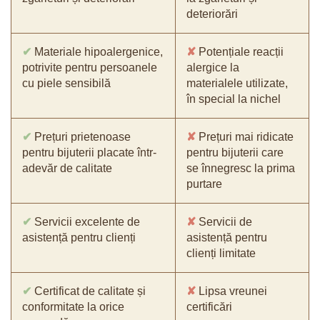
deteriorări
✔
Materiale hipoalergenice,
✘
Potențiale reacții
potrivite pentru persoanele
alergice la
cu piele sensibilă
materialele utilizate,
în special la nichel
✔
Prețuri prietenoase
✘
Prețuri mai ridicate
pentru bijuterii placate într-
pentru bijuterii care
adevăr de calitate
se înnegresc la prima
purtare
✔
Servicii excelente de
✘
Servicii de
asistență pentru clienți
asistență pentru
clienți limitate
✔
Certificat de calitate și
✘
Lipsa vreunei
conformitate la orice
certificări