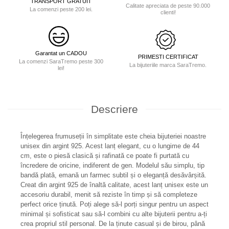
TRANSPORT GRATUIT
Calitate apreciata de peste 90.000
La comenzi peste 200 lei.
clienti!
Garantat un CADOU
PRIMESTI CERTIFICAT
La comenzi SaraTremo peste 300
La bijuteriile marca SaraTremo.
lei!
Descriere
Înțelegerea frumuseții în simplitate este cheia bijuteriei noastre
unisex din argint 925. Acest lanț elegant, cu o lungime de 44
cm, este o piesă clasică și rafinată ce poate fi purtată cu
încredere de oricine, indiferent de gen. Modelul său simplu, tip
bandă plată, emană un farmec subtil și o eleganță desăvârșită.
Creat din argint 925 de înaltă calitate, acest lanț unisex este un
accesoriu durabil, menit să reziste în timp și să completeze
perfect orice ținută. Poți alege să-l porți singur pentru un aspect
minimal și sofisticat sau să-l combini cu alte bijuterii pentru a-ți
crea propriul stil personal. De la ținute casual și de birou, până