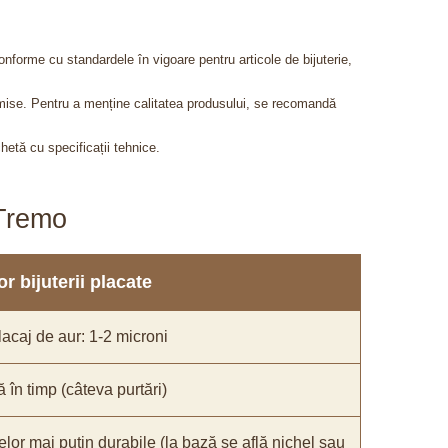
onforme cu standardele în vigoare pentru articole de bijuterie,
admise. Pentru a menține calitatea produsului, se recomandă
chetă cu specificații tehnice.
aTremo
r bijuterii placate
acaj de aur: 1-2 microni
ă în timp (câteva purtări)
elor mai puțin durabile (la bază se află nichel sau