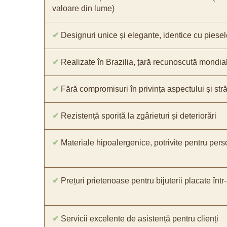
valoare din lume)
✔
Designuri unice și elegante, identice cu piesel
✔
Realizate în Brazilia, țară recunoscută mondial 
✔
Fără compromisuri în privința aspectului și străl
✔
Rezistență sporită la zgârieturi și deteriorări
✔
Materiale hipoalergenice, potrivite pentru pers
✔
Prețuri prietenoase pentru bijuterii placate într
✔
Servicii excelente de asistență pentru clienți