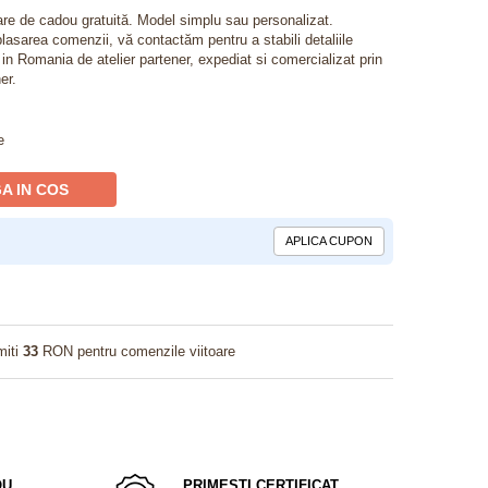
lare de cadou gratuită. Model simplu sau personalizat.
lasarea comenzii, vă contactăm pentru a stabili detaliile
t in Romania de atelier partener, expediat si comercializat prin
er.
e
A IN COS
APLICA CUPON
miti
33
RON pentru comenzile viitoare
OU
PRIMESTI CERTIFICAT