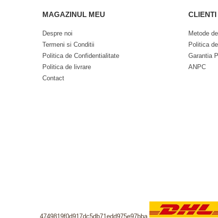
MAGAZINUL MEU
CLIENTI
Despre noi
Metode de
Termeni si Conditii
Politica d
Politica de Confidentialitate
Garantia P
Politica de livrare
ANPC
Contact
4749819f0d917dc5db71edd975e97bba