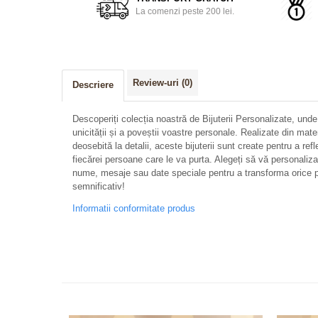
La comenzi peste 200 lei.
Review-uri
(0)
Descriere
Descoperiți colecția noastră de Bijuterii Personalizate, unde
unicității și a poveștii voastre personale. Realizate din mate
deosebită la detalii, aceste bijuterii sunt create pentru a refl
fiecărei persoane care le va purta. Alegeți să vă personalizați 
nume, mesaje sau date speciale pentru a transforma orice p
semnificativ!
Informatii conformitate produs