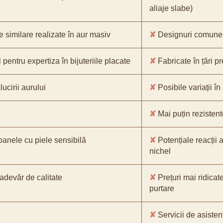
aliaje slabe)
e similare realizate în aur masiv
✘
Designuri comune, 
pentru expertiza în bijuteriile placate
✘
Fabricate în țări p
ucirii aurului
✘
Posibile variații în
✘
Mai puțin rezistente
oanele cu piele sensibilă
✘
Potențiale reacții a
nichel
-adevăr de calitate
✘
Prețuri mai ridicat
purtare
✘
Servicii de asistenț