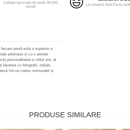
Calitate apreciata de peste 90.000
La comenzi SaraTremo peste
clienti!
 fiecare piesă este o expresie a
riale prețioase și cu o atenție
ecta personalitatea și stilul unic al
bijuteria cu fotografii, inițiale,
iesă într-un cadou memorabil și
PRODUSE SIMILARE