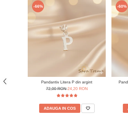
-66%
-60%
Pandantiv Litera P din argint
Panda
72,00 RON
24,20 RON
ADAUGA IN COS