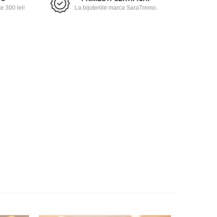
 300 lei!
La bijuteriile marca SaraTremo.