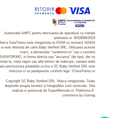
Autorizatie ANPC pentru efectuarea de operatiuni cu metale
pretioase nr. 0010690/2019
Marca SaraTremo este inregistrata la OSIM cu numarul 162424
si este detinuta de catre Baby Verified SRL. Utilizarea acestei
marci, a domeniului "saratremo.ro" sau a numelui
SARATREMO, in forma directa sau "ascunsa" (de tipul, dar nu
imitat la, meta taguri sau alte tehnici de indexare, cautare web)
fara permisiunea prealabila scrisa a SC Baby Verified SRL este
interzisa si se pedepseste conform legii. ©SaraTremo.ro
Copyright SC Baby Verified SRL. Marca inregistrata. Toate
drepturile asupra textelor si fotografiilor sunt rezervate. Site
realizat si promovat de SuportRemote.ro.
Platforma E-
commerce by Gomag