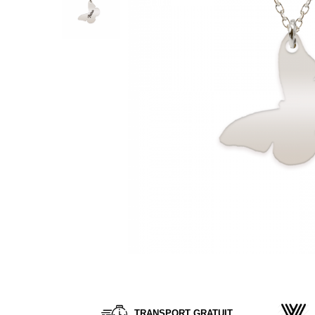
Verighete
Bijuterii pentru barbati
Inele
Lanturi
Bratari
Talismane
Verighete
Bijuterii din argint placate cu aur
24K
Distribuie
pe
Facebook
TRANSPORT GRATUIT