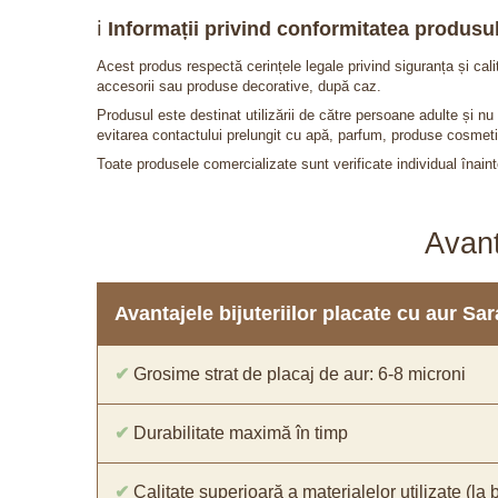
ℹ️
Informații privind conformitatea produsul
Acest produs respectă cerințele legale privind siguranța și cal
accesorii sau produse decorative, după caz.
Produsul este destinat utilizării de către persoane adulte și 
evitarea contactului prelungit cu apă, parfum, produse cosmeti
Toate produsele comercializate sunt verificate individual înainte
Avant
Avantajele bijuteriilor placate cu aur S
✔
Grosime strat de placaj de aur: 6-8 microni
✔
Durabilitate maximă în timp
✔
Calitate superioară a materialelor utilizate (la 