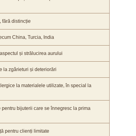
fără distincție
recum China, Turcia, India
 aspectul și strălucirea aurului
 la zgârieturi și deteriorări
lergice la materialele utilizate, în special la
e pentru bijuterii care se înnegresc la prima
ă pentru clienți limitate