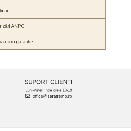
icări
orizări ANPC
ă nicio garanție
SUPORT CLIENTI
Luni-Vineri între orele 10-18
office@saratremo.ro