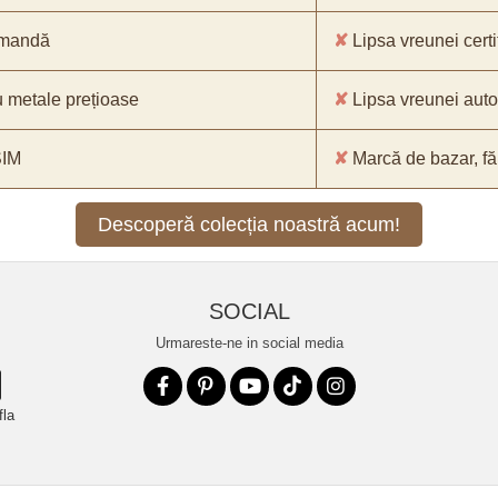
comandă
✘
Lipsa vreunei certif
 metale prețioase
✘
Lipsa vreunei aut
SIM
✘
Marcă de bazar, făr
Descoperă colecția noastră acum!
SOCIAL
Urmareste-ne in social media
fla