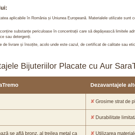
ui:
itatea aplicabile în România și Uniunea Europeană. Materialele utilizate sunt c
nu conține substanțe periculoase în concentrații care să depășească limitele 
ce sau detergenți.
 de livrare și însoțite, acolo unde este cazul, de certificat de calitate sau eti
ajele Bijuteriilor Placate cu Aur Sar
araTremo
Dezavantajele alto
✘
Grosime strat de pl
✘
Durabilitate limitat
bază se află bronz, al treilea metal ca
✘
Utilizarea material