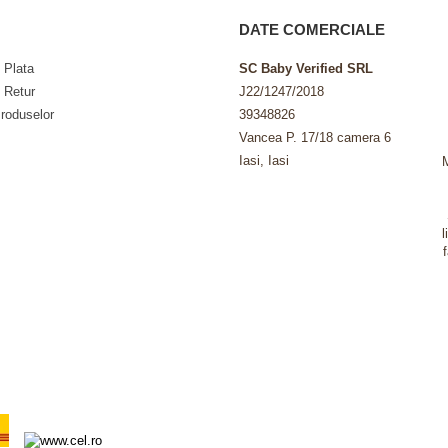
DATE COMERCIALE
 Plata
SC Baby Verified SRL
e Retur
J22/1247/2018
roduselor
39348826
Vancea P. 17/18 camera 6
Iasi, Iasi
l