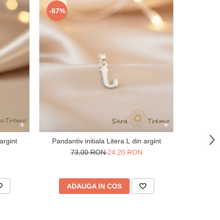
-67%
argint
Pandantiv initiala Litera L din argint
Lantisor cu
73,00 RON
24,20 RON
ADAUGA IN COS
AD