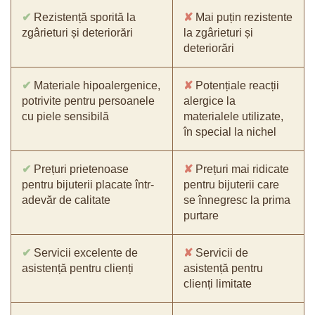
✔
Rezistență sporită la
✘
Mai puțin rezistente
zgârieturi și deteriorări
la zgârieturi și
deteriorări
✔
Materiale hipoalergenice,
✘
Potențiale reacții
potrivite pentru persoanele
alergice la
cu piele sensibilă
materialele utilizate,
în special la nichel
✔
Prețuri prietenoase
✘
Prețuri mai ridicate
pentru bijuterii placate într-
pentru bijuterii care
adevăr de calitate
se înnegresc la prima
purtare
✔
Servicii excelente de
✘
Servicii de
asistență pentru clienți
asistență pentru
clienți limitate