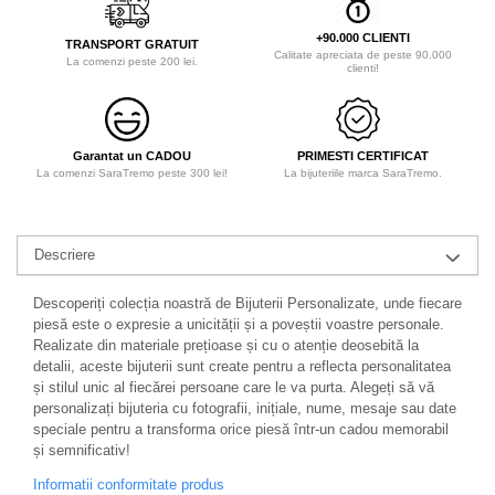
+90.000 CLIENTI
TRANSPORT GRATUIT
Calitate apreciata de peste 90.000
La comenzi peste 200 lei.
clienti!
Garantat un CADOU
PRIMESTI CERTIFICAT
La comenzi SaraTremo peste 300 lei!
La bijuteriile marca SaraTremo.
Descriere
Descoperiți colecția noastră de Bijuterii Personalizate, unde fiecare
piesă este o expresie a unicității și a poveștii voastre personale.
Realizate din materiale prețioase și cu o atenție deosebită la
detalii, aceste bijuterii sunt create pentru a reflecta personalitatea
și stilul unic al fiecărei persoane care le va purta. Alegeți să vă
personalizați bijuteria cu fotografii, inițiale, nume, mesaje sau date
speciale pentru a transforma orice piesă într-un cadou memorabil
și semnificativ!
Informatii conformitate produs