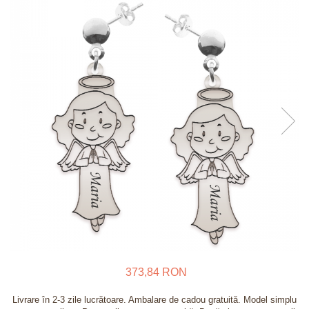
Verighete
Bijuterii pentru barbati
Inele
Lanturi
Bratari
Talismane
Verighete
Bijuterii din argint placate cu aur
24K
373,84 RON
Livrare în 2-3 zile lucrătoare. Ambalare de cadou gratuită. Model simplu