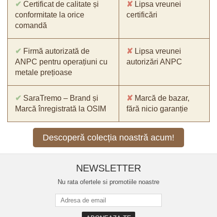
✔
Certificat de calitate și
✘
Lipsa vreunei
conformitate la orice
certificări
comandă
✔
Firmă autorizată de
✘
Lipsa vreunei
ANPC pentru operațiuni cu
autorizări ANPC
metale prețioase
✔
SaraTremo – Brand și
✘
Marcă de bazar,
Marcă înregistrată la OSIM
fără nicio garanție
Descoperă colecția noastră acum!
NEWSLETTER
Nu rata ofertele si promotiile noastre