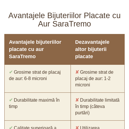
Avantajele Bijuteriilor Placate cu
Aur SaraTremo
Avantajele bijuteriilor
Dezavantajele
placate cu aur
altor bijuterii
SaraTremo
placate
✔
Grosime strat de placaj
✘
Grosime strat de
de aur: 6-8 microni
placaj de aur: 1-2
microni
✔
Durabilitate maximă în
✘
Durabilitate limitată
timp
în timp (câteva
purtări)
✔
Calitate superioară a
✘
Utilizarea