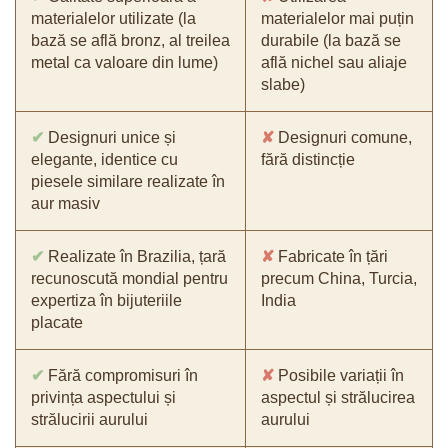
materialelor utilizate (la
materialelor mai puțin
bază se află bronz, al treilea
durabile (la bază se
metal ca valoare din lume)
află nichel sau aliaje
slabe)
✔
Designuri unice și
✘
Designuri comune,
elegante, identice cu
fără distincție
piesele similare realizate în
aur masiv
✔
Realizate în Brazilia, țară
✘
Fabricate în țări
recunoscută mondial pentru
precum China, Turcia,
expertiza în bijuteriile
India
placate
✔
Fără compromisuri în
✘
Posibile variații în
privința aspectului și
aspectul și strălucirea
strălucirii aurului
aurului