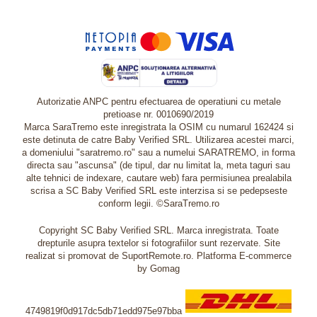
Autorizatie ANPC pentru efectuarea de operatiuni cu metale
pretioase nr. 0010690/2019
Marca SaraTremo este inregistrata la OSIM cu numarul 162424 si
este detinuta de catre Baby Verified SRL. Utilizarea acestei marci,
a domeniului "saratremo.ro" sau a numelui SARATREMO, in forma
directa sau "ascunsa" (de tipul, dar nu limitat la, meta taguri sau
alte tehnici de indexare, cautare web) fara permisiunea prealabila
scrisa a SC Baby Verified SRL este interzisa si se pedepseste
conform legii. ©SaraTremo.ro
Copyright SC Baby Verified SRL. Marca inregistrata. Toate
drepturile asupra textelor si fotografiilor sunt rezervate. Site
realizat si promovat de SuportRemote.ro.
Platforma E-commerce
by Gomag
4749819f0d917dc5db71edd975e97bba