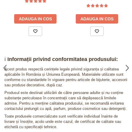
ADAUGA IN COS
ADAUGA IN COS
ℹ️
Informații privind conformitatea produsului:
Acest produs respectă cerințele legale privind siguranța și calitatea
aplicabile în România și Uniunea Europeană. Materialele utilizate sunt
conforme cu standardele în vigoare pentru articole de bijuterie, accesorii
sau produse decorative, după caz.
Produsul este destinat utilizării de către persoane adulte și nu conține
substanțe periculoase în concentrații care să depășească limitele
admise. Pentru a menține calitatea produsului, se recomandă evitarea
contactului prelungit cu apă, parfum, produse cosmetice sau detergenți.
Toate produsele comercializate sunt verificate individual înainte de
livrare și însoțite, acolo unde este cazul, de certificat de calitate sau
etichetă cu specificații tehnice.