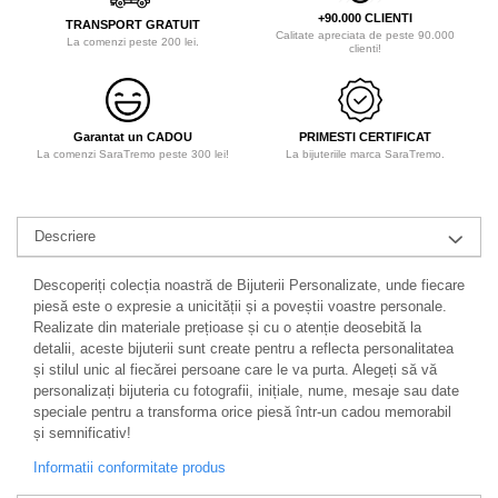
+90.000 CLIENTI
TRANSPORT GRATUIT
Calitate apreciata de peste 90.000
La comenzi peste 200 lei.
clienti!
Garantat un CADOU
PRIMESTI CERTIFICAT
La comenzi SaraTremo peste 300 lei!
La bijuteriile marca SaraTremo.
Descriere
Descoperiți colecția noastră de Bijuterii Personalizate, unde fiecare
piesă este o expresie a unicității și a poveștii voastre personale.
Realizate din materiale prețioase și cu o atenție deosebită la
detalii, aceste bijuterii sunt create pentru a reflecta personalitatea
și stilul unic al fiecărei persoane care le va purta. Alegeți să vă
personalizați bijuteria cu fotografii, inițiale, nume, mesaje sau date
speciale pentru a transforma orice piesă într-un cadou memorabil
și semnificativ!
Informatii conformitate produs