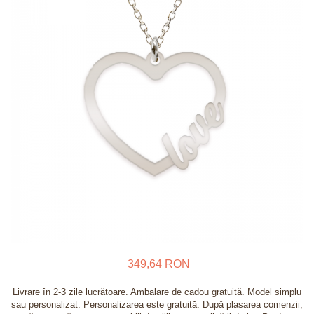
Verighete
Bijuterii pentru barbati
Inele
Lanturi
Bratari
Talismane
Verighete
Bijuterii din argint placate cu aur
24K
349,64 RON
Livrare în 2-3 zile lucrătoare. Ambalare de cadou gratuită. Model simplu
sau personalizat. Personalizarea este gratuită. După plasarea comenzii,