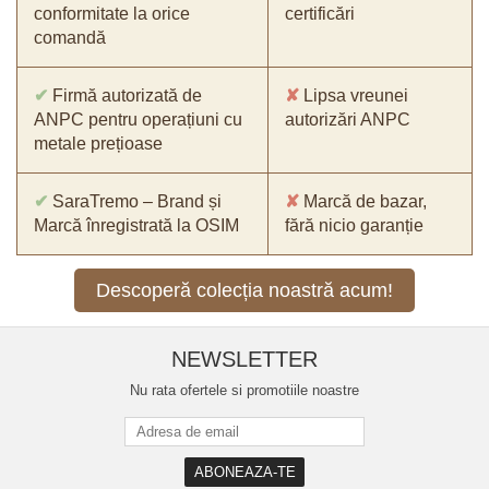
conformitate la orice
certificări
comandă
✔
Firmă autorizată de
✘
Lipsa vreunei
ANPC pentru operațiuni cu
autorizări ANPC
metale prețioase
✔
SaraTremo – Brand și
✘
Marcă de bazar,
Marcă înregistrată la OSIM
fără nicio garanție
Descoperă colecția noastră acum!
NEWSLETTER
Nu rata ofertele si promotiile noastre