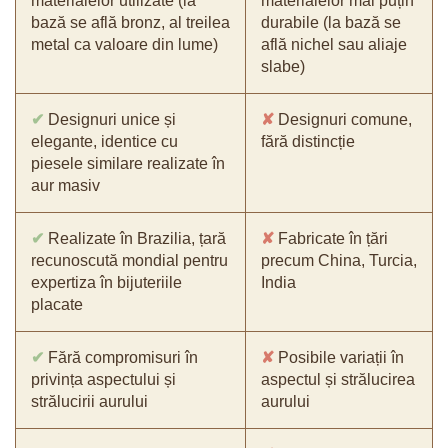
materialelor utilizate (la
materialelor mai puțin
bază se află bronz, al treilea
durabile (la bază se
metal ca valoare din lume)
află nichel sau aliaje
slabe)
✔
Designuri unice și
✘
Designuri comune,
elegante, identice cu
fără distincție
piesele similare realizate în
aur masiv
✔
Realizate în Brazilia, țară
✘
Fabricate în țări
recunoscută mondial pentru
precum China, Turcia,
expertiza în bijuteriile
India
placate
✔
Fără compromisuri în
✘
Posibile variații în
privința aspectului și
aspectul și strălucirea
strălucirii aurului
aurului