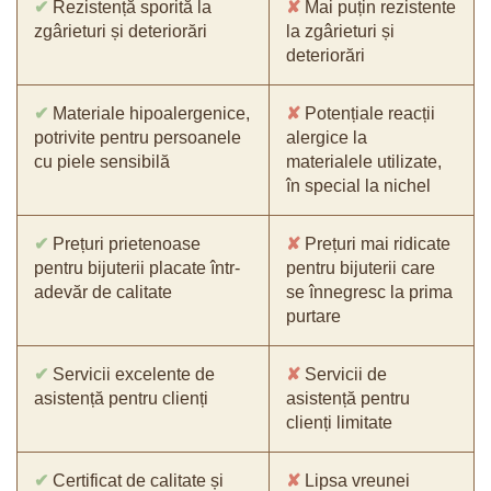
✔
Rezistență sporită la
✘
Mai puțin rezistente
zgârieturi și deteriorări
la zgârieturi și
deteriorări
✔
Materiale hipoalergenice,
✘
Potențiale reacții
potrivite pentru persoanele
alergice la
cu piele sensibilă
materialele utilizate,
în special la nichel
✔
Prețuri prietenoase
✘
Prețuri mai ridicate
pentru bijuterii placate într-
pentru bijuterii care
adevăr de calitate
se înnegresc la prima
purtare
✔
Servicii excelente de
✘
Servicii de
asistență pentru clienți
asistență pentru
clienți limitate
✔
Certificat de calitate și
✘
Lipsa vreunei