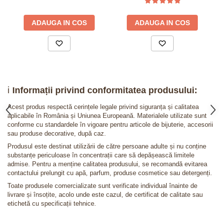
ADAUGA IN COS
ADAUGA IN COS
ℹ️
Informații privind conformitatea produsului:
Acest produs respectă cerințele legale privind siguranța și calitatea
aplicabile în România și Uniunea Europeană. Materialele utilizate sunt
conforme cu standardele în vigoare pentru articole de bijuterie, accesorii
sau produse decorative, după caz.
Produsul este destinat utilizării de către persoane adulte și nu conține
substanțe periculoase în concentrații care să depășească limitele
admise. Pentru a menține calitatea produsului, se recomandă evitarea
contactului prelungit cu apă, parfum, produse cosmetice sau detergenți.
Toate produsele comercializate sunt verificate individual înainte de
livrare și însoțite, acolo unde este cazul, de certificat de calitate sau
etichetă cu specificații tehnice.