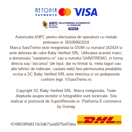
Autorizatie ANPC pentru efectuarea de operatiuni cu metale
pretioase nr. 0010690/2019
Marca SaraTremo este inregistrata la OSIM cu numarul 162424 si
este detinuta de catre Baby Verified SRL. Utilizarea acestei marci,
a domeniului "saratremo.ro" sau a numelui SARATREMO, in forma
directa sau "ascunsa" (de tipul, dar nu limitat la, meta taguri sau
alte tehnici de indexare, cautare web) fara permisiunea prealabila
scrisa a SC Baby Verified SRL este interzisa si se pedepseste
conform legii. ©SaraTremo.ro
Copyright SC Baby Verified SRL. Marca inregistrata. Toate
drepturile asupra textelor si fotografiilor sunt rezervate. Site
realizat si promovat de SuportRemote.ro.
Platforma E-commerce
by Gomag
4749819f0d917dc5db71edd975e97bba
Livrare oriunde in Europa in 2 zile prin DHL Express