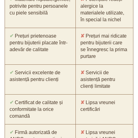
potrivite pentru persoanele
alergice la
cu piele sensibilă
materialele utilizate,
în special la nichel
✔
Prețuri prietenoase
✘
Prețuri mai ridicate
pentru bijuterii placate într-
pentru bijuterii care
adevăr de calitate
se înnegresc la prima
purtare
✔
Servicii excelente de
✘
Servicii de
asistență pentru clienți
asistență pentru
clienți limitate
✔
Certificat de calitate și
✘
Lipsa vreunei
conformitate la orice
certificări
comandă
✔
Firmă autorizată de
✘
Lipsa vreunei