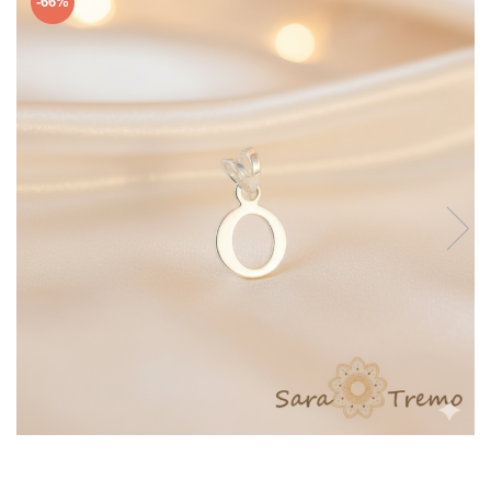
-66%
Verighete
Bijuterii pentru barbati
Inele
Lanturi
Bratari
Talismane
Verighete
Bijuterii din argint placate cu aur
24K
72,00 RON
24,20 RON