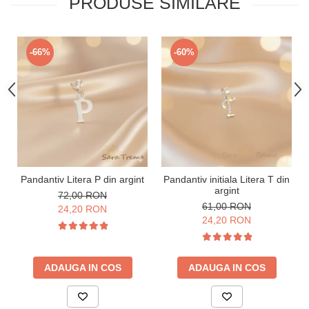
PRODUSE SIMILARE
-66%
-60%
Pandantiv Litera P din argint
Pandantiv initiala Litera T din
argint
72,00 RON
61,00 RON
24,20 RON
24,20 RON
ADAUGA IN COS
ADAUGA IN COS