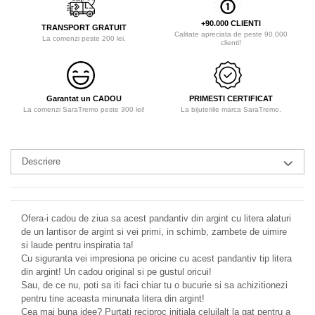
+90.000 CLIENTI
TRANSPORT GRATUIT
Calitate apreciata de peste 90.000
La comenzi peste 200 lei.
clienti!
Garantat un CADOU
PRIMESTI CERTIFICAT
La comenzi SaraTremo peste 300 lei!
La bijuteriile marca SaraTremo.
Descriere
Ofera-i cadou de ziua sa acest pandantiv din argint cu litera alaturi
de un lantisor de argint si vei primi, in schimb, zambete de uimire
si laude pentru inspiratia ta!
Cu siguranta vei impresiona pe oricine cu acest pandantiv tip litera
din argint! Un cadou original si pe gustul oricui!
Sau, de ce nu, poti sa iti faci chiar tu o bucurie si sa achizitionezi
pentru tine aceasta minunata litera din argint!
Cea mai buna idee? Purtati reciproc initiala celuilalt la gat pentru a