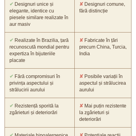
✔
Designuri unice și
✘
Designuri comune,
elegante, identice cu
fără distincție
piesele similare realizate în
aur masiv
✔
Realizate în Brazilia, țară
✘
Fabricate în țări
recunoscută mondial pentru
precum China, Turcia,
expertiza în bijuteriile
India
placate
✔
Fără compromisuri în
✘
Posibile variații în
privința aspectului și
aspectul și strălucirea
strălucirii aurului
aurului
✔
Rezistență sporită la
✘
Mai puțin rezistente
zgârieturi și deteriorări
la zgârieturi și
deteriorări
✔
Materiale hipoalergenice,
✘
Potențiale reacții