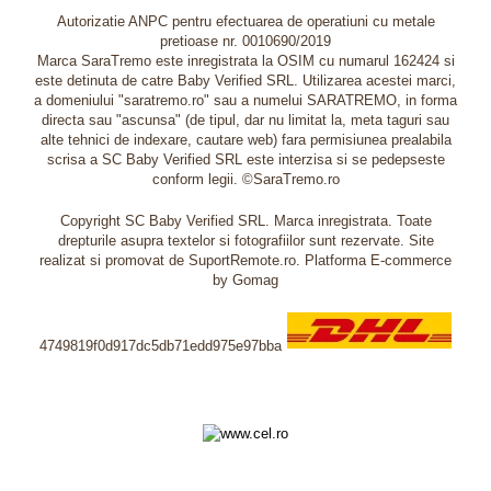
Autorizatie ANPC pentru efectuarea de operatiuni cu metale
pretioase nr. 0010690/2019
Marca SaraTremo este inregistrata la OSIM cu numarul 162424 si
este detinuta de catre Baby Verified SRL. Utilizarea acestei marci,
a domeniului "saratremo.ro" sau a numelui SARATREMO, in forma
directa sau "ascunsa" (de tipul, dar nu limitat la, meta taguri sau
alte tehnici de indexare, cautare web) fara permisiunea prealabila
scrisa a SC Baby Verified SRL este interzisa si se pedepseste
conform legii. ©SaraTremo.ro
Copyright SC Baby Verified SRL. Marca inregistrata. Toate
drepturile asupra textelor si fotografiilor sunt rezervate. Site
realizat si promovat de SuportRemote.ro.
Platforma E-commerce
by Gomag
4749819f0d917dc5db71edd975e97bba
Livrare oriunde in Europa in 2 zile prin DHL Express