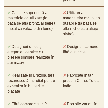
✔
Calitate superioară a
✘
Utilizarea
materialelor utilizate (la
materialelor mai puțin
bază se află bronz, al treilea
durabile (la bază se
metal ca valoare din lume)
află nichel sau aliaje
slabe)
✔
Designuri unice și
✘
Designuri comune,
elegante, identice cu
fără distincție
piesele similare realizate în
aur masiv
✔
Realizate în Brazilia, țară
✘
Fabricate în țări
recunoscută mondial pentru
precum China, Turcia,
expertiza în bijuteriile
India
placate
✔
Fără compromisuri în
✘
Posibile variații în