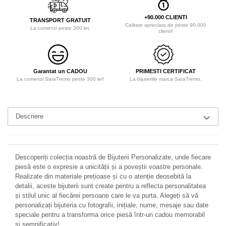
+90.000 CLIENTI
TRANSPORT GRATUIT
Calitate apreciata de peste 90.000
La comenzi peste 200 lei.
clienti!
Garantat un CADOU
PRIMESTI CERTIFICAT
La comenzi SaraTremo peste 300 lei!
La bijuteriile marca SaraTremo.
Descriere
Descoperiți colecția noastră de Bijuterii Personalizate, unde fiecare
piesă este o expresie a unicității și a poveștii voastre personale.
Realizate din materiale prețioase și cu o atenție deosebită la
detalii, aceste bijuterii sunt create pentru a reflecta personalitatea
și stilul unic al fiecărei persoane care le va purta. Alegeți să vă
personalizați bijuteria cu fotografii, inițiale, nume, mesaje sau date
speciale pentru a transforma orice piesă într-un cadou memorabil
și semnificativ!