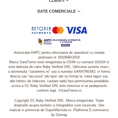
CLIENTI
DATE COMERCIALE
Autorizatie ANPC pentru efectuarea de operatiuni cu metale
pretioase nr. 0010690/2019
Marca SaraTremo este inregistrata la OSIM cu numarul 162424 si
este detinuta de catre Baby Verified SRL. Utilizarea acestei marci,
a domeniului "saratremo.ro" sau a numelui SARATREMO, in forma
directa sau "ascunsa" (de tipul, dar nu limitat la, meta taguri sau
alte tehnici de indexare, cautare web) fara permisiunea prealabila
scrisa a SC Baby Verified SRL este interzisa si se pedepseste
conform legii. ©SaraTremo.ro
Copyright SC Baby Verified SRL. Marca inregistrata. Toate
drepturile asupra textelor si fotografiilor sunt rezervate. Site
realizat si promovat de SuportRemote.ro.
Platforma E-commerce
by Gomag