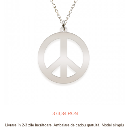
Verighete
Bijuterii pentru barbati
Inele
Lanturi
Bratari
Talismane
Verighete
Bijuterii din argint placate cu aur
24K
373,84 RON
Livrare în 2-3 zile lucrătoare. Ambalare de cadou gratuită. Model simplu