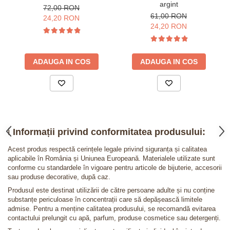
argint
72,00 RON
61,00 RON
24,20 RON
24,20 RON
ADAUGA IN COS
ADAUGA IN COS
ℹ️
Informații privind conformitatea produsului:
Acest produs respectă cerințele legale privind siguranța și calitatea
aplicabile în România și Uniunea Europeană. Materialele utilizate sunt
conforme cu standardele în vigoare pentru articole de bijuterie, accesorii
sau produse decorative, după caz.
Produsul este destinat utilizării de către persoane adulte și nu conține
substanțe periculoase în concentrații care să depășească limitele
admise. Pentru a menține calitatea produsului, se recomandă evitarea
contactului prelungit cu apă, parfum, produse cosmetice sau detergenți.