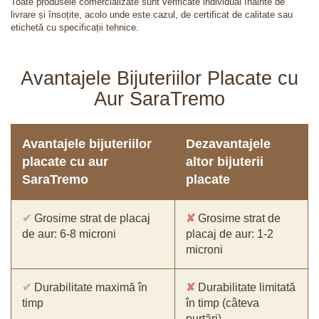
Toate produsele comercializate sunt verificate individual înainte de
livrare și însoțite, acolo unde este cazul, de certificat de calitate sau
etichetă cu specificații tehnice.
Avantajele Bijuteriilor Placate cu
Aur SaraTremo
Avantajele bijuteriilor
Dezavantajele
placate cu aur
altor bijuterii
SaraTremo
placate
✔
Grosime strat de placaj
✘
Grosime strat de
de aur: 6-8 microni
placaj de aur: 1-2
microni
✔
Durabilitate maximă în
✘
Durabilitate limitată
timp
în timp (câteva
purtări)