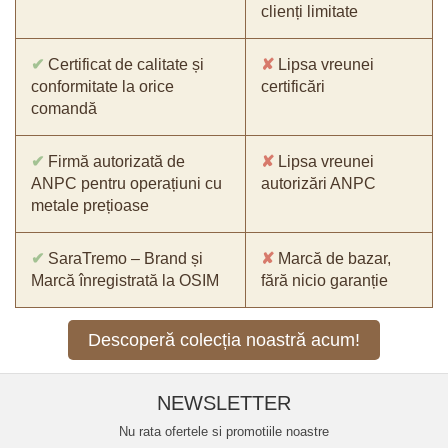
clienți limitate
✔
Certificat de calitate și
✘
Lipsa vreunei
conformitate la orice
certificări
comandă
✔
Firmă autorizată de
✘
Lipsa vreunei
ANPC pentru operațiuni cu
autorizări ANPC
metale prețioase
✔
SaraTremo – Brand și
✘
Marcă de bazar,
Marcă înregistrată la OSIM
fără nicio garanție
Descoperă colecția noastră acum!
NEWSLETTER
Nu rata ofertele si promotiile noastre