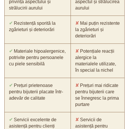
privința aspectului și
aspectul și strălucirea
strălucirii aurului
aurului
✔
Rezistență sporită la
✘
Mai puțin rezistente
zgârieturi și deteriorări
la zgârieturi și
deteriorări
✔
Materiale hipoalergenice,
✘
Potențiale reacții
potrivite pentru persoanele
alergice la
cu piele sensibilă
materialele utilizate,
în special la nichel
✔
Prețuri prietenoase
✘
Prețuri mai ridicate
pentru bijuterii placate într-
pentru bijuterii care
adevăr de calitate
se înnegresc la prima
purtare
✔
Servicii excelente de
✘
Servicii de
asistență pentru clienți
asistență pentru