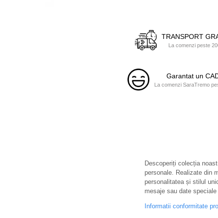
Distribuie
pe
Facebook
TRANSPORT GRA
La comenzi peste 200
Garantat un C
La comenzi SaraTremo pest
Descoperiți colecția noastr
personale. Realizate din ma
personalitatea și stilul uni
mesaje sau date speciale 
Informatii conformitate pr