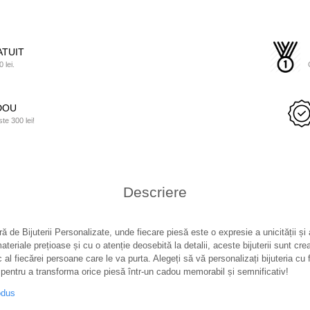
TUIT
 lei.
ADOU
e 300 lei!
Descriere
ă de Bijuterii Personalizate, unde fiecare piesă este o expresie a unicității și
teriale prețioase și cu o atenție deosebită la detalii, aceste bijuterii sunt cre
c al fiecărei persoane care le va purta. Alegeți să vă personalizați bijuteria cu f
pentru a transforma orice piesă într-un cadou memorabil și semnificativ!
odus