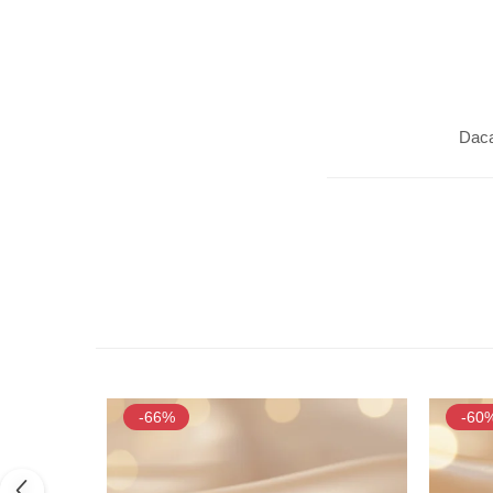
Daca
-66%
-60