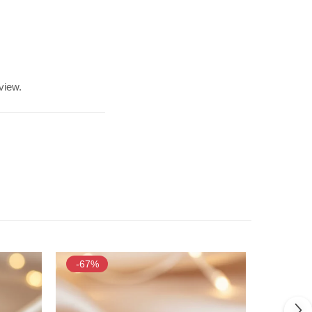
view.
-67%