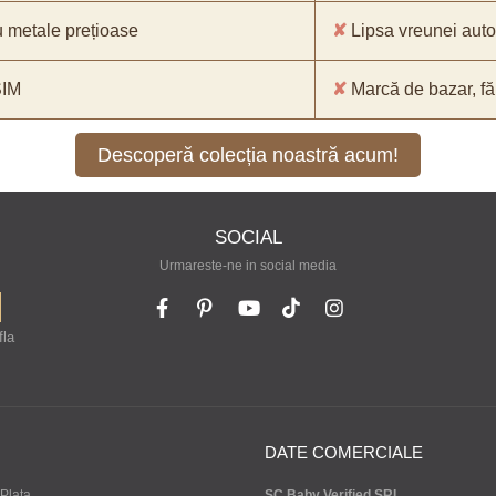
 metale prețioase
✘
Lipsa vreunei aut
SIM
✘
Marcă de bazar, făr
Descoperă colecția noastră acum!
SOCIAL
Urmareste-ne in social media
fla
DATE COMERCIALE
Plata
SC Baby Verified SRL