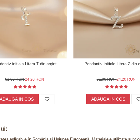
antiv initiala Litera T din argint
Pandantiv initiala Litera Z din a
61,00 RON
24,20 RON
61,00 RON
24,20 RON
ADAUGA IN COS
ADAUGA IN COS
ui:
itatea aplicabile în România și Uniunea Europeană. Materialele utilizate sunt c