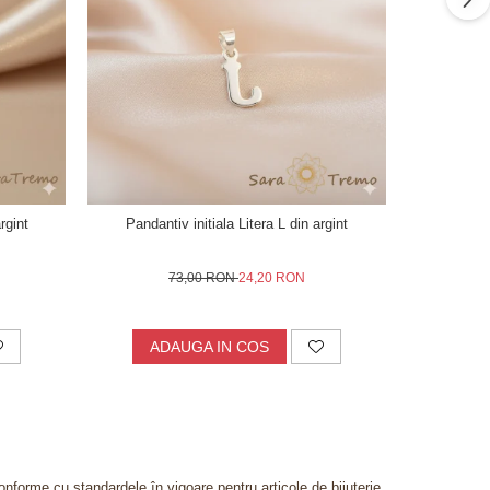
rgint
Pandantiv initiala Litera L din argint
Lantisor cu 
73,00 RON
24,20 RON
ADAUGA IN COS
AD
onforme cu standardele în vigoare pentru articole de bijuterie,