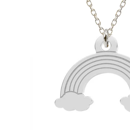
Inele
Lanturi
Bratari
Talismane
Verighete
Bijuterii din argint placate cu aur 24K