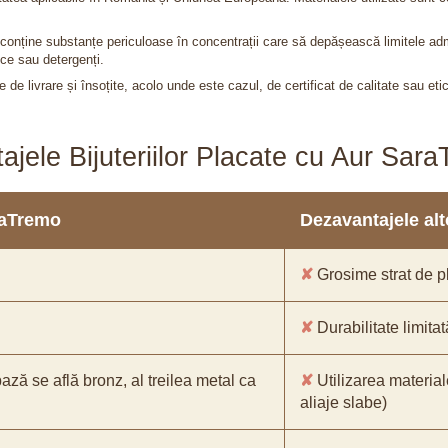
nu conține substanțe periculoase în concentrații care să depășească limitele 
ce sau detergenți.
 de livrare și însoțite, acolo unde este cazul, de certificat de calitate sau eti
ajele Bijuteriilor Placate cu Aur Sar
araTremo
Dezavantajele alto
✘
Grosime strat de pl
✘
Durabilitate limitat
bază se află bronz, al treilea metal ca
✘
Utilizarea material
aliaje slabe)