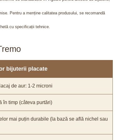
admise. Pentru a menține calitatea produsului, se recomandă
chetă cu specificații tehnice.
aTremo
r bijuterii placate
acaj de aur: 1-2 microni
ă în timp (câteva purtări)
elor mai puțin durabile (la bază se află nichel sau