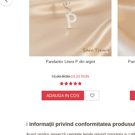
Pandantiv Litera P din argint
Pand
72,00 RON
24,20 RON
ADAUGA IN COS
ℹ️
Informații privind conformitatea produsul
Acest produs respectă cerințele legale privind siguranța și cal