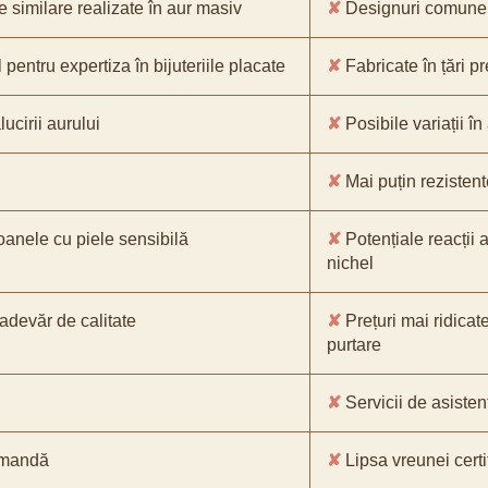
e similare realizate în aur masiv
✘
Designuri comune, 
pentru expertiza în bijuteriile placate
✘
Fabricate în țări p
ucirii aurului
✘
Posibile variații în
✘
Mai puțin rezistente
oanele cu piele sensibilă
✘
Potențiale reacții a
nichel
-adevăr de calitate
✘
Prețuri mai ridicat
purtare
✘
Servicii de asistenț
comandă
✘
Lipsa vreunei certif