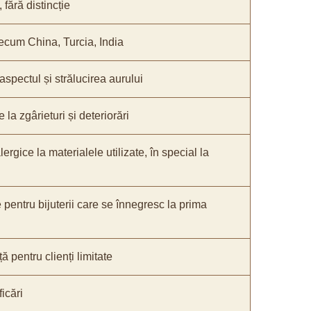
fără distincție
recum China, Turcia, India
 aspectul și strălucirea aurului
 la zgârieturi și deteriorări
lergice la materialele utilizate, în special la
e pentru bijuterii care se înnegresc la prima
ă pentru clienți limitate
icări