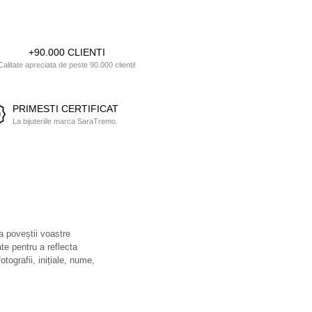
+90.000 CLIENTI
Calitate apreciata de peste 90.000 clienti!
PRIMESTI CERTIFICAT
La bijuteriile marca SaraTremo.
 a poveștii voastre
ate pentru a reflecta
otografii, inițiale, nume,