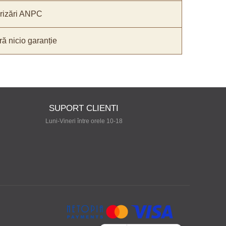
orizări ANPC
ă nicio garanție
SUPORT CLIENTI
Luni-Vineri între orele 10-18