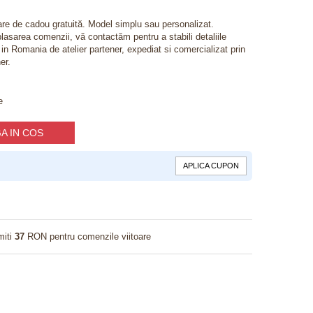
lare de cadou gratuită. Model simplu sau personalizat.
lasarea comenzii, vă contactăm pentru a stabili detaliile
t in Romania de atelier partener, expediat si comercializat prin
er.
e
A IN COS
APLICA CUPON
miti
37
RON pentru comenzile viitoare