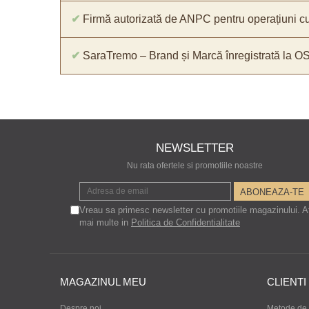
✔
Firmă autorizată de ANPC pentru operațiuni cu
✔
SaraTremo – Brand și Marcă înregistrată la O
NEWSLETTER
Nu rata ofertele si promotiile noastre
Vreau sa primesc newsletter cu promotiile magazinului. A
mai multe in
Politica de Confidentialitate
MAGAZINUL MEU
CLIENTI
Despre noi
Metode de 