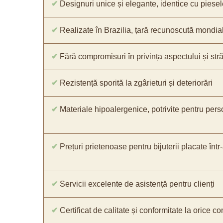
✔
Designuri unice și elegante, identice cu piesel
✔
Realizate în Brazilia, țară recunoscută mondial 
✔
Fără compromisuri în privința aspectului și străl
✔
Rezistență sporită la zgârieturi și deteriorări
✔
Materiale hipoalergenice, potrivite pentru pers
✔
Prețuri prietenoase pentru bijuterii placate într
✔
Servicii excelente de asistență pentru clienți
✔
Certificat de calitate și conformitate la orice 