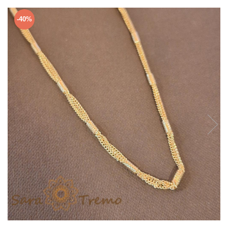
Verighete
Bijuterii pentru barbati
-40%
Inele
Lanturi
Bratari
Talismane
Verighete
Bijuterii din argint placate cu aur
24K