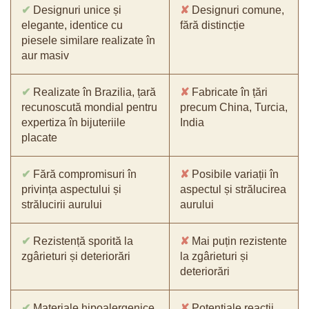
✔
Designuri unice și
✘
Designuri comune,
elegante, identice cu
fără distincție
piesele similare realizate în
aur masiv
✔
Realizate în Brazilia, țară
✘
Fabricate în țări
recunoscută mondial pentru
precum China, Turcia,
expertiza în bijuteriile
India
placate
✔
Fără compromisuri în
✘
Posibile variații în
privința aspectului și
aspectul și strălucirea
strălucirii aurului
aurului
✔
Rezistență sporită la
✘
Mai puțin rezistente
zgârieturi și deteriorări
la zgârieturi și
deteriorări
✔
Materiale hipoalergenice,
✘
Potențiale reacții