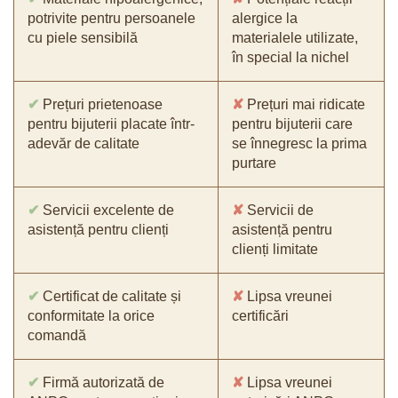
potrivite pentru persoanele
alergice la
cu piele sensibilă
materialele utilizate,
în special la nichel
✔
Prețuri prietenoase
✘
Prețuri mai ridicate
pentru bijuterii placate într-
pentru bijuterii care
adevăr de calitate
se înnegresc la prima
purtare
✔
Servicii excelente de
✘
Servicii de
asistență pentru clienți
asistență pentru
clienți limitate
✔
Certificat de calitate și
✘
Lipsa vreunei
conformitate la orice
certificări
comandă
✔
Firmă autorizată de
✘
Lipsa vreunei