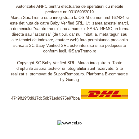
Autorizatie ANPC pentru efectuarea de operatiuni cu metale
pretioase nr. 0010690/2019
Marca SaraTremo este inregistrata la OSIM cu numarul 162424 si
este detinuta de catre Baby Verified SRL. Utilizarea acestei marci,
a domeniului "saratremo.ro" sau a numelui SARATREMO, in forma
directa sau "ascunsa" (de tipul, dar nu limitat la, meta taguri sau
alte tehnici de indexare, cautare web) fara permisiunea prealabila
scrisa a SC Baby Verified SRL este interzisa si se pedepseste
conform legii. ©SaraTremo.ro
Copyright SC Baby Verified SRL. Marca inregistrata. Toate
drepturile asupra textelor si fotografiilor sunt rezervate. Site
realizat si promovat de SuportRemote.ro.
Platforma E-commerce
by Gomag
4749819f0d917dc5db71edd975e97bba
Livrare oriunde in Europa in 2 zile prin DHL Express