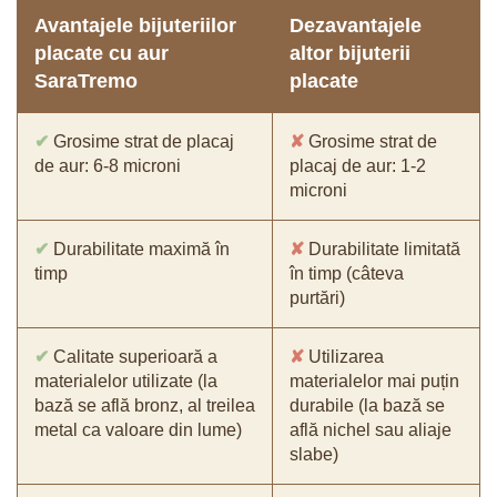
Avantajele bijuteriilor
Dezavantajele
placate cu aur
altor bijuterii
SaraTremo
placate
✔
Grosime strat de placaj
✘
Grosime strat de
de aur: 6-8 microni
placaj de aur: 1-2
microni
✔
Durabilitate maximă în
✘
Durabilitate limitată
timp
în timp (câteva
purtări)
✔
Calitate superioară a
✘
Utilizarea
materialelor utilizate (la
materialelor mai puțin
bază se află bronz, al treilea
durabile (la bază se
metal ca valoare din lume)
află nichel sau aliaje
slabe)