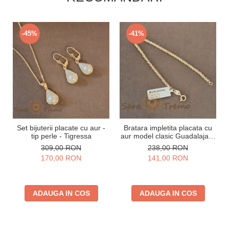
-45%
-41%
Set bijuterii placate cu aur -
Bratara impletita placata cu
tip perle - Tigressa
aur model clasic Guadalajara
- 19 cm
309,00 RON
238,00 RON
170,00 RON
141,00 RON
ADAUGA IN COS
ADAUGA IN COS