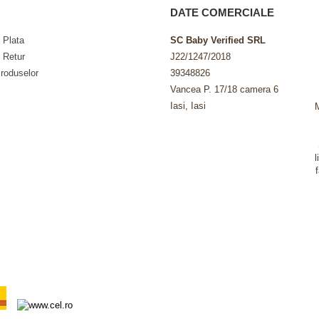
DATE COMERCIALE
 Plata
SC Baby Verified SRL
e Retur
J22/1247/2018
roduselor
39348826
Vancea P. 17/18 camera 6
Iasi, Iasi
l