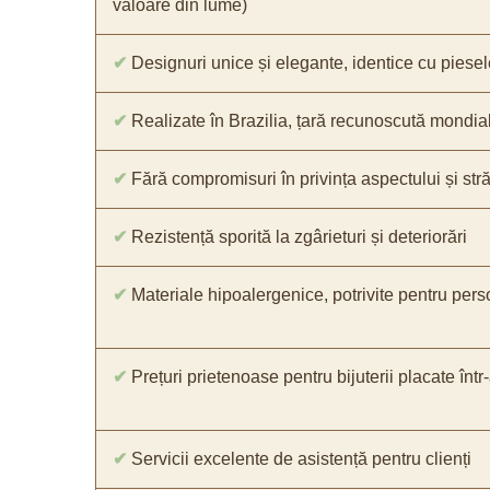
valoare din lume)
✔
Designuri unice și elegante, identice cu piesel
✔
Realizate în Brazilia, țară recunoscută mondial 
✔
Fără compromisuri în privința aspectului și străl
✔
Rezistență sporită la zgârieturi și deteriorări
✔
Materiale hipoalergenice, potrivite pentru pers
✔
Prețuri prietenoase pentru bijuterii placate într
✔
Servicii excelente de asistență pentru clienți