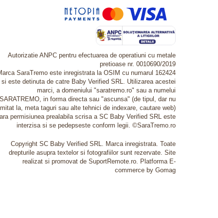
Autorizatie ANPC pentru efectuarea de operatiuni cu metale
pretioase nr. 0010690/2019
Marca SaraTremo este inregistrata la OSIM cu numarul 162424
si este detinuta de catre Baby Verified SRL. Utilizarea acestei
marci, a domeniului "saratremo.ro" sau a numelui
SARATREMO, in forma directa sau "ascunsa" (de tipul, dar nu
imitat la, meta taguri sau alte tehnici de indexare, cautare web)
fara permisiunea prealabila scrisa a SC Baby Verified SRL este
interzisa si se pedepseste conform legii. ©SaraTremo.ro
Copyright SC Baby Verified SRL. Marca inregistrata. Toate
drepturile asupra textelor si fotografiilor sunt rezervate. Site
realizat si promovat de SuportRemote.ro.
Platforma E-
commerce by Gomag