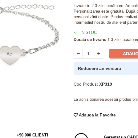
Livrare în 2-3 zile lucrătoare. Amba
Personalizarea este gratuită. După p
personalizării dorite. Produs realiza
intermediul nostru de atelierul parten
IN STOC
Durata de livrare:
1-3 zile lucratoar
ADAUG
Reducere aniversara
Cod Produs:
XP319
La achizitionarea acestui produs pri
Adauga la Favorite
+90.000 CLIENTI
Garantat un CAD