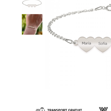
Verighete
Bijuterii pentru barbati
Inele
Lanturi
Bratari
Talismane
Verighete
Bijuterii din argint placate cu aur
24K
Distribuie
pe
Facebook
TRANSPORT GRATUIT