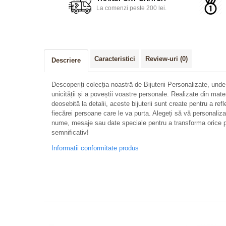
La comenzi peste 200 lei.
Caracteristici
Review-uri
(0)
Descriere
Descoperiți colecția noastră de Bijuterii Personalizate, unde
unicității și a poveștii voastre personale. Realizate din mate
deosebită la detalii, aceste bijuterii sunt create pentru a refl
fiecărei persoane care le va purta. Alegeți să vă personalizați 
nume, mesaje sau date speciale pentru a transforma orice p
semnificativ!
Informatii conformitate produs