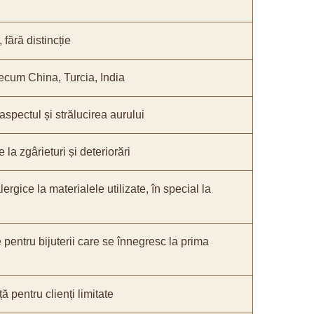
fără distincție
recum China, Turcia, India
 aspectul și strălucirea aurului
 la zgârieturi și deteriorări
lergice la materialele utilizate, în special la
e pentru bijuterii care se înnegresc la prima
ă pentru clienți limitate