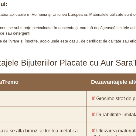
ui:
itatea aplicabile în România și Uniunea Europeană. Materialele utilizate sunt c
nu conține substanțe periculoase în concentrații care să depășească limitele 
ce sau detergenți.
 de livrare și însoțite, acolo unde este cazul, de certificat de calitate sau eti
ajele Bijuteriilor Placate cu Aur Sar
araTremo
Dezavantajele alto
✘
Grosime strat de pl
✘
Durabilitate limitat
bază se află bronz, al treilea metal ca
✘
Utilizarea material