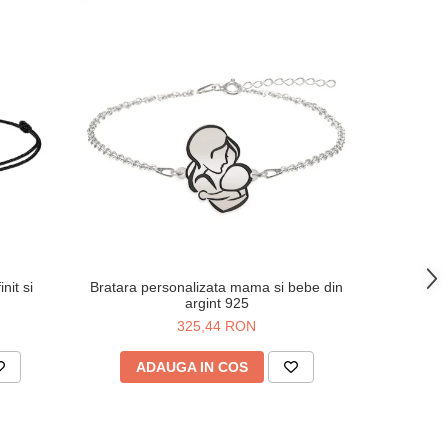
nit si
Bratara personalizata mama si bebe din
Bratara M
argint 925
325,44 RON
ADAUGA IN COS
AD