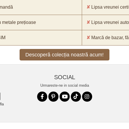
comandă
✘
Lipsa vreunei certif
 metale prețioase
✘
Lipsa vreunei aut
SIM
✘
Marcă de bazar, făr
Descoperă colecția noastră acum!
SOCIAL
Urmareste-ne in social media
fla