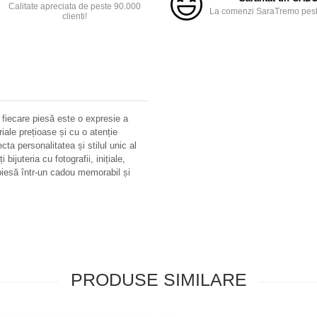
Calitate apreciata de peste 90.000
La comenzi SaraTremo peste
clienti!
 fiecare piesă este o expresie a
riale prețioase și cu o atenție
ecta personalitatea și stilul unic al
bijuteria cu fotografii, inițiale,
iesă într-un cadou memorabil și
PRODUSE SIMILARE