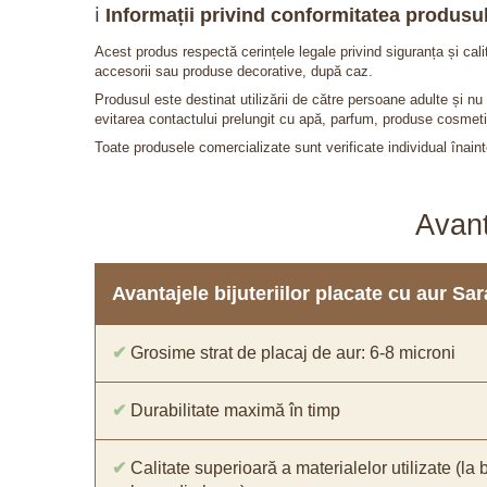
ℹ️
Informații privind conformitatea produsul
Acest produs respectă cerințele legale privind siguranța și cal
accesorii sau produse decorative, după caz.
Produsul este destinat utilizării de către persoane adulte și 
evitarea contactului prelungit cu apă, parfum, produse cosmeti
Toate produsele comercializate sunt verificate individual înainte
Avant
Avantajele bijuteriilor placate cu aur S
✔
Grosime strat de placaj de aur: 6-8 microni
✔
Durabilitate maximă în timp
✔
Calitate superioară a materialelor utilizate (la 