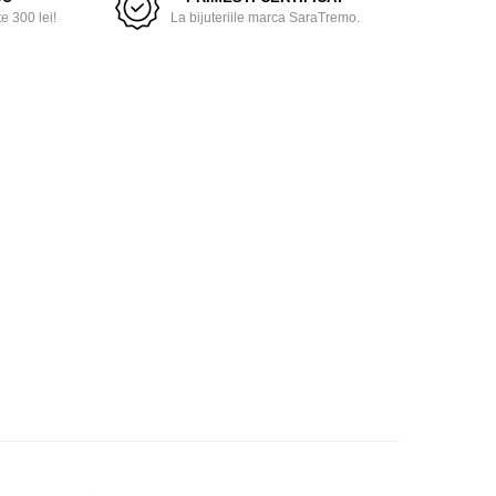
 300 lei!
La bijuteriile marca SaraTremo.