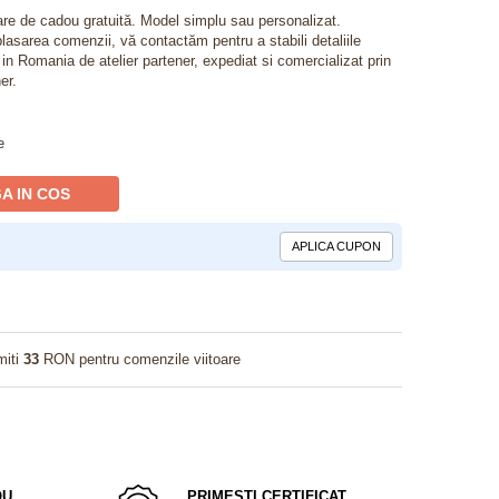
lare de cadou gratuită. Model simplu sau personalizat.
lasarea comenzii, vă contactăm pentru a stabili detaliile
t in Romania de atelier partener, expediat si comercializat prin
er.
e
A IN COS
APLICA CUPON
miti
33
RON pentru comenzile viitoare
OU
PRIMESTI CERTIFICAT