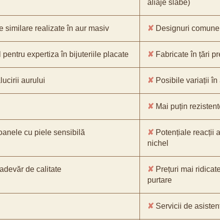
aliaje slabe)
e similare realizate în aur masiv
✘
Designuri comune, 
pentru expertiza în bijuteriile placate
✘
Fabricate în țări p
ucirii aurului
✘
Posibile variații în
✘
Mai puțin rezistente
oanele cu piele sensibilă
✘
Potențiale reacții a
nichel
-adevăr de calitate
✘
Prețuri mai ridicat
purtare
✘
Servicii de asistenț