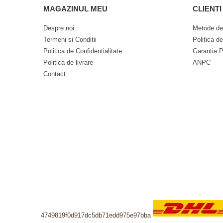
MAGAZINUL MEU
CLIENTI
Despre noi
Metode de
Termeni si Conditii
Politica d
Politica de Confidentialitate
Garantia P
Politica de livrare
ANPC
Contact
4749819f0d917dc5db71edd975e97bba