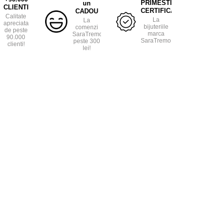
PRIMESTI
un
CLIENTI
CERTIFICAT
CADOU
Calitate
La
La
apreciata
bijuteriile
comenzi
de peste
marca
SaraTremo
90.000
SaraTremo.
peste 300
clienti!
lei!