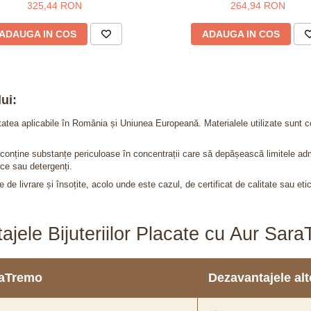
325,44 RON
264,94 RON
ADAUGA IN COS
ADAUGA IN COS
ui:
itatea aplicabile în România și Uniunea Europeană. Materialele utilizate sunt c
nu conține substanțe periculoase în concentrații care să depășească limitele 
ce sau detergenți.
 de livrare și însoțite, acolo unde este cazul, de certificat de calitate sau eti
ajele Bijuteriilor Placate cu Aur Sar
araTremo
Dezavantajele alto