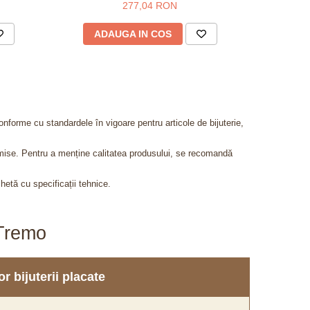
277,04 RON
ADAUGA IN COS
AD
onforme cu standardele în vigoare pentru articole de bijuterie,
admise. Pentru a menține calitatea produsului, se recomandă
chetă cu specificații tehnice.
aTremo
r bijuterii placate