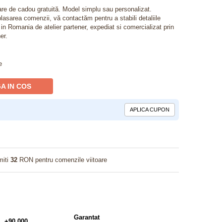
lare de cadou gratuită. Model simplu sau personalizat.
lasarea comenzii, vă contactăm pentru a stabili detaliile
t in Romania de atelier partener, expediat si comercializat prin
er.
e
A IN COS
APLICA CUPON
miti
32
RON pentru comenzile viitoare
Garantat
+90.000