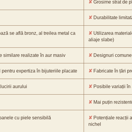
✘
Grosime strat de pl
✘
Durabilitate limitat
bază se află bronz, al treilea metal ca
✘
Utilizarea material
aliaje slabe)
e similare realizate în aur masiv
✘
Designuri comune, 
pentru expertiza în bijuteriile placate
✘
Fabricate în țări p
ucirii aurului
✘
Posibile variații în
✘
Mai puțin rezistente
oanele cu piele sensibilă
✘
Potențiale reacții a
nichel