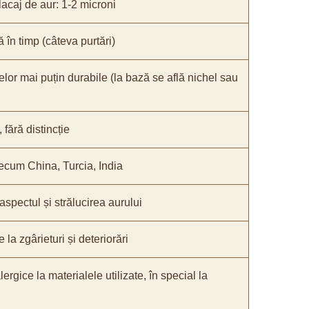
acaj de aur: 1-2 microni
ă în timp (câteva purtări)
elor mai puțin durabile (la bază se află nichel sau
fără distincție
recum China, Turcia, India
 aspectul și strălucirea aurului
 la zgârieturi și deteriorări
lergice la materialele utilizate, în special la