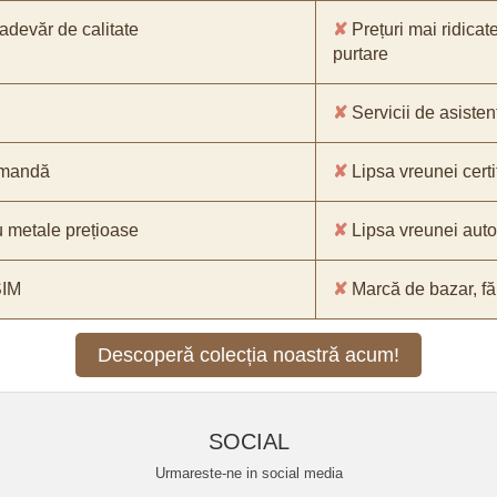
-adevăr de calitate
✘
Prețuri mai ridicat
purtare
✘
Servicii de asistenț
comandă
✘
Lipsa vreunei certif
 metale prețioase
✘
Lipsa vreunei aut
SIM
✘
Marcă de bazar, făr
Descoperă colecția noastră acum!
SOCIAL
Urmareste-ne in social media