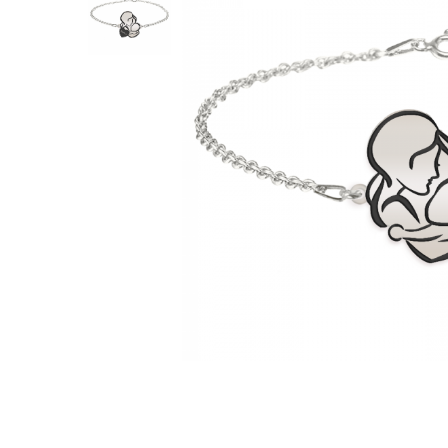
Verighete
Bijuterii pentru barbati
Inele
Lanturi
Bratari
Talismane
Verighete
Bijuterii din argint placate cu aur
24K
Distribuie
pe
Facebook