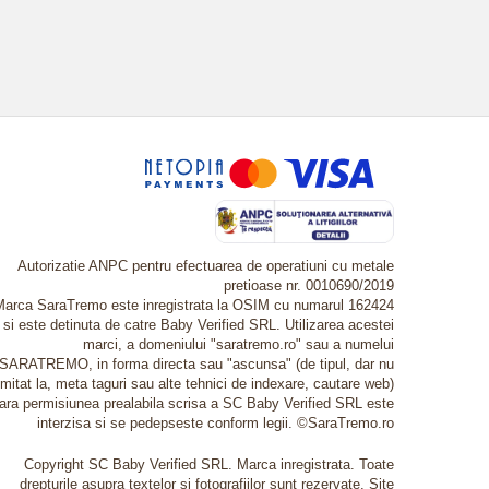
Autorizatie ANPC pentru efectuarea de operatiuni cu metale
pretioase nr. 0010690/2019
Marca SaraTremo este inregistrata la OSIM cu numarul 162424
si este detinuta de catre Baby Verified SRL. Utilizarea acestei
marci, a domeniului "saratremo.ro" sau a numelui
SARATREMO, in forma directa sau "ascunsa" (de tipul, dar nu
imitat la, meta taguri sau alte tehnici de indexare, cautare web)
fara permisiunea prealabila scrisa a SC Baby Verified SRL este
interzisa si se pedepseste conform legii. ©SaraTremo.ro
Copyright SC Baby Verified SRL. Marca inregistrata. Toate
drepturile asupra textelor si fotografiilor sunt rezervate. Site