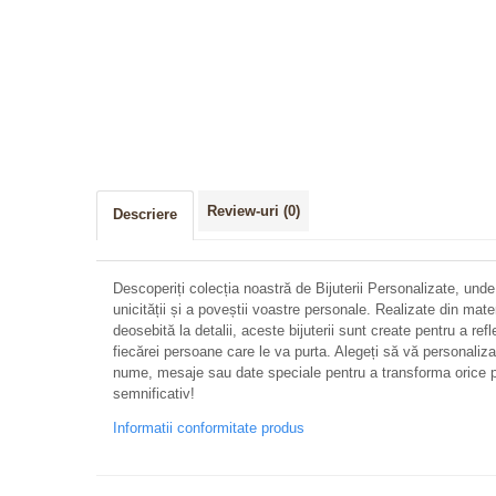
Review-uri
(0)
Descriere
Descoperiți colecția noastră de Bijuterii Personalizate, unde
unicității și a poveștii voastre personale. Realizate din mate
deosebită la detalii, aceste bijuterii sunt create pentru a refl
fiecărei persoane care le va purta. Alegeți să vă personalizați 
nume, mesaje sau date speciale pentru a transforma orice p
semnificativ!
Informatii conformitate produs