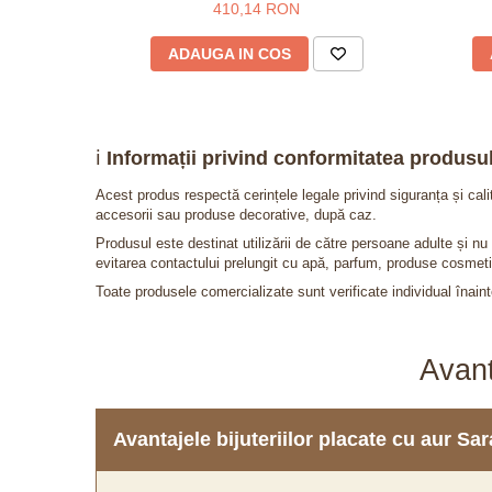
410,14 RON
ADAUGA IN COS
ℹ️
Informații privind conformitatea produsul
Acest produs respectă cerințele legale privind siguranța și cal
accesorii sau produse decorative, după caz.
Produsul este destinat utilizării de către persoane adulte și 
evitarea contactului prelungit cu apă, parfum, produse cosmeti
Toate produsele comercializate sunt verificate individual înainte
Avant
Avantajele bijuteriilor placate cu aur S