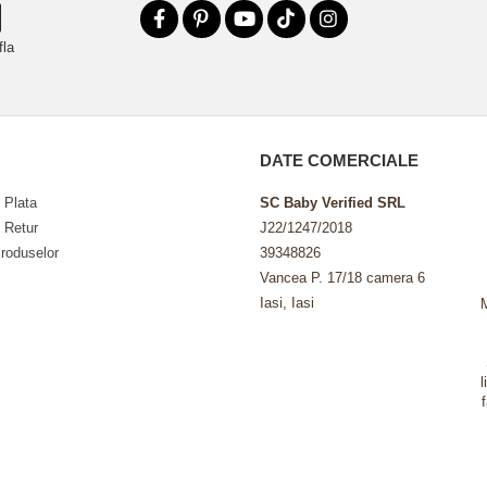
fla
DATE COMERCIALE
 Plata
SC Baby Verified SRL
e Retur
J22/1247/2018
roduselor
39348826
Vancea P. 17/18 camera 6
Iasi, Iasi
l