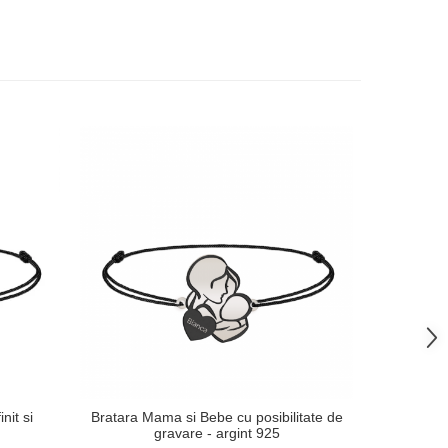
nit si
Bratara Mama si Bebe cu posibilitate de
Bratara m
gravare - argint 925
o