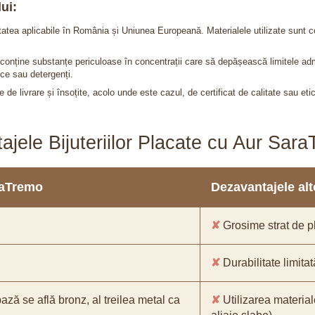
ui:
itatea aplicabile în România și Uniunea Europeană. Materialele utilizate sunt c
nu conține substanțe periculoase în concentrații care să depășească limitele 
ce sau detergenți.
 de livrare și însoțite, acolo unde este cazul, de certificat de calitate sau eti
ajele Bijuteriilor Placate cu Aur Sar
araTremo
Dezavantajele alto
✘
Grosime strat de pl
✘
Durabilitate limitat
bază se află bronz, al treilea metal ca
✘
Utilizarea material