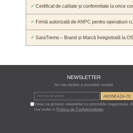
✔
Certificat de calitate și conformitate la orice 
✔
Firmă autorizată de ANPC pentru operațiuni cu
✔
SaraTremo – Brand și Marcă înregistrată la O
NEWSLETTER
Nu rata ofertele si promotiile noastre
Vreau sa primesc newsletter cu promotiile magazinului. A
mai multe in
Politica de Confidentialitate