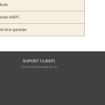
icări
orizări ANPC
ă nicio garanție
SUPORT CLIENTI
Luni-Vineri între orele 10-18