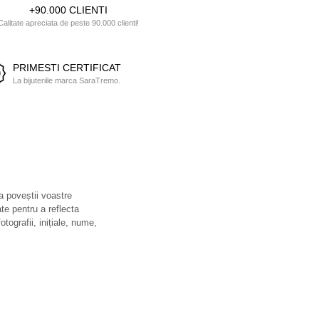
+90.000 CLIENTI
Calitate apreciata de peste 90.000 clienti!
PRIMESTI CERTIFICAT
La bijuteriile marca SaraTremo.
 a poveștii voastre
ate pentru a reflecta
otografii, inițiale, nume,