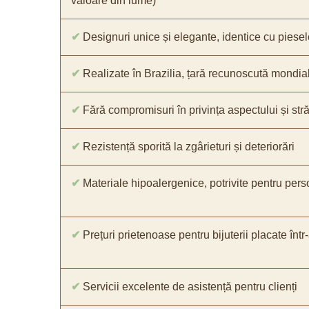
valoare din lume)
✔
Designuri unice și elegante, identice cu piesel
✔
Realizate în Brazilia, țară recunoscută mondial 
✔
Fără compromisuri în privința aspectului și străl
✔
Rezistență sporită la zgârieturi și deteriorări
✔
Materiale hipoalergenice, potrivite pentru pers
✔
Prețuri prietenoase pentru bijuterii placate într
✔
Servicii excelente de asistență pentru clienți