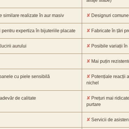
aliaje slabe)
e similare realizate în aur masiv
✘
Designuri comune, 
pentru expertiza în bijuteriile placate
✘
Fabricate în țări p
ucirii aurului
✘
Posibile variații în
✘
Mai puțin rezistente
oanele cu piele sensibilă
✘
Potențiale reacții a
nichel
-adevăr de calitate
✘
Prețuri mai ridicat
purtare
✘
Servicii de asistenț