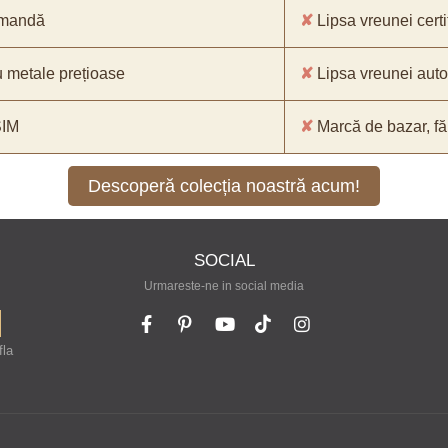
comandă
✘
Lipsa vreunei certif
 metale prețioase
✘
Lipsa vreunei aut
SIM
✘
Marcă de bazar, făr
Descoperă colecția noastră acum!
SOCIAL
Urmareste-ne in social media
fla