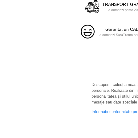
TRANSPORT GRA
La comenzi peste 200
Garantat un C
La comenzi SaraTremo pest
Descoperiți colecția noastr
personale. Realizate din ma
personalitatea și stilul uni
mesaje sau date speciale 
Informatii conformitate pr