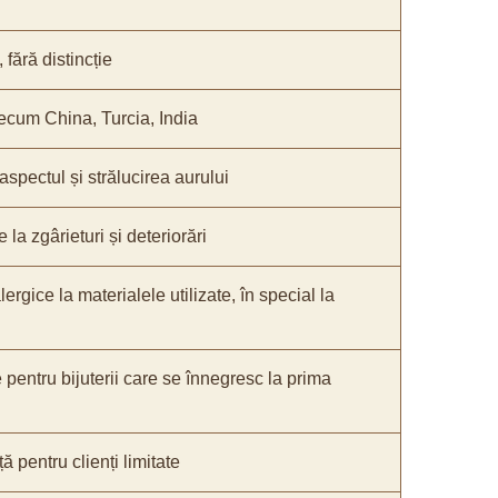
fără distincție
recum China, Turcia, India
 aspectul și strălucirea aurului
 la zgârieturi și deteriorări
lergice la materialele utilizate, în special la
e pentru bijuterii care se înnegresc la prima
ă pentru clienți limitate