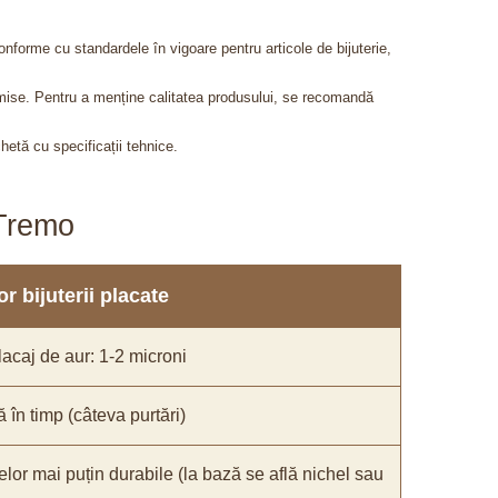
onforme cu standardele în vigoare pentru articole de bijuterie,
admise. Pentru a menține calitatea produsului, se recomandă
chetă cu specificații tehnice.
aTremo
r bijuterii placate
acaj de aur: 1-2 microni
ă în timp (câteva purtări)
elor mai puțin durabile (la bază se află nichel sau