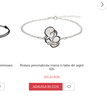
 inimioara
Bratara personalizata mama si bebe din argint
Bratara M
925
325,44 RON
ADAUGA IN COS
AD