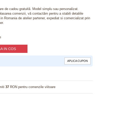
lare de cadou gratuită. Model simplu sau personalizat.
lasarea comenzii, vă contactăm pentru a stabili detaliile
t in Romania de atelier partener, expediat si comercializat prin
er.
e
A IN COS
APLICA CUPON
miti
37
RON pentru comenzile viitoare