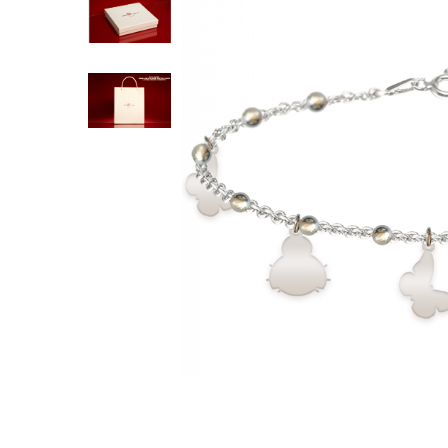
Inele
Lanturi
Bratari
Talismane
Verighete
Bijuterii din argint placate cu aur 24K
Distribuie
pe
Facebook