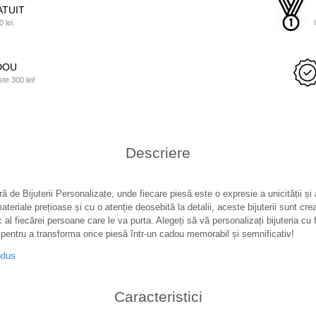
TUIT
 lei.
ADOU
e 300 lei!
Descriere
ă de Bijuterii Personalizate, unde fiecare piesă este o expresie a unicității și
teriale prețioase și cu o atenție deosebită la detalii, aceste bijuterii sunt cre
c al fiecărei persoane care le va purta. Alegeți să vă personalizați bijuteria cu f
pentru a transforma orice piesă într-un cadou memorabil și semnificativ!
odus
Caracteristici