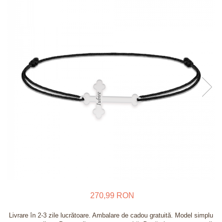
Verighete
Bijuterii pentru barbati
Inele
Lanturi
Bratari
Talismane
Verighete
Bijuterii din argint placate cu aur
24K
270,99 RON
Livrare în 2-3 zile lucrătoare. Ambalare de cadou gratuită. Model simplu