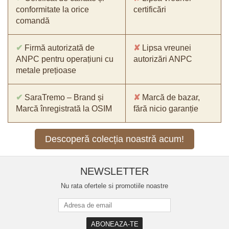
conformitate la orice
certificări
comandă
✔
Firmă autorizată de
✘
Lipsa vreunei
ANPC pentru operațiuni cu
autorizări ANPC
metale prețioase
✔
SaraTremo – Brand și
✘
Marcă de bazar,
Marcă înregistrată la OSIM
fără nicio garanție
Descoperă colecția noastră acum!
NEWSLETTER
Nu rata ofertele si promotiile noastre