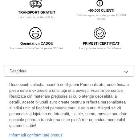
+90.000 CLIENTI
TRANSPORT GRATUIT
Calitate apreciata de peste 90.000
La comenzi peste 200 lei.
clienti!
Garantat un CADOU
PRIMESTI CERTIFICAT
La comenzi SaraTremo peste 300 lei!
La bijuteriile marca SaraTremo.
Descriere
Descoperiți colecția noastră de Bijuterii Personalizate, unde fiecare
piesă este o expresie a unicității și a poveștii voastre personale.
Realizate din materiale prețioase și cu o atenție deosebită la
detalii, aceste bijuterii sunt create pentru a reflecta personalitatea
și stilul unic al fiecărei persoane care le va purta. Alegeți să vă
personalizați bijuteria cu fotografii, inițiale, nume, mesaje sau date
speciale pentru a transforma orice piesă într-un cadou memorabil
și semnificativ!
Informatii conformitate produs