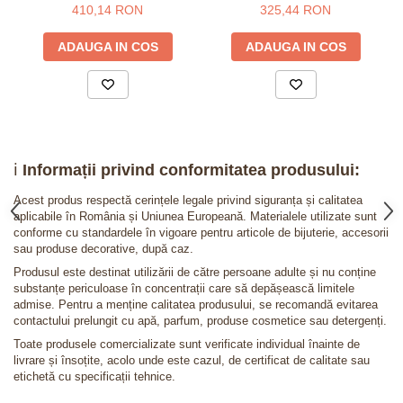
personalizata cu text
410,14 RON
325,44 RON
ADAUGA IN COS
ADAUGA IN COS
ℹ️
Informații privind conformitatea produsului:
Acest produs respectă cerințele legale privind siguranța și calitatea
aplicabile în România și Uniunea Europeană. Materialele utilizate sunt
conforme cu standardele în vigoare pentru articole de bijuterie, accesorii
sau produse decorative, după caz.
Produsul este destinat utilizării de către persoane adulte și nu conține
substanțe periculoase în concentrații care să depășească limitele
admise. Pentru a menține calitatea produsului, se recomandă evitarea
contactului prelungit cu apă, parfum, produse cosmetice sau detergenți.
Toate produsele comercializate sunt verificate individual înainte de
livrare și însoțite, acolo unde este cazul, de certificat de calitate sau
etichetă cu specificații tehnice.