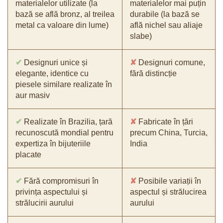
materialelor utilizate (la
materialelor mai puțin
bază se află bronz, al treilea
durabile (la bază se
metal ca valoare din lume)
află nichel sau aliaje
slabe)
✔
Designuri unice și
✘
Designuri comune,
elegante, identice cu
fără distincție
piesele similare realizate în
aur masiv
✔
Realizate în Brazilia, țară
✘
Fabricate în țări
recunoscută mondial pentru
precum China, Turcia,
expertiza în bijuteriile
India
placate
✔
Fără compromisuri în
✘
Posibile variații în
privința aspectului și
aspectul și strălucirea
strălucirii aurului
aurului