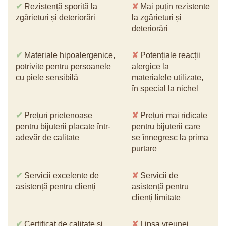
✔
Rezistență sporită la
✘
Mai puțin rezistente
zgârieturi și deteriorări
la zgârieturi și
deteriorări
✔
Materiale hipoalergenice,
✘
Potențiale reacții
potrivite pentru persoanele
alergice la
cu piele sensibilă
materialele utilizate,
în special la nichel
✔
Prețuri prietenoase
✘
Prețuri mai ridicate
pentru bijuterii placate într-
pentru bijuterii care
adevăr de calitate
se înnegresc la prima
purtare
✔
Servicii excelente de
✘
Servicii de
asistență pentru clienți
asistență pentru
clienți limitate
✔
Certificat de calitate și
✘
Lipsa vreunei