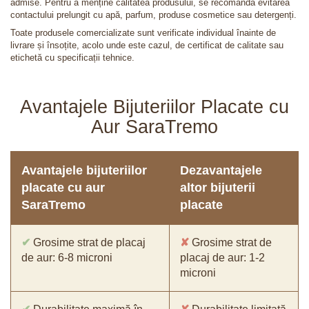
admise. Pentru a menține calitatea produsului, se recomandă evitarea
contactului prelungit cu apă, parfum, produse cosmetice sau detergenți.
Toate produsele comercializate sunt verificate individual înainte de
livrare și însoțite, acolo unde este cazul, de certificat de calitate sau
etichetă cu specificații tehnice.
Avantajele Bijuteriilor Placate cu
Aur SaraTremo
Avantajele bijuteriilor
Dezavantajele
placate cu aur
altor bijuterii
SaraTremo
placate
✔
Grosime strat de placaj
✘
Grosime strat de
de aur: 6-8 microni
placaj de aur: 1-2
microni