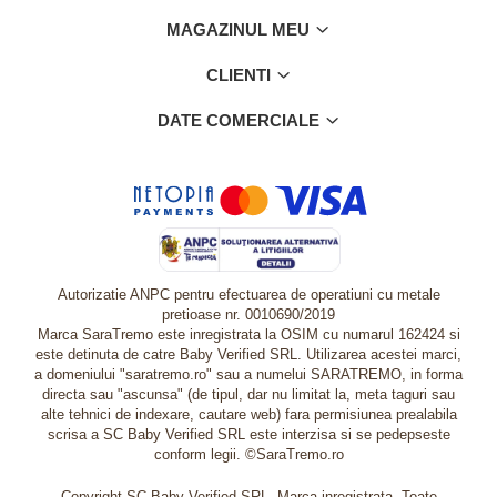
MAGAZINUL MEU
CLIENTI
DATE COMERCIALE
Autorizatie ANPC pentru efectuarea de operatiuni cu metale
pretioase nr. 0010690/2019
Marca SaraTremo este inregistrata la OSIM cu numarul 162424 si
este detinuta de catre Baby Verified SRL. Utilizarea acestei marci,
a domeniului "saratremo.ro" sau a numelui SARATREMO, in forma
directa sau "ascunsa" (de tipul, dar nu limitat la, meta taguri sau
alte tehnici de indexare, cautare web) fara permisiunea prealabila
scrisa a SC Baby Verified SRL este interzisa si se pedepseste
conform legii. ©SaraTremo.ro
Copyright SC Baby Verified SRL. Marca inregistrata. Toate