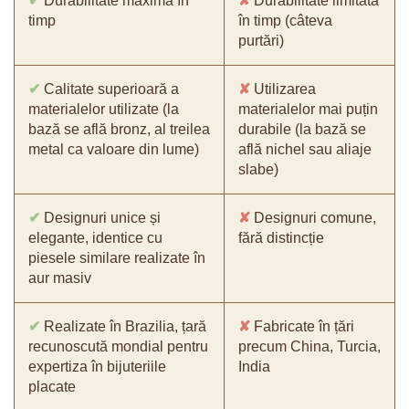
✔
Durabilitate maximă în
✘
Durabilitate limitată
timp
în timp (câteva
purtări)
✔
Calitate superioară a
✘
Utilizarea
materialelor utilizate (la
materialelor mai puțin
bază se află bronz, al treilea
durabile (la bază se
metal ca valoare din lume)
află nichel sau aliaje
slabe)
✔
Designuri unice și
✘
Designuri comune,
elegante, identice cu
fără distincție
piesele similare realizate în
aur masiv
✔
Realizate în Brazilia, țară
✘
Fabricate în țări
recunoscută mondial pentru
precum China, Turcia,
expertiza în bijuteriile
India
placate