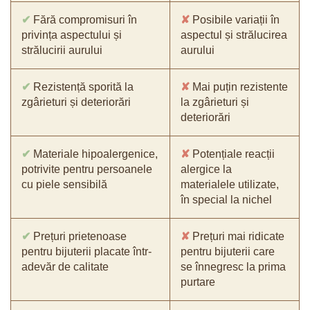
✔
Fără compromisuri în
✘
Posibile variații în
privința aspectului și
aspectul și strălucirea
strălucirii aurului
aurului
✔
Rezistență sporită la
✘
Mai puțin rezistente
zgârieturi și deteriorări
la zgârieturi și
deteriorări
✔
Materiale hipoalergenice,
✘
Potențiale reacții
potrivite pentru persoanele
alergice la
cu piele sensibilă
materialele utilizate,
în special la nichel
✔
Prețuri prietenoase
✘
Prețuri mai ridicate
pentru bijuterii placate într-
pentru bijuterii care
adevăr de calitate
se înnegresc la prima
purtare