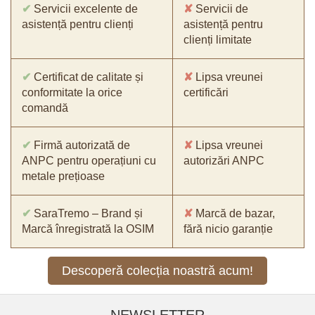
✔
Servicii excelente de
✘
Servicii de
asistență pentru clienți
asistență pentru
clienți limitate
✔
Certificat de calitate și
✘
Lipsa vreunei
conformitate la orice
certificări
comandă
✔
Firmă autorizată de
✘
Lipsa vreunei
ANPC pentru operațiuni cu
autorizări ANPC
metale prețioase
✔
SaraTremo – Brand și
✘
Marcă de bazar,
Marcă înregistrată la OSIM
fără nicio garanție
Descoperă colecția noastră acum!