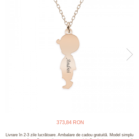
Verighete
Bijuterii pentru barbati
Inele
Lanturi
Bratari
Talismane
Verighete
Bijuterii din argint placate cu aur
24K
373,84 RON
Livrare în 2-3 zile lucrătoare. Ambalare de cadou gratuită. Model simplu