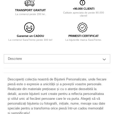
+90.000 CLIENTI
TRANSPORT GRATUIT
Calitate apreciata de peste 90.000
La comenzi peste 200 lei.
clienti!
Garantat un CADOU
PRIMESTI CERTIFICAT
La comenzi SaraTremo peste 300 lei!
La bijuteriile marca SaraTremo.
Descriere
Descoperiți colecția noastră de Bijuterii Personalizate, unde fiecare
piesă este o expresie a unicității și a poveștii voastre personale.
Realizate din materiale prețioase și cu o atenție deosebită la
detalii, aceste bijuterii sunt create pentru a reflecta personalitatea
și stilul unic al fiecărei persoane care le va purta. Alegeți să vă
personalizați bijuteria cu fotografii, inițiale, nume, mesaje sau date
speciale pentru a transforma orice piesă într-un cadou memorabil
și semnificativ!