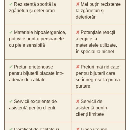
✔
Rezistență sporită la
✘
Mai puțin rezistente
zgârieturi și deteriorări
la zgârieturi și
deteriorări
✔
Materiale hipoalergenice,
✘
Potențiale reacții
potrivite pentru persoanele
alergice la
cu piele sensibilă
materialele utilizate,
în special la nichel
✔
Prețuri prietenoase
✘
Prețuri mai ridicate
pentru bijuterii placate într-
pentru bijuterii care
adevăr de calitate
se înnegresc la prima
purtare
✔
Servicii excelente de
✘
Servicii de
asistență pentru clienți
asistență pentru
clienți limitate
✔
Certificat de calitate și
✘
Lipsa vreunei