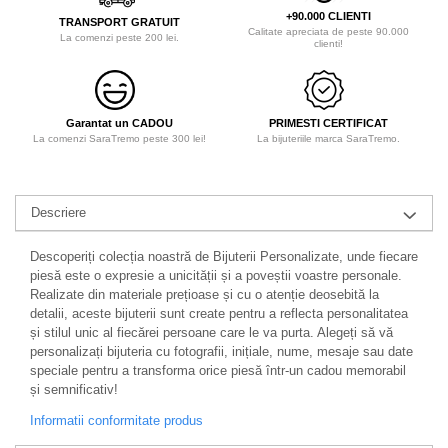
+90.000 CLIENTI
TRANSPORT GRATUIT
Calitate apreciata de peste 90.000
La comenzi peste 200 lei.
clienti!
Garantat un CADOU
PRIMESTI CERTIFICAT
La comenzi SaraTremo peste 300 lei!
La bijuteriile marca SaraTremo.
Descriere
Descoperiți colecția noastră de Bijuterii Personalizate, unde fiecare
piesă este o expresie a unicității și a poveștii voastre personale.
Realizate din materiale prețioase și cu o atenție deosebită la
detalii, aceste bijuterii sunt create pentru a reflecta personalitatea
și stilul unic al fiecărei persoane care le va purta. Alegeți să vă
personalizați bijuteria cu fotografii, inițiale, nume, mesaje sau date
speciale pentru a transforma orice piesă într-un cadou memorabil
și semnificativ!
Informatii conformitate produs