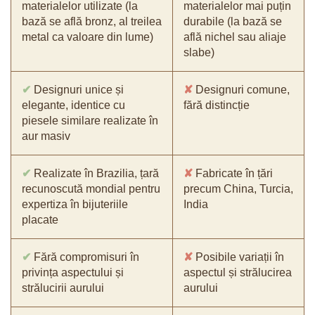
materialelor utilizate (la
materialelor mai puțin
bază se află bronz, al treilea
durabile (la bază se
metal ca valoare din lume)
află nichel sau aliaje
slabe)
✔
Designuri unice și
✘
Designuri comune,
elegante, identice cu
fără distincție
piesele similare realizate în
aur masiv
✔
Realizate în Brazilia, țară
✘
Fabricate în țări
recunoscută mondial pentru
precum China, Turcia,
expertiza în bijuteriile
India
placate
✔
Fără compromisuri în
✘
Posibile variații în
privința aspectului și
aspectul și strălucirea
strălucirii aurului
aurului