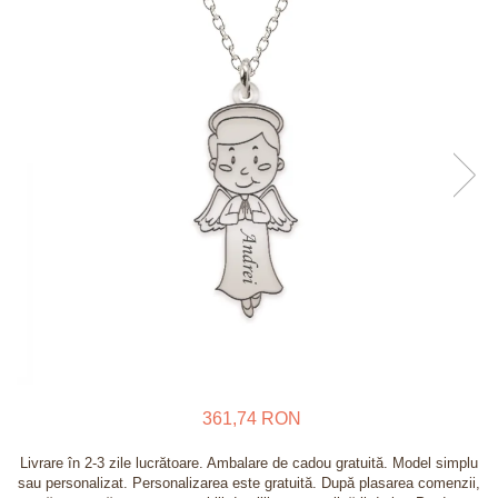
Verighete
Bijuterii pentru barbati
Inele
Lanturi
Bratari
Talismane
Verighete
Bijuterii din argint placate cu aur
24K
361,74 RON
Livrare în 2-3 zile lucrătoare. Ambalare de cadou gratuită. Model simplu
sau personalizat. Personalizarea este gratuită. După plasarea comenzii,