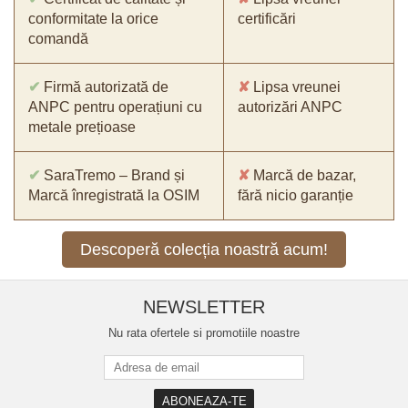
conformitate la orice
certificări
comandă
✔
Firmă autorizată de
✘
Lipsa vreunei
ANPC pentru operațiuni cu
autorizări ANPC
metale prețioase
✔
SaraTremo – Brand și
✘
Marcă de bazar,
Marcă înregistrată la OSIM
fără nicio garanție
Descoperă colecția noastră acum!
NEWSLETTER
Nu rata ofertele si promotiile noastre