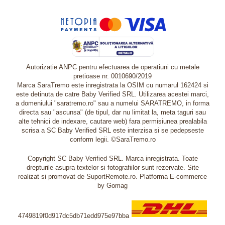
Autorizatie ANPC pentru efectuarea de operatiuni cu metale
pretioase nr. 0010690/2019
Marca SaraTremo este inregistrata la OSIM cu numarul 162424 si
este detinuta de catre Baby Verified SRL. Utilizarea acestei marci,
a domeniului "saratremo.ro" sau a numelui SARATREMO, in forma
directa sau "ascunsa" (de tipul, dar nu limitat la, meta taguri sau
alte tehnici de indexare, cautare web) fara permisiunea prealabila
scrisa a SC Baby Verified SRL este interzisa si se pedepseste
conform legii. ©SaraTremo.ro
Copyright SC Baby Verified SRL. Marca inregistrata. Toate
drepturile asupra textelor si fotografiilor sunt rezervate. Site
realizat si promovat de SuportRemote.ro.
Platforma E-commerce
by Gomag
4749819f0d917dc5db71edd975e97bba
Livrare oriunde in Europa in 2 zile prin DHL Express