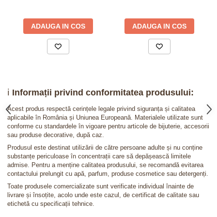
ADAUGA IN COS
ADAUGA IN COS
ℹ️
Informații privind conformitatea produsului:
Acest produs respectă cerințele legale privind siguranța și calitatea
aplicabile în România și Uniunea Europeană. Materialele utilizate sunt
conforme cu standardele în vigoare pentru articole de bijuterie, accesorii
sau produse decorative, după caz.
Produsul este destinat utilizării de către persoane adulte și nu conține
substanțe periculoase în concentrații care să depășească limitele
admise. Pentru a menține calitatea produsului, se recomandă evitarea
contactului prelungit cu apă, parfum, produse cosmetice sau detergenți.
Toate produsele comercializate sunt verificate individual înainte de
livrare și însoțite, acolo unde este cazul, de certificat de calitate sau
etichetă cu specificații tehnice.