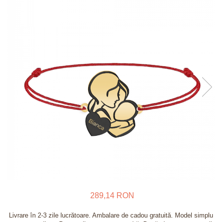
Verighete
Bijuterii pentru barbati
Inele
Lanturi
Bratari
Talismane
Verighete
Bijuterii din argint placate cu aur
24K
289,14 RON
Livrare în 2-3 zile lucrătoare. Ambalare de cadou gratuită. Model simplu