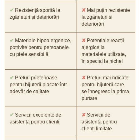
✔
Rezistență sporită la
✘
Mai puțin rezistente
zgârieturi și deteriorări
la zgârieturi și
deteriorări
✔
Materiale hipoalergenice,
✘
Potențiale reacții
potrivite pentru persoanele
alergice la
cu piele sensibilă
materialele utilizate,
în special la nichel
✔
Prețuri prietenoase
✘
Prețuri mai ridicate
pentru bijuterii placate într-
pentru bijuterii care
adevăr de calitate
se înnegresc la prima
purtare
✔
Servicii excelente de
✘
Servicii de
asistență pentru clienți
asistență pentru
clienți limitate