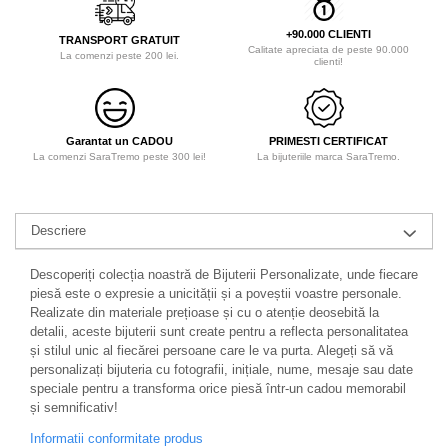
+90.000 CLIENTI
TRANSPORT GRATUIT
Calitate apreciata de peste 90.000
La comenzi peste 200 lei.
clienti!
Garantat un CADOU
PRIMESTI CERTIFICAT
La comenzi SaraTremo peste 300 lei!
La bijuteriile marca SaraTremo.
Descriere
Descoperiți colecția noastră de Bijuterii Personalizate, unde fiecare
piesă este o expresie a unicității și a poveștii voastre personale.
Realizate din materiale prețioase și cu o atenție deosebită la
detalii, aceste bijuterii sunt create pentru a reflecta personalitatea
și stilul unic al fiecărei persoane care le va purta. Alegeți să vă
personalizați bijuteria cu fotografii, inițiale, nume, mesaje sau date
speciale pentru a transforma orice piesă într-un cadou memorabil
și semnificativ!
Informatii conformitate produs