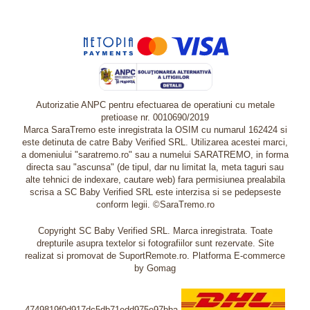
Autorizatie ANPC pentru efectuarea de operatiuni cu metale
pretioase nr. 0010690/2019
Marca SaraTremo este inregistrata la OSIM cu numarul 162424 si
este detinuta de catre Baby Verified SRL. Utilizarea acestei marci,
a domeniului "saratremo.ro" sau a numelui SARATREMO, in forma
directa sau "ascunsa" (de tipul, dar nu limitat la, meta taguri sau
alte tehnici de indexare, cautare web) fara permisiunea prealabila
scrisa a SC Baby Verified SRL este interzisa si se pedepseste
conform legii. ©SaraTremo.ro
Copyright SC Baby Verified SRL. Marca inregistrata. Toate
drepturile asupra textelor si fotografiilor sunt rezervate. Site
realizat si promovat de SuportRemote.ro.
Platforma E-commerce
by Gomag
4749819f0d917dc5db71edd975e97bba