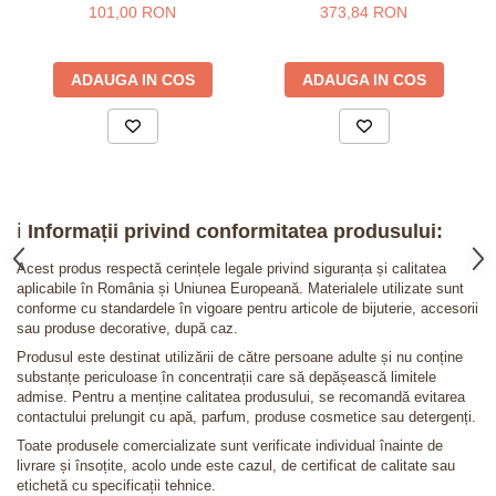
galben 24K
101,00 RON
373,84 RON
ADAUGA IN COS
ADAUGA IN COS
ℹ️
Informații privind conformitatea produsului:
Acest produs respectă cerințele legale privind siguranța și calitatea
aplicabile în România și Uniunea Europeană. Materialele utilizate sunt
conforme cu standardele în vigoare pentru articole de bijuterie, accesorii
sau produse decorative, după caz.
Produsul este destinat utilizării de către persoane adulte și nu conține
substanțe periculoase în concentrații care să depășească limitele
admise. Pentru a menține calitatea produsului, se recomandă evitarea
contactului prelungit cu apă, parfum, produse cosmetice sau detergenți.
Toate produsele comercializate sunt verificate individual înainte de
livrare și însoțite, acolo unde este cazul, de certificat de calitate sau
etichetă cu specificații tehnice.