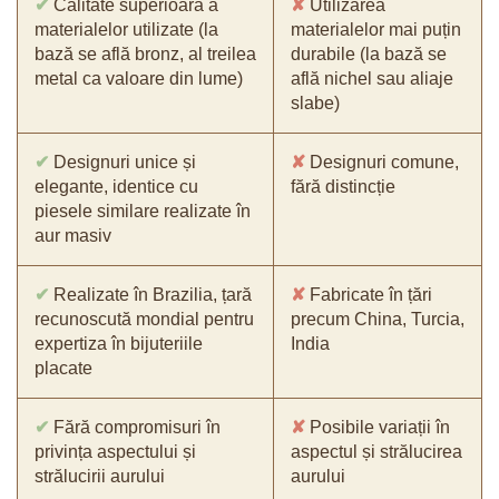
✔
Calitate superioară a
✘
Utilizarea
materialelor utilizate (la
materialelor mai puțin
bază se află bronz, al treilea
durabile (la bază se
metal ca valoare din lume)
află nichel sau aliaje
slabe)
✔
Designuri unice și
✘
Designuri comune,
elegante, identice cu
fără distincție
piesele similare realizate în
aur masiv
✔
Realizate în Brazilia, țară
✘
Fabricate în țări
recunoscută mondial pentru
precum China, Turcia,
expertiza în bijuteriile
India
placate
✔
Fără compromisuri în
✘
Posibile variații în
privința aspectului și
aspectul și strălucirea
strălucirii aurului
aurului