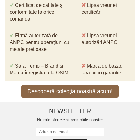
✔
Certificat de calitate și
✘
Lipsa vreunei
conformitate la orice
certificări
comandă
✔
Firmă autorizată de
✘
Lipsa vreunei
ANPC pentru operațiuni cu
autorizări ANPC
metale prețioase
✔
SaraTremo – Brand și
✘
Marcă de bazar,
Marcă înregistrată la OSIM
fără nicio garanție
Descoperă colecția noastră acum!
NEWSLETTER
Nu rata ofertele si promotiile noastre