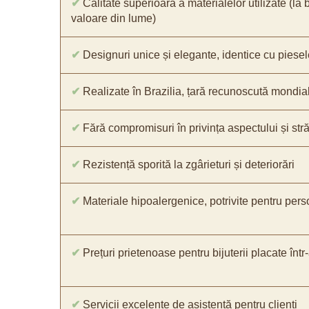
✔
Calitate superioară a materialelor utilizate (la 
valoare din lume)
✔
Designuri unice și elegante, identice cu piesel
✔
Realizate în Brazilia, țară recunoscută mondial 
✔
Fără compromisuri în privința aspectului și străl
✔
Rezistență sporită la zgârieturi și deteriorări
✔
Materiale hipoalergenice, potrivite pentru pers
✔
Prețuri prietenoase pentru bijuterii placate într
✔
Servicii excelente de asistență pentru clienți