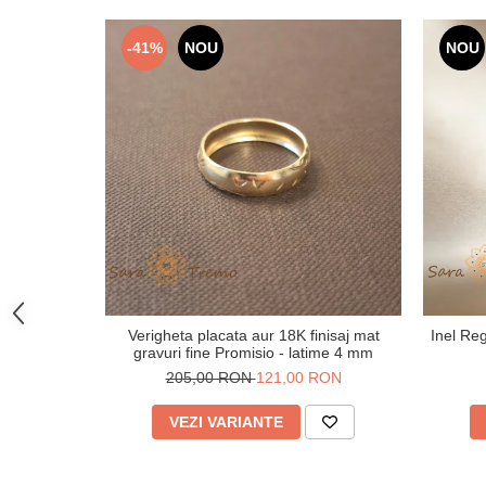
-41%
NOU
NOU
Verigheta placata aur 18K finisaj mat
Inel Reg
gravuri fine Promisio - latime 4 mm
205,00 RON
121,00 RON
VEZI VARIANTE