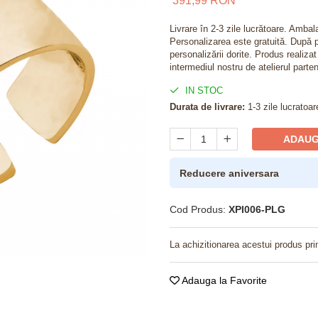
391,99 RON
Livrare în 2-3 zile lucrătoare. Amba
Personalizarea este gratuită. După p
personalizării dorite. Produs realiza
intermediul nostru de atelierul parten
IN STOC
Durata de livrare:
1-3 zile lucratoar
ADAUG
Reducere aniversara
Cod Produs:
XPI006-PLG
La achizitionarea acestui produs pri
Adauga la Favorite