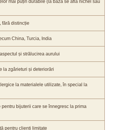
elor mai puțin durabile (la bază se află nichel sau
fără distincție
recum China, Turcia, India
 aspectul și strălucirea aurului
 la zgârieturi și deteriorări
lergice la materialele utilizate, în special la
e pentru bijuterii care se înnegresc la prima
ă pentru clienți limitate