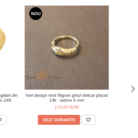
NOU
NOU
glabil din
Inel design mixt filigran ghiul delicat placat
Inel geomet
en 24K
14k - latime 5 mm
170,00 RON
VEZI VARIANTE
V