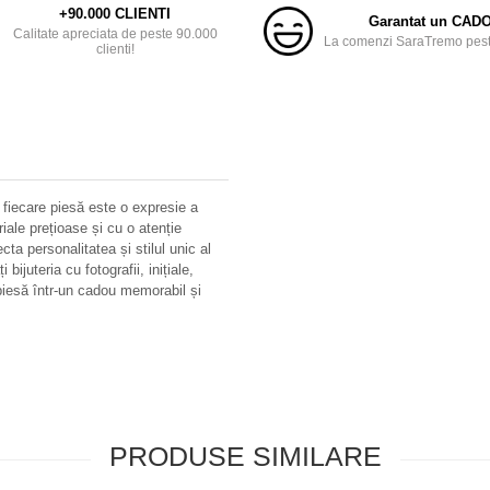
+90.000 CLIENTI
Garantat un CAD
Calitate apreciata de peste 90.000
La comenzi SaraTremo peste
clienti!
 fiecare piesă este o expresie a
riale prețioase și cu o atenție
ecta personalitatea și stilul unic al
bijuteria cu fotografii, inițiale,
iesă într-un cadou memorabil și
PRODUSE SIMILARE