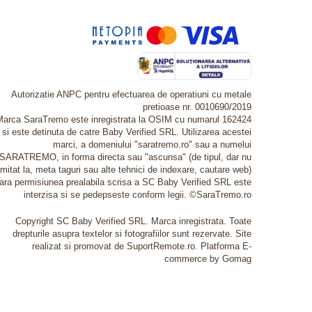
Autorizatie ANPC pentru efectuarea de operatiuni cu metale
pretioase nr. 0010690/2019
Marca SaraTremo este inregistrata la OSIM cu numarul 162424
si este detinuta de catre Baby Verified SRL. Utilizarea acestei
marci, a domeniului "saratremo.ro" sau a numelui
SARATREMO, in forma directa sau "ascunsa" (de tipul, dar nu
imitat la, meta taguri sau alte tehnici de indexare, cautare web)
fara permisiunea prealabila scrisa a SC Baby Verified SRL este
interzisa si se pedepseste conform legii. ©SaraTremo.ro
Copyright SC Baby Verified SRL. Marca inregistrata. Toate
drepturile asupra textelor si fotografiilor sunt rezervate. Site
realizat si promovat de SuportRemote.ro.
Platforma E-
commerce by Gomag