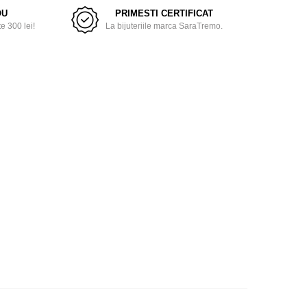
OU
PRIMESTI CERTIFICAT
 300 lei!
La bijuteriile marca SaraTremo.