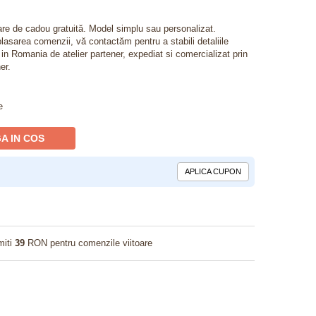
lare de cadou gratuită. Model simplu sau personalizat.
lasarea comenzii, vă contactăm pentru a stabili detaliile
t in Romania de atelier partener, expediat si comercializat prin
er.
e
A IN COS
APLICA CUPON
miti
39
RON pentru comenzile viitoare