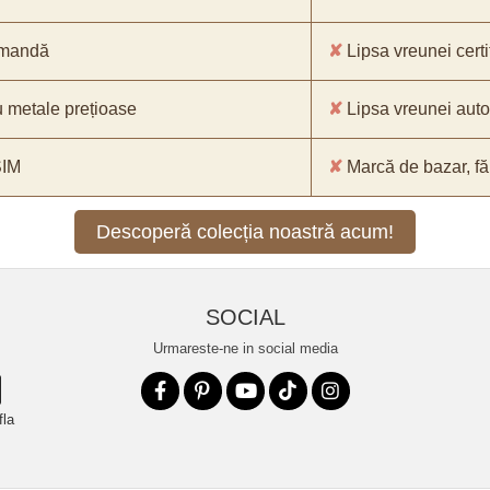
comandă
✘
Lipsa vreunei certif
 metale prețioase
✘
Lipsa vreunei aut
SIM
✘
Marcă de bazar, făr
Descoperă colecția noastră acum!
SOCIAL
Urmareste-ne in social media
fla