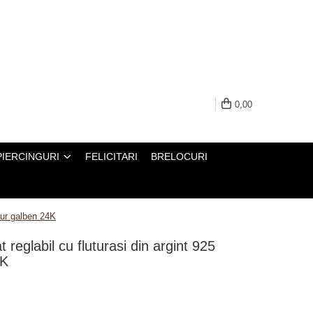
0,00
PIERCINGURI
FELICITARI
BRELOCURI
 aur galben 24K
t reglabil cu fluturasi din argint 925
4K