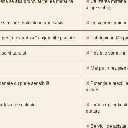
bază se află bronz, al treilea metal ca
✘
Utilizarea material
aliaje slabe)
e similare realizate în aur masiv
✘
Designuri comune, 
pentru expertiza în bijuteriile placate
✘
Fabricate în țări p
ucirii aurului
✘
Posibile variații în
✘
Mai puțin rezistente
oanele cu piele sensibilă
✘
Potențiale reacții a
nichel
-adevăr de calitate
✘
Prețuri mai ridicat
purtare
✘
Servicii de asistenț