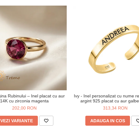
ina Rubinului – Inel placat cu aur
Ivy - Inel personalizat cu nume re
14K cu zirconia magenta
argint 925 placat cu aur galb
202,00 RON
313,34 RON
VEZI VARIANTE
ADAUGA IN COS