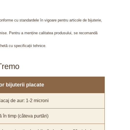
onforme cu standardele în vigoare pentru articole de bijuterie,
admise. Pentru a menține calitatea produsului, se recomandă
chetă cu specificații tehnice.
aTremo
r bijuterii placate
acaj de aur: 1-2 microni
ă în timp (câteva purtări)