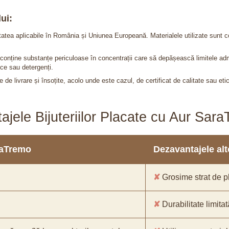
ui:
itatea aplicabile în România și Uniunea Europeană. Materialele utilizate sunt c
nu conține substanțe periculoase în concentrații care să depășească limitele 
ce sau detergenți.
 de livrare și însoțite, acolo unde este cazul, de certificat de calitate sau eti
ajele Bijuteriilor Placate cu Aur Sar
araTremo
Dezavantajele alto
✘
Grosime strat de pl
✘
Durabilitate limitat