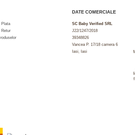
DATE COMERCIALE
 Plata
SC Baby Verified SRL
e Retur
J22/1247/2018
roduselor
39348826
Vancea P. 17/18 camera 6
Iasi, Iasi
l