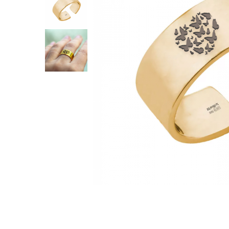
Verighete
Bijuterii pentru barbati
Inele
Lanturi
Bratari
Talismane
Verighete
Bijuterii din argint placate cu aur
24K
Distribuie
pe
Facebook