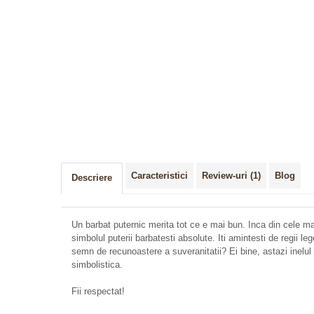
Distribuie
pe
Facebook
Caracteristici
Review-uri
(1)
Blog
Descriere
Un barbat puternic merita tot ce e mai bun. Inca din cele mai
simbolul puterii barbatesti absolute. Iti amintesti de regii leg
semn de recunoastere a suveranitatii? Ei bine, astazi inelu
simbolistica.
Fii respectat!