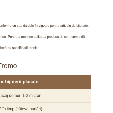
onforme cu standardele în vigoare pentru articole de bijuterie,
admise. Pentru a menține calitatea produsului, se recomandă
chetă cu specificații tehnice.
aTremo
r bijuterii placate
acaj de aur: 1-2 microni
ă în timp (câteva purtări)