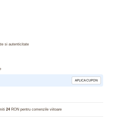
te si autenticitate
e
APLICA CUPON
miti
24
RON pentru comenzile viitoare