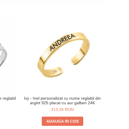
e reglabil
Ivy - Inel personalizat cu nume reglabil din
Ivy - I
argint 925 placat cu aur galben 24K
reglabil di
313,34 RON
ADAUGA IN COS