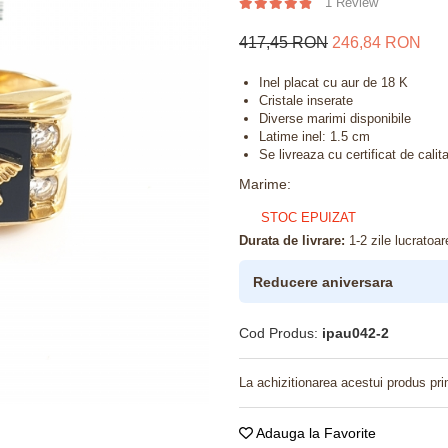
1 Review
417,45 RON
246,84 RON
Inel placat cu aur de 18 K
Cristale inserate
Diverse marimi disponibile
Latime inel: 1.5 cm
Se livreaza cu certificat de calita
Marime
:
STOC EPUIZAT
Durata de livrare:
1-2 zile lucratoar
Reducere aniversara
Cod Produs:
ipau042-2
La achizitionarea acestui produs pri
Adauga la Favorite