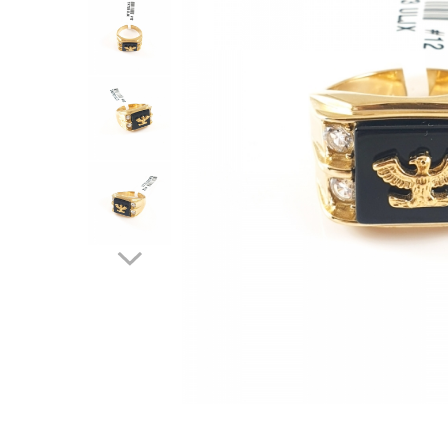
Verighete
Bijuterii pentru barbati
Inele
Lanturi
Bratari
Talismane
Verighete
Bijuterii din argint placate cu aur
24K