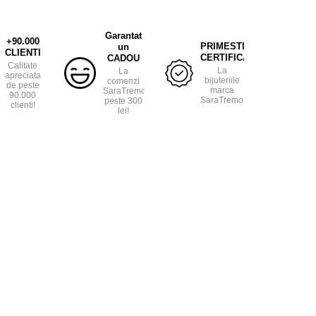
Garantat
+90.000
PRIMESTI
un
CLIENTI
CERTIFICAT
CADOU
Calitate
La
La
apreciata
bijuteriile
comenzi
de peste
marca
SaraTremo
90.000
SaraTremo.
peste 300
clienti!
lei!