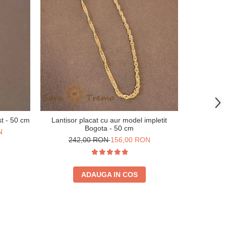
-41%
st - 50 cm
Lantisor placat cu aur model impletit
Bratara i
Bogota - 50 cm
cla
N
242,00 RON
156,00 RON
23
ADAUGA IN COS