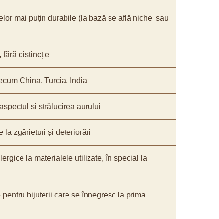
elor mai puțin durabile (la bază se află nichel sau
fără distincție
recum China, Turcia, India
 aspectul și strălucirea aurului
 la zgârieturi și deteriorări
lergice la materialele utilizate, în special la
e pentru bijuterii care se înnegresc la prima