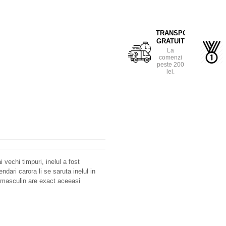
TRANSPORT
GRATUIT
La
comenzi
peste 200
lei.
 vechi timpuri, inelul a fost
endari carora li se saruta inelul in
l masculin are exact aceeasi