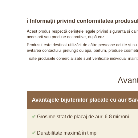
ℹ️
Informații privind conformitatea produsul
Acest produs respectă cerințele legale privind siguranța și cal
accesorii sau produse decorative, după caz.
Produsul este destinat utilizării de către persoane adulte și 
evitarea contactului prelungit cu apă, parfum, produse cosmeti
Toate produsele comercializate sunt verificate individual înainte
Avant
Avantajele bijuteriilor placate cu aur S
✔
Grosime strat de placaj de aur: 6-8 microni
✔
Durabilitate maximă în timp