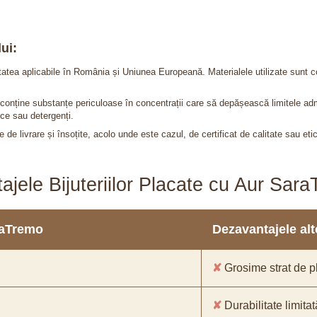
ui:
itatea aplicabile în România și Uniunea Europeană. Materialele utilizate sunt c
nu conține substanțe periculoase în concentrații care să depășească limitele 
ce sau detergenți.
 de livrare și însoțite, acolo unde este cazul, de certificat de calitate sau eti
ajele Bijuteriilor Placate cu Aur Sar
araTremo
Dezavantajele alto
✘
Grosime strat de pl
✘
Durabilitate limitat