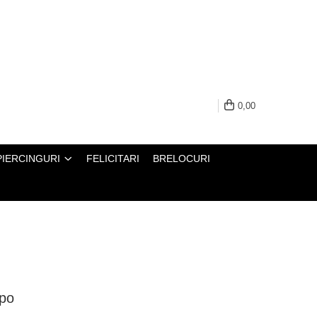
0,00
PIERCINGURI
FELICITARI
BRELOCURI
apo