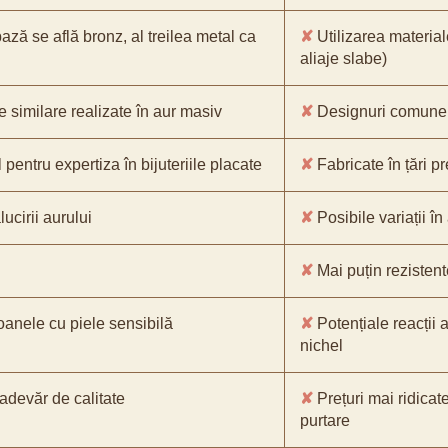
bază se află bronz, al treilea metal ca
✘
Utilizarea material
aliaje slabe)
e similare realizate în aur masiv
✘
Designuri comune, 
pentru expertiza în bijuteriile placate
✘
Fabricate în țări p
ucirii aurului
✘
Posibile variații în
✘
Mai puțin rezistente
oanele cu piele sensibilă
✘
Potențiale reacții a
nichel
-adevăr de calitate
✘
Prețuri mai ridicat
purtare