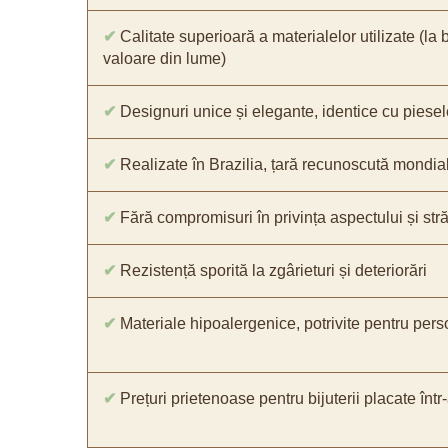
✔
Calitate superioară a materialelor utilizate (la 
valoare din lume)
✔
Designuri unice și elegante, identice cu piesel
✔
Realizate în Brazilia, țară recunoscută mondial 
✔
Fără compromisuri în privința aspectului și străl
✔
Rezistență sporită la zgârieturi și deteriorări
✔
Materiale hipoalergenice, potrivite pentru pers
✔
Prețuri prietenoase pentru bijuterii placate într