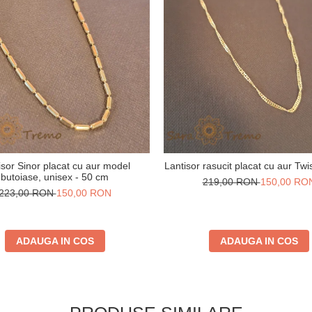
isor Sinor placat cu aur model
Lantisor rasucit placat cu aur Twi
butoiase, unisex - 50 cm
219,00 RON
150,00 RO
223,00 RON
150,00 RON
ADAUGA IN COS
ADAUGA IN COS