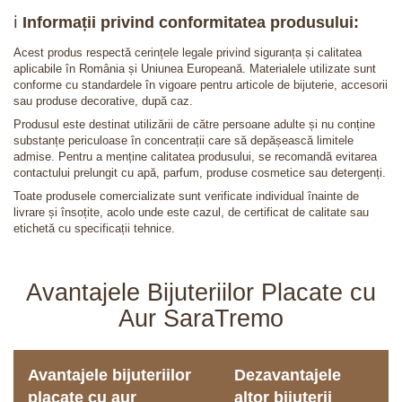
ℹ️
Informații privind conformitatea produsului:
Acest produs respectă cerințele legale privind siguranța și calitatea
aplicabile în România și Uniunea Europeană. Materialele utilizate sunt
conforme cu standardele în vigoare pentru articole de bijuterie, accesorii
sau produse decorative, după caz.
Produsul este destinat utilizării de către persoane adulte și nu conține
substanțe periculoase în concentrații care să depășească limitele
admise. Pentru a menține calitatea produsului, se recomandă evitarea
contactului prelungit cu apă, parfum, produse cosmetice sau detergenți.
Toate produsele comercializate sunt verificate individual înainte de
livrare și însoțite, acolo unde este cazul, de certificat de calitate sau
etichetă cu specificații tehnice.
Avantajele Bijuteriilor Placate cu
Aur SaraTremo
Avantajele bijuteriilor
Dezavantajele
placate cu aur
altor bijuterii