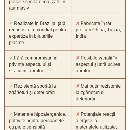
piesele similare realizate în
aur masiv
✔
Realizate în Brazilia, țară
✘
Fabricate în țări
recunoscută mondial pentru
precum China, Turcia,
expertiza în bijuteriile
India
placate
✔
Fără compromisuri în
✘
Posibile variații în
privința aspectului și
aspectul și strălucirea
strălucirii aurului
aurului
✔
Rezistență sporită la
✘
Mai puțin rezistente
zgârieturi și deteriorări
la zgârieturi și
deteriorări
✔
Materiale hipoalergenice,
✘
Potențiale reacții
potrivite pentru persoanele
alergice la
cu piele sensibilă
materialele utilizate,