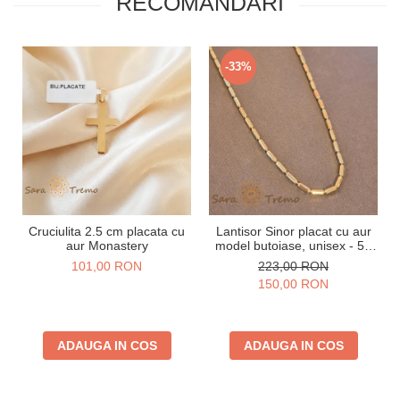
RECOMANDARI
-33%
Cruciulita 2.5 cm placata cu
Lantisor Sinor placat cu aur
aur Monastery
model butoiase, unisex - 50
cm
101,00 RON
223,00 RON
150,00 RON
ADAUGA IN COS
ADAUGA IN COS