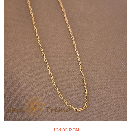
Verighete
Bijuterii pentru barbati
Inele
Lanturi
Bratari
Talismane
Verighete
Bijuterii din argint placate cu aur
24K
124,00 RON