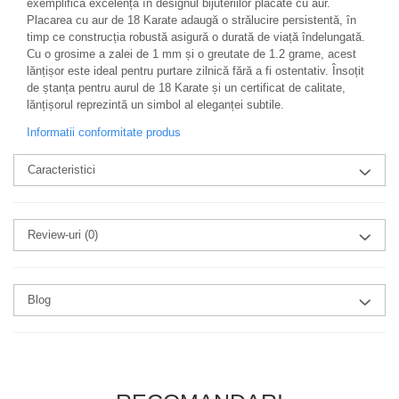
exemplifică excelența în designul bijuteriilor placate cu aur.
Placarea cu aur de 18 Karate adaugă o strălucire persistentă, în
timp ce construcția robustă asigură o durată de viață îndelungată.
Cu o grosime a zalei de 1 mm și o greutate de 1.2 grame, acest
lănțișor este ideal pentru purtare zilnică fără a fi ostentativ. Însoțit
de ștanța pentru aurul de 18 Karate și un certificat de calitate,
lănțișorul reprezintă un simbol al eleganței subtile.
Informatii conformitate produs
Caracteristici
Review-uri
(0)
Blog