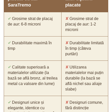
SaraTremo
placate
✔
Grosime strat de placaj
✘
Grosime strat de
de aur: 6-8 microni
placaj de aur: 1-2
microni
✔
Durabilitate maximă în
✘
Durabilitate limitată
timp
în timp (câteva
purtări)
✔
Calitate superioară a
✘
Utilizarea
materialelor utilizate (la
materialelor mai puțin
bază se află bronz, al treilea
durabile (la bază se
metal ca valoare din lume)
află nichel sau aliaje
slabe)
✔
Designuri unice și
✘
Designuri comune,
elegante, identice cu
fără distincție