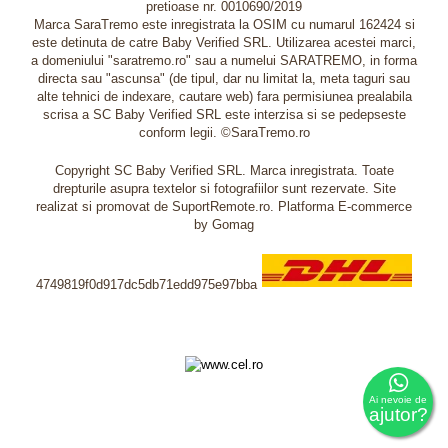
pretioase nr. 0010690/2019
Marca SaraTremo este inregistrata la OSIM cu numarul 162424 si
este detinuta de catre Baby Verified SRL. Utilizarea acestei marci,
a domeniului "saratremo.ro" sau a numelui SARATREMO, in forma
directa sau "ascunsa" (de tipul, dar nu limitat la, meta taguri sau
alte tehnici de indexare, cautare web) fara permisiunea prealabila
scrisa a SC Baby Verified SRL este interzisa si se pedepseste
conform legii. ©SaraTremo.ro
Copyright SC Baby Verified SRL. Marca inregistrata. Toate
drepturile asupra textelor si fotografiilor sunt rezervate. Site
realizat si promovat de SuportRemote.ro.
Platforma E-commerce
by Gomag
4749819f0d917dc5db71edd975e97bba
Livrare oriunde in Europa in 2 zile prin DHL Express
Ai nevoie de
ajutor?