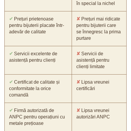
în special la nichel
✔
Prețuri prietenoase
✘
Prețuri mai ridicate
pentru bijuterii placate într-
pentru bijuterii care
adevăr de calitate
se înnegresc la prima
purtare
✔
Servicii excelente de
✘
Servicii de
asistență pentru clienți
asistență pentru
clienți limitate
✔
Certificat de calitate și
✘
Lipsa vreunei
conformitate la orice
certificări
comandă
✔
Firmă autorizată de
✘
Lipsa vreunei
ANPC pentru operațiuni cu
autorizări ANPC
metale prețioase