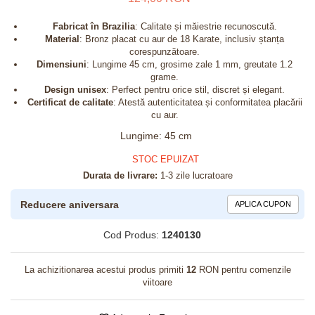
Fabricat în Brazilia
: Calitate și măiestrie recunoscută.
Material
: Bronz placat cu aur de 18 Karate, inclusiv ștanța
corespunzătoare.
Dimensiuni
: Lungime 45 cm, grosime zale 1 mm, greutate 1.2
grame.
Design unisex
: Perfect pentru orice stil, discret și elegant.
Certificat de calitate
: Atestă autenticitatea și conformitatea placării
cu aur.
Lungime
:
45 cm
STOC EPUIZAT
Durata de livrare:
1-3 zile lucratoare
Reducere aniversara
APLICA CUPON
Cod Produs:
1240130
La achizitionarea acestui produs primiti
12
RON pentru comenzile
viitoare