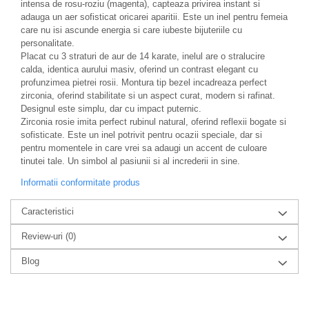
intensa de rosu-roziu (magenta), capteaza privirea instant si
adauga un aer sofisticat oricarei aparitii. Este un inel pentru femeia
care nu isi ascunde energia si care iubeste bijuteriile cu
personalitate.
Placat cu 3 straturi de aur de 14 karate, inelul are o stralucire
calda, identica aurului masiv, oferind un contrast elegant cu
profunzimea pietrei rosii. Montura tip bezel incadreaza perfect
zirconia, oferind stabilitate si un aspect curat, modern si rafinat.
Designul este simplu, dar cu impact puternic.
Zirconia rosie imita perfect rubinul natural, oferind reflexii bogate si
sofisticate. Este un inel potrivit pentru ocazii speciale, dar si
pentru momentele in care vrei sa adaugi un accent de culoare
tinutei tale. Un simbol al pasiunii si al increderii in sine.
Informatii conformitate produs
Caracteristici
Review-uri
(0)
Blog