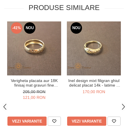
PRODUSE SIMILARE
-41%
NOU
NOU
Verigheta placata aur 18K
Inel design mixt filigran ghiul
finisaj mat gravuri fine
delicat placat 14k - latime 5
Promisio - latime 4 mm
mm
205,00 RON
170,00 RON
121,00 RON
VEZI VARIANTE
VEZI VARIANTE