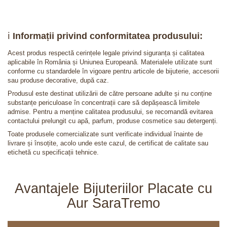
ℹ️
Informații privind conformitatea produsului:
Acest produs respectă cerințele legale privind siguranța și calitatea
aplicabile în România și Uniunea Europeană. Materialele utilizate sunt
conforme cu standardele în vigoare pentru articole de bijuterie, accesorii
sau produse decorative, după caz.
Produsul este destinat utilizării de către persoane adulte și nu conține
substanțe periculoase în concentrații care să depășească limitele
admise. Pentru a menține calitatea produsului, se recomandă evitarea
contactului prelungit cu apă, parfum, produse cosmetice sau detergenți.
Toate produsele comercializate sunt verificate individual înainte de
livrare și însoțite, acolo unde este cazul, de certificat de calitate sau
etichetă cu specificații tehnice.
Avantajele Bijuteriilor Placate cu
Aur SaraTremo