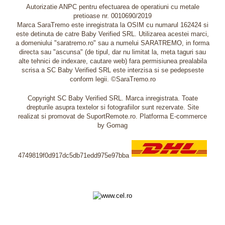
Autorizatie ANPC pentru efectuarea de operatiuni cu metale
pretioase nr. 0010690/2019
Marca SaraTremo este inregistrata la OSIM cu numarul 162424 si
este detinuta de catre Baby Verified SRL. Utilizarea acestei marci,
a domeniului "saratremo.ro" sau a numelui SARATREMO, in forma
directa sau "ascunsa" (de tipul, dar nu limitat la, meta taguri sau
alte tehnici de indexare, cautare web) fara permisiunea prealabila
scrisa a SC Baby Verified SRL este interzisa si se pedepseste
conform legii. ©SaraTremo.ro
Copyright SC Baby Verified SRL. Marca inregistrata. Toate
drepturile asupra textelor si fotografiilor sunt rezervate. Site
realizat si promovat de SuportRemote.ro.
Platforma E-commerce
by Gomag
4749819f0d917dc5db71edd975e97bba
Livrare oriunde in Europa in 2 zile prin DHL Express