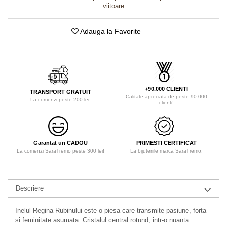
viitoare
Adauga la Favorite
+90.000 CLIENTI
TRANSPORT GRATUIT
Calitate apreciata de peste 90.000
La comenzi peste 200 lei.
clienti!
Garantat un CADOU
PRIMESTI CERTIFICAT
La comenzi SaraTremo peste 300 lei!
La bijuteriile marca SaraTremo.
Descriere
Inelul Regina Rubinului este o piesa care transmite pasiune, forta
si feminitate asumata. Cristalul central rotund, intr-o nuanta