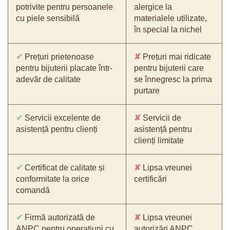
potrivite pentru persoanele
alergice la
cu piele sensibilă
materialele utilizate,
în special la nichel
✔
Prețuri prietenoase
✘
Prețuri mai ridicate
pentru bijuterii placate într-
pentru bijuterii care
adevăr de calitate
se înnegresc la prima
purtare
✔
Servicii excelente de
✘
Servicii de
asistență pentru clienți
asistență pentru
clienți limitate
✔
Certificat de calitate și
✘
Lipsa vreunei
conformitate la orice
certificări
comandă
✔
Firmă autorizată de
✘
Lipsa vreunei
ANPC pentru operațiuni cu
autorizări ANPC