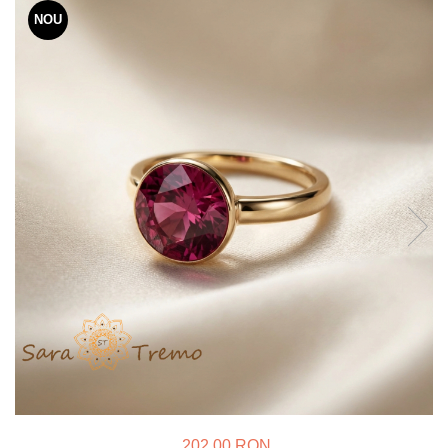
Verighete
NOU
Bijuterii pentru barbati
Inele
Lanturi
Bratari
Talismane
Verighete
Bijuterii din argint placate cu aur
24K
202,00 RON