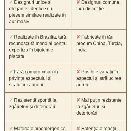
✔
Designuri unice și
✘
Designuri comune,
elegante, identice cu
fără distincție
piesele similare realizate în
aur masiv
✔
Realizate în Brazilia, țară
✘
Fabricate în țări
recunoscută mondial pentru
precum China, Turcia,
expertiza în bijuteriile
India
placate
✔
Fără compromisuri în
✘
Posibile variații în
privința aspectului și
aspectul și strălucirea
strălucirii aurului
aurului
✔
Rezistență sporită la
✘
Mai puțin rezistente
zgârieturi și deteriorări
la zgârieturi și
deteriorări
✔
Materiale hipoalergenice,
✘
Potențiale reacții