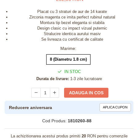
Placat cu 3 straturi de aur de 14 karate
Zirconia magenta ce imita perfect rubinul natural
Montura tip bezel eleganta si stabila
Design clasic cu impact vizual puternic
Stralucire identica aurului masiv
Se livreaza cu certificat de calitate
Marime
:
8 (Diametru 1.8 cm)
IN STOC
Durata de livrare:
1-3 zile lucratoare
ADAUGA IN COS
Reducere aniversara
APLICA CUPON
Cod Produs:
1810260-88
La achizitionarea acestui produs primiti
20
RON pentru comenzile