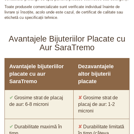
Toate produsele comercializate sunt verificate individual înainte de
livrare și însoțite, acolo unde este cazul, de certificat de calitate sau
etichetă cu specificații tehnice.
Avantajele Bijuteriilor Placate cu
Aur SaraTremo
Avantajele bijuteriilor
Dezavantajele
placate cu aur
altor bijuterii
SaraTremo
placate
✔
Grosime strat de placaj
✘
Grosime strat de
de aur: 6-8 microni
placaj de aur: 1-2
microni
✔
Durabilitate maximă în
✘
Durabilitate limitată
timp
în timp (câteva