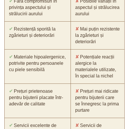
✔
Fără compromisuri în
✘
Posibile variații în
privința aspectului și
aspectul și strălucirea
strălucirii aurului
aurului
✔
Rezistență sporită la
✘
Mai puțin rezistente
zgârieturi și deteriorări
la zgârieturi și
deteriorări
✔
Materiale hipoalergenice,
✘
Potențiale reacții
potrivite pentru persoanele
alergice la
cu piele sensibilă
materialele utilizate,
în special la nichel
✔
Prețuri prietenoase
✘
Prețuri mai ridicate
pentru bijuterii placate într-
pentru bijuterii care
adevăr de calitate
se înnegresc la prima
purtare
✔
Servicii excelente de
✘
Servicii de