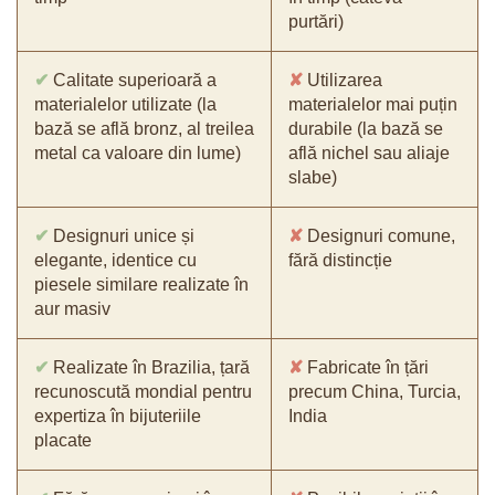
purtări)
✔
Calitate superioară a
✘
Utilizarea
materialelor utilizate (la
materialelor mai puțin
bază se află bronz, al treilea
durabile (la bază se
metal ca valoare din lume)
află nichel sau aliaje
slabe)
✔
Designuri unice și
✘
Designuri comune,
elegante, identice cu
fără distincție
piesele similare realizate în
aur masiv
✔
Realizate în Brazilia, țară
✘
Fabricate în țări
recunoscută mondial pentru
precum China, Turcia,
expertiza în bijuteriile
India
placate