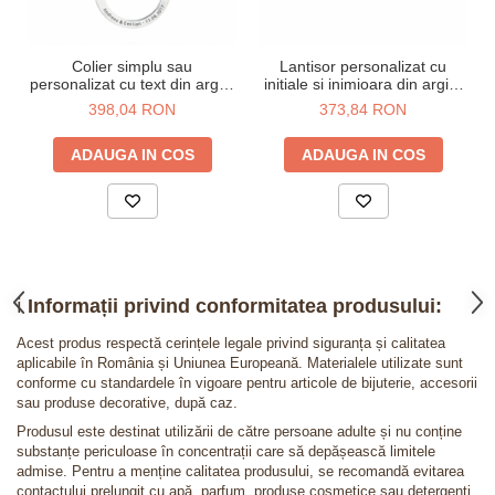
Colier simplu sau
Lantisor personalizat cu
personalizat cu text din argint
initiale si inimioara din argint
925 - 45 cm
925 - 45 cm
398,04 RON
373,84 RON
ADAUGA IN COS
ADAUGA IN COS
ℹ️
Informații privind conformitatea produsului:
Acest produs respectă cerințele legale privind siguranța și calitatea
aplicabile în România și Uniunea Europeană. Materialele utilizate sunt
conforme cu standardele în vigoare pentru articole de bijuterie, accesorii
sau produse decorative, după caz.
Produsul este destinat utilizării de către persoane adulte și nu conține
substanțe periculoase în concentrații care să depășească limitele
admise. Pentru a menține calitatea produsului, se recomandă evitarea
contactului prelungit cu apă, parfum, produse cosmetice sau detergenți.