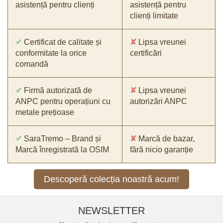
asistență pentru clienți
asistență pentru
clienți limitate
✔
Certificat de calitate și
✘
Lipsa vreunei
conformitate la orice
certificări
comandă
✔
Firmă autorizată de
✘
Lipsa vreunei
ANPC pentru operațiuni cu
autorizări ANPC
metale prețioase
✔
SaraTremo – Brand și
✘
Marcă de bazar,
Marcă înregistrată la OSIM
fără nicio garanție
Descoperă colecția noastră acum!
NEWSLETTER