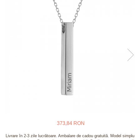
Verighete
Bijuterii pentru barbati
Inele
Lanturi
Bratari
Talismane
Verighete
Bijuterii din argint placate cu aur
24K
373,84 RON
Livrare în 2-3 zile lucrătoare. Ambalare de cadou gratuită. Model simplu