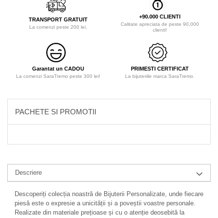
+90.000 CLIENTI
TRANSPORT GRATUIT
Calitate apreciata de peste 90.000
La comenzi peste 200 lei.
clienti!
Garantat un CADOU
PRIMESTI CERTIFICAT
La comenzi SaraTremo peste 300 lei!
La bijuteriile marca SaraTremo.
PACHETE SI PROMOTII
Descriere
Descoperiți colecția noastră de Bijuterii Personalizate, unde fiecare
piesă este o expresie a unicității și a poveștii voastre personale.
Realizate din materiale prețioase și cu o atenție deosebită la