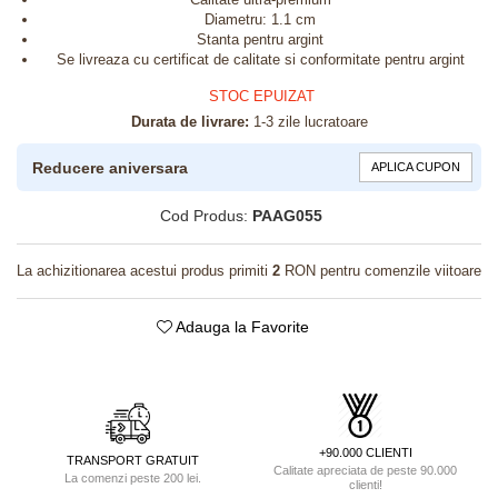
Diametru: 1.1 cm
Stanta pentru argint
Se livreaza cu certificat de calitate si conformitate pentru argint
STOC EPUIZAT
Durata de livrare:
1-3 zile lucratoare
Reducere aniversara
APLICA CUPON
Cod Produs:
PAAG055
La achizitionarea acestui produs primiti
2
RON pentru comenzile viitoare
Adauga la Favorite
+90.000 CLIENTI
TRANSPORT GRATUIT
Calitate apreciata de peste 90.000
La comenzi peste 200 lei.
clienti!