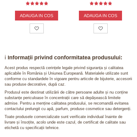
ADAUGA IN COS
ADAUGA IN COS
ℹ️
Informații privind conformitatea produsului:
Acest produs respectă cerințele legale privind siguranța și calitatea
aplicabile în România și Uniunea Europeană. Materialele utilizate sunt
conforme cu standardele în vigoare pentru articole de bijuterie, accesorii
sau produse decorative, după caz.
Produsul este destinat utilizării de către persoane adulte și nu conține
substanțe periculoase în concentrații care să depășească limitele
admise. Pentru a menține calitatea produsului, se recomandă evitarea
contactului prelungit cu apă, parfum, produse cosmetice sau detergenți.
Toate produsele comercializate sunt verificate individual înainte de
livrare și însoțite, acolo unde este cazul, de certificat de calitate sau
etichetă cu specificații tehnice.