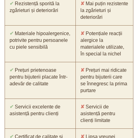
✔
Rezistență sporită la
✘
Mai puțin rezistente
zgârieturi și deteriorări
la zgârieturi și
deteriorări
✔
Materiale hipoalergenice,
✘
Potențiale reacții
potrivite pentru persoanele
alergice la
cu piele sensibilă
materialele utilizate,
în special la nichel
✔
Prețuri prietenoase
✘
Prețuri mai ridicate
pentru bijuterii placate într-
pentru bijuterii care
adevăr de calitate
se înnegresc la prima
purtare
✔
Servicii excelente de
✘
Servicii de
asistență pentru clienți
asistență pentru
clienți limitate
✔
Certificat de calitate și
✘
Lipsa vreunei