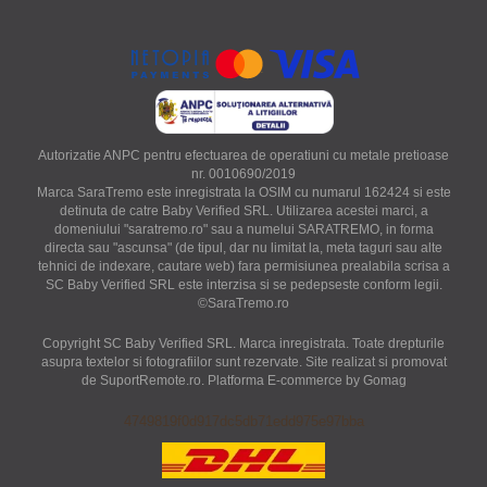
Autorizatie ANPC pentru efectuarea de operatiuni cu metale pretioase
nr. 0010690/2019
Marca SaraTremo este inregistrata la OSIM cu numarul 162424 si este
detinuta de catre Baby Verified SRL. Utilizarea acestei marci, a
domeniului "saratremo.ro" sau a numelui SARATREMO, in forma
directa sau "ascunsa" (de tipul, dar nu limitat la, meta taguri sau alte
tehnici de indexare, cautare web) fara permisiunea prealabila scrisa a
SC Baby Verified SRL este interzisa si se pedepseste conform legii.
©SaraTremo.ro
Copyright SC Baby Verified SRL. Marca inregistrata. Toate drepturile
asupra textelor si fotografiilor sunt rezervate. Site realizat si promovat
de SuportRemote.ro.
Platforma E-commerce by Gomag
4749819f0d917dc5db71edd975e97bba