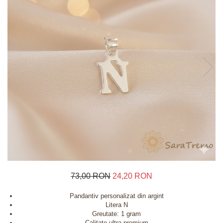
Inele
Lanturi
Bratari
Talismane
Verighete
Bijuterii din argint placate cu aur 24K
73,00 RON
24,20 RON
Pandantiv personalizat din argint
Litera N
Greutate: 1 gram
Calitate ultra-premium