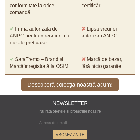
conformitate la orice
certificări
comandă
✔
Firmă autorizată de
✘
Lipsa vreunei
ANPC pentru operațiuni cu
autorizări ANPC
metale prețioase
✔
SaraTremo – Brand și
✘
Marcă de bazar,
Marcă înregistrată la OSIM
fără nicio garanție
Descoperă colecția noastră acum!
NEWSLETTER
Nu rata ofertele si promotiile noastre