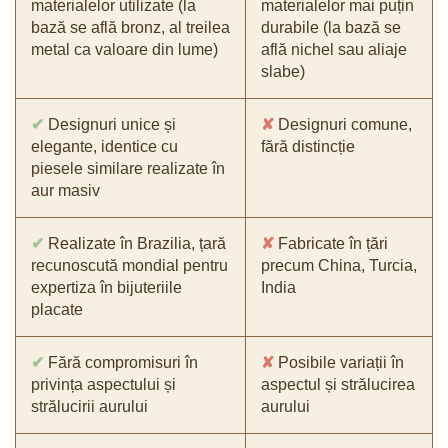
materialelor utilizate (la
materialelor mai puțin
bază se află bronz, al treilea
durabile (la bază se
metal ca valoare din lume)
află nichel sau aliaje
slabe)
✔
Designuri unice și
✘
Designuri comune,
elegante, identice cu
fără distincție
piesele similare realizate în
aur masiv
✔
Realizate în Brazilia, țară
✘
Fabricate în țări
recunoscută mondial pentru
precum China, Turcia,
expertiza în bijuteriile
India
placate
✔
Fără compromisuri în
✘
Posibile variații în
privința aspectului și
aspectul și strălucirea
strălucirii aurului
aurului