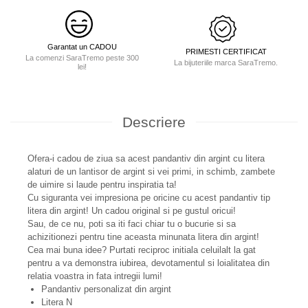
Garantat un CADOU
PRIMESTI CERTIFICAT
La comenzi SaraTremo peste 300
La bijuteriile marca SaraTremo.
lei!
Descriere
Ofera-i cadou de ziua sa acest pandantiv din argint cu litera
alaturi de un lantisor de argint si vei primi, in schimb, zambete
de uimire si laude pentru inspiratia ta!
Cu siguranta vei impresiona pe oricine cu acest pandantiv tip
litera din argint! Un cadou original si pe gustul oricui!
Sau, de ce nu, poti sa iti faci chiar tu o bucurie si sa
achizitionezi pentru tine aceasta minunata litera din argint!
Cea mai buna idee? Purtati reciproc initiala celuilalt la gat
pentru a va demonstra iubirea, devotamentul si loialitatea din
relatia voastra in fata intregii lumi!
Pandantiv personalizat din argint
Litera N