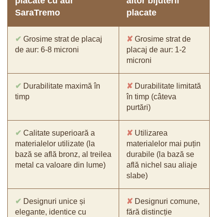
placate cu aur
altor bijuterii
SaraTremo
placate
✔
Grosime strat de placaj
✘
Grosime strat de
de aur: 6-8 microni
placaj de aur: 1-2
microni
✔
Durabilitate maximă în
✘
Durabilitate limitată
timp
în timp (câteva
purtări)
✔
Calitate superioară a
✘
Utilizarea
materialelor utilizate (la
materialelor mai puțin
bază se află bronz, al treilea
durabile (la bază se
metal ca valoare din lume)
află nichel sau aliaje
slabe)
✔
Designuri unice și
✘
Designuri comune,
elegante, identice cu
fără distincție