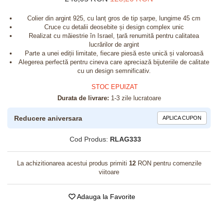
Colier din argint 925, cu lanț gros de tip șarpe, lungime 45 cm
Cruce cu detalii deosebite și design complex unic
Realizat cu măiestrie în Israel, țară renumită pentru calitatea
lucrărilor de argint
Parte a unei ediții limitate, fiecare piesă este unică și valoroasă
Alegerea perfectă pentru cineva care apreciază bijuteriile de calitate
cu un design semnificativ.
STOC EPUIZAT
Durata de livrare:
1-3 zile lucratoare
Reducere aniversara
APLICA CUPON
Cod Produs:
RLAG333
La achizitionarea acestui produs primiti
12
RON pentru comenzile
viitoare
Adauga la Favorite