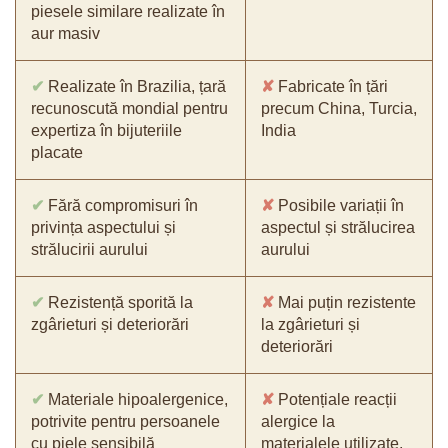
piesele similare realizate în
aur masiv
✔
Realizate în Brazilia, țară
✘
Fabricate în țări
recunoscută mondial pentru
precum China, Turcia,
expertiza în bijuteriile
India
placate
✔
Fără compromisuri în
✘
Posibile variații în
privința aspectului și
aspectul și strălucirea
strălucirii aurului
aurului
✔
Rezistență sporită la
✘
Mai puțin rezistente
zgârieturi și deteriorări
la zgârieturi și
deteriorări
✔
Materiale hipoalergenice,
✘
Potențiale reacții
potrivite pentru persoanele
alergice la
cu piele sensibilă
materialele utilizate,