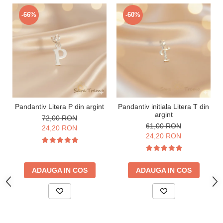
-66%
-60%
Pandantiv Litera P din argint
Pandantiv initiala Litera T din
argint
72,00 RON
61,00 RON
24,20 RON
24,20 RON
ADAUGA IN COS
ADAUGA IN COS