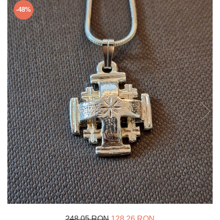
Verighete
-48%
Bijuterii pentru barbati
Inele
Lanturi
Bratari
Talismane
Verighete
Bijuterii din argint placate cu aur
24K
248,05 RON
128,26 RON