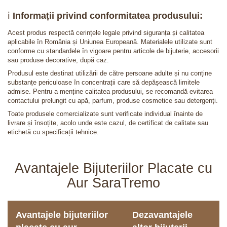
ℹ️
Informații privind conformitatea produsului:
Acest produs respectă cerințele legale privind siguranța și calitatea
aplicabile în România și Uniunea Europeană. Materialele utilizate sunt
conforme cu standardele în vigoare pentru articole de bijuterie, accesorii
sau produse decorative, după caz.
Produsul este destinat utilizării de către persoane adulte și nu conține
substanțe periculoase în concentrații care să depășească limitele
admise. Pentru a menține calitatea produsului, se recomandă evitarea
contactului prelungit cu apă, parfum, produse cosmetice sau detergenți.
Toate produsele comercializate sunt verificate individual înainte de
livrare și însoțite, acolo unde este cazul, de certificat de calitate sau
etichetă cu specificații tehnice.
Avantajele Bijuteriilor Placate cu
Aur SaraTremo
Avantajele bijuteriilor
Dezavantajele