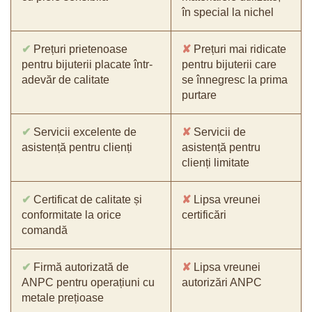
în special la nichel
✔
Prețuri prietenoase
✘
Prețuri mai ridicate
pentru bijuterii placate într-
pentru bijuterii care
adevăr de calitate
se înnegresc la prima
purtare
✔
Servicii excelente de
✘
Servicii de
asistență pentru clienți
asistență pentru
clienți limitate
✔
Certificat de calitate și
✘
Lipsa vreunei
conformitate la orice
certificări
comandă
✔
Firmă autorizată de
✘
Lipsa vreunei
ANPC pentru operațiuni cu
autorizări ANPC
metale prețioase