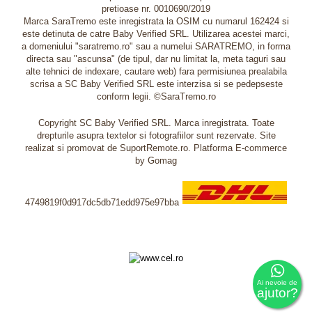
pretioase nr. 0010690/2019
Marca SaraTremo este inregistrata la OSIM cu numarul 162424 si
este detinuta de catre Baby Verified SRL. Utilizarea acestei marci,
a domeniului "saratremo.ro" sau a numelui SARATREMO, in forma
directa sau "ascunsa" (de tipul, dar nu limitat la, meta taguri sau
alte tehnici de indexare, cautare web) fara permisiunea prealabila
scrisa a SC Baby Verified SRL este interzisa si se pedepseste
conform legii. ©SaraTremo.ro
Copyright SC Baby Verified SRL. Marca inregistrata. Toate
drepturile asupra textelor si fotografiilor sunt rezervate. Site
realizat si promovat de SuportRemote.ro.
Platforma E-commerce
by Gomag
4749819f0d917dc5db71edd975e97bba
Livrare oriunde in Europa in 2 zile prin DHL Express
Ai nevoie de
ajutor?