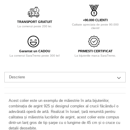
+90.000 CLIENTI
TRANSPORT GRATUIT
Calitate apreciata de peste 90.000
La comenzi peste 200 lei.
clienti!
Garantat un CADOU
PRIMESTI CERTIFICAT
La comenzi SaraTremo peste 300 lei!
La bijuteriile marca SaraTremo.
Descriere
Acest colier este un exemplu de măiestrie în arta bijuteriilor,
combinația de argint 925 și designul complex al crucii făcându-l o
adevărată operă de artă. Realizat în Israel, țară renumită pentru
calitatea și măiestria lucrărilor de argint, acest colier este compus
dintr-un lanț gros de tip șarpe cu o lungime de 45 cm și o cruce cu
detalii deosebite.