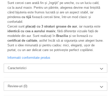
Sunt cercei care arată fin și „îngrijit” pe ureche, cu un luciu cald,
ca la aurul masiv. Pentru un părinte, alegerea devine mai liniștită
când bijuteria este frumos lucrată și are un aspect stabil, iar
prinderea
cu tijă
fixează cerceii bine, într-un mod clasic și
confortabil.
Cerceii sunt
placați cu 3 straturi groase de aur
, iar nuanța este
identică cu cea a aurului masiv
, fără diferențe vizuale față de
modelele din aur. Sunt realizați în
Brazilia
și se livrează cu
certificat de calitate
, astfel încât să ai siguranța unei alegeri bune.
Sunt o idee minunată și pentru cadou: mici, eleganți, ușor de
purtat, cu un aer delicat care se potrivește perfect copilăriei.
Informatii conformitate produs
Caracteristici
Review-uri
(0)