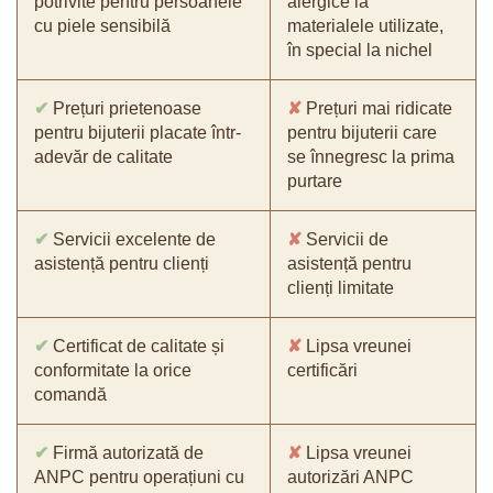
potrivite pentru persoanele
alergice la
cu piele sensibilă
materialele utilizate,
în special la nichel
✔
Prețuri prietenoase
✘
Prețuri mai ridicate
pentru bijuterii placate într-
pentru bijuterii care
adevăr de calitate
se înnegresc la prima
purtare
✔
Servicii excelente de
✘
Servicii de
asistență pentru clienți
asistență pentru
clienți limitate
✔
Certificat de calitate și
✘
Lipsa vreunei
conformitate la orice
certificări
comandă
✔
Firmă autorizată de
✘
Lipsa vreunei
ANPC pentru operațiuni cu
autorizări ANPC