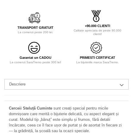
+90.000 CLIENTI
TRANSPORT GRATUIT
Calitate apreciata de peste 90.000
La comenzi peste 200 lei.
clienti!
Garantat un CADOU
PRIMESTI CERTIFICAT
La comenzi SaraTremo peste 300 lei!
La bijuteriile marca SaraTremo.
Descriere
Cerceii Steluță Cuminte
sunt creați special pentru micile
domnișoare care merită o bijuterie delicată, cu aspect elegant și
curat. Modelul tip „bănuț” este simplu și frumos, fără detalii
încărcate, ceea ce îl face ușor de purtat și de asortat în fiecare zi
— la grădiniță, la școală sau la ocazii speciale.