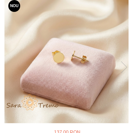
Verighete
NOU
Bijuterii pentru barbati
Inele
Lanturi
Bratari
Talismane
Verighete
Bijuterii din argint placate cu aur
24K
137,00 RON