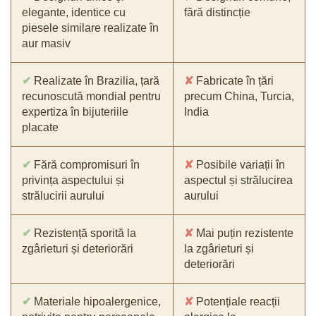
elegante, identice cu
fără distincție
piesele similare realizate în
aur masiv
✔
Realizate în Brazilia, țară
✘
Fabricate în țări
recunoscută mondial pentru
precum China, Turcia,
expertiza în bijuteriile
India
placate
✔
Fără compromisuri în
✘
Posibile variații în
privința aspectului și
aspectul și strălucirea
strălucirii aurului
aurului
✔
Rezistență sporită la
✘
Mai puțin rezistente
zgârieturi și deteriorări
la zgârieturi și
deteriorări
✔
Materiale hipoalergenice,
✘
Potențiale reacții