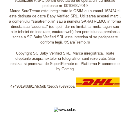
Autorizatie ANPC pentru efectuarea de operatiuni cu metale
pretioase nr. 0010690/2019
Marca SaraTremo este inregistrata la OSIM cu numarul 162424 si
este detinuta de catre Baby Verified SRL. Utilizarea acestei marci,
a domeniului "saratremo.ro" sau a numelui SARATREMO, in forma
directa sau "ascunsa" (de tipul, dar nu limitat la, meta taguri sau
alte tehnici de indexare, cautare web) fara permisiunea prealabila
scrisa a SC Baby Verified SRL este interzisa si se pedepseste
conform legii. ©SaraTremo.ro
Copyright SC Baby Verified SRL. Marca inregistrata. Toate
drepturile asupra textelor si fotografiilor sunt rezervate. Site
realizat si promovat de SuportRemote.ro.
Platforma E-commerce
by Gomag
4749819f0d917dc5db71edd975e97bba
Livrare oriunde in Europa in 2 zile prin DHL Express