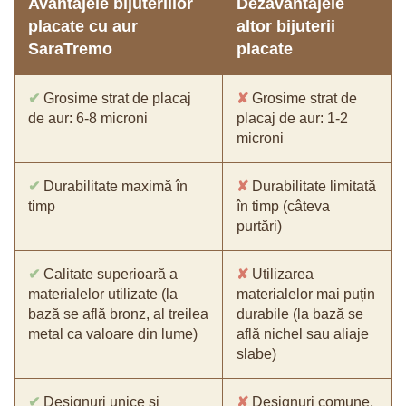
Avantajele bijuteriilor
Dezavantajele
placate cu aur
altor bijuterii
SaraTremo
placate
✔
Grosime strat de placaj
✘
Grosime strat de
de aur: 6-8 microni
placaj de aur: 1-2
microni
✔
Durabilitate maximă în
✘
Durabilitate limitată
timp
în timp (câteva
purtări)
✔
Calitate superioară a
✘
Utilizarea
materialelor utilizate (la
materialelor mai puțin
bază se află bronz, al treilea
durabile (la bază se
metal ca valoare din lume)
află nichel sau aliaje
slabe)
✔
Designuri unice și
✘
Designuri comune,