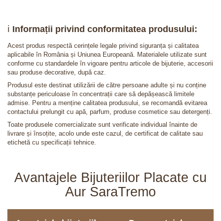
ℹ️
Informații privind conformitatea produsului:
Acest produs respectă cerințele legale privind siguranța și calitatea
aplicabile în România și Uniunea Europeană. Materialele utilizate sunt
conforme cu standardele în vigoare pentru articole de bijuterie, accesorii
sau produse decorative, după caz.
Produsul este destinat utilizării de către persoane adulte și nu conține
substanțe periculoase în concentrații care să depășească limitele
admise. Pentru a menține calitatea produsului, se recomandă evitarea
contactului prelungit cu apă, parfum, produse cosmetice sau detergenți.
Toate produsele comercializate sunt verificate individual înainte de
livrare și însoțite, acolo unde este cazul, de certificat de calitate sau
etichetă cu specificații tehnice.
Avantajele Bijuteriilor Placate cu
Aur SaraTremo