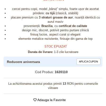
cercei pentru copii, model „bănuț” simplu, foarte ușor de asortat
prindere:
cu tijă
(clasică, stabilă)
placare premium cu
3 straturi groase de aur
, nuanță identică cu
aurul masiv
proveniență:
Brazilia
, cu
certificat de calitate
design mic, discret, potrivit pentru purtare zilnică
finisaj lucios, aspect curat și elegant
elemente metalice rezistente, finisaje din gama de top
STOC EPUIZAT
Durata de livrare:
1-3 zile lucratoare
Reducere aniversara
APLICA CUPON
Cod Produs:
1620110
La achizitionarea acestui produs primiti
13
RON pentru comenzile
viitoare
Adauga la Favorite