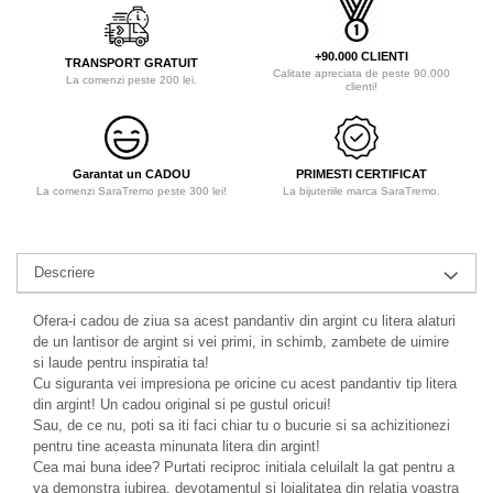
+90.000 CLIENTI
TRANSPORT GRATUIT
Calitate apreciata de peste 90.000
La comenzi peste 200 lei.
clienti!
Garantat un CADOU
PRIMESTI CERTIFICAT
La comenzi SaraTremo peste 300 lei!
La bijuteriile marca SaraTremo.
Descriere
Ofera-i cadou de ziua sa acest pandantiv din argint cu litera alaturi
de un lantisor de argint si vei primi, in schimb, zambete de uimire
si laude pentru inspiratia ta!
Cu siguranta vei impresiona pe oricine cu acest pandantiv tip litera
din argint! Un cadou original si pe gustul oricui!
Sau, de ce nu, poti sa iti faci chiar tu o bucurie si sa achizitionezi
pentru tine aceasta minunata litera din argint!
Cea mai buna idee? Purtati reciproc initiala celuilalt la gat pentru a
va demonstra iubirea, devotamentul si loialitatea din relatia voastra