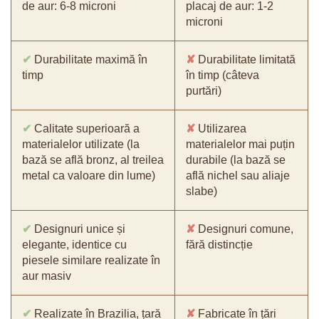
de aur: 6-8 microni
placaj de aur: 1-2
microni
✔
Durabilitate maximă în
✘
Durabilitate limitată
timp
în timp (câteva
purtări)
✔
Calitate superioară a
✘
Utilizarea
materialelor utilizate (la
materialelor mai puțin
bază se află bronz, al treilea
durabile (la bază se
metal ca valoare din lume)
află nichel sau aliaje
slabe)
✔
Designuri unice și
✘
Designuri comune,
elegante, identice cu
fără distincție
piesele similare realizate în
aur masiv
✔
Realizate în Brazilia, țară
✘
Fabricate în țări