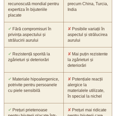
recunoscută mondial pentru
precum China, Turcia,
expertiza în bijuteriile
India
placate
✔
Fără compromisuri în
✘
Posibile variații în
privința aspectului și
aspectul și strălucirea
strălucirii aurului
aurului
✔
Rezistență sporită la
✘
Mai puțin rezistente
zgârieturi și deteriorări
la zgârieturi și
deteriorări
✔
Materiale hipoalergenice,
✘
Potențiale reacții
potrivite pentru persoanele
alergice la
cu piele sensibilă
materialele utilizate,
în special la nichel
✔
Prețuri prietenoase
✘
Prețuri mai ridicate
pentru bijuterii placate într-
pentru bijuterii care