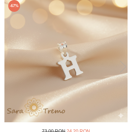
Verighete
-67%
Bijuterii pentru barbati
Inele
Lanturi
Bratari
Talismane
Verighete
Bijuterii din argint placate cu aur
24K
73,00 RON
24,20 RON