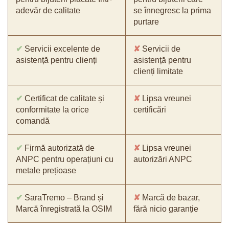
adevăr de calitate
se înnegresc la prima
purtare
✔
Servicii excelente de
✘
Servicii de
asistență pentru clienți
asistență pentru
clienți limitate
✔
Certificat de calitate și
✘
Lipsa vreunei
conformitate la orice
certificări
comandă
✔
Firmă autorizată de
✘
Lipsa vreunei
ANPC pentru operațiuni cu
autorizări ANPC
metale prețioase
✔
SaraTremo – Brand și
✘
Marcă de bazar,
Marcă înregistrată la OSIM
fără nicio garanție