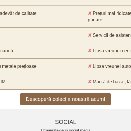
-adevăr de calitate
✘
Prețuri mai ridicat
purtare
✘
Servicii de asistenț
comandă
✘
Lipsa vreunei certif
 metale prețioase
✘
Lipsa vreunei aut
SIM
✘
Marcă de bazar, făr
Descoperă colecția noastră acum!
SOCIAL
Urmareste-ne in social media