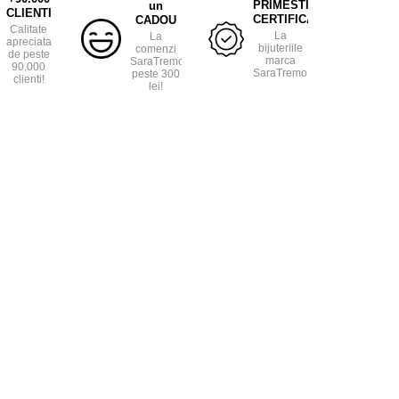
PRIMESTI
un
CLIENTI
CERTIFICAT
CADOU
Calitate
La
La
apreciata
bijuteriile
comenzi
de peste
marca
SaraTremo
90.000
SaraTremo.
peste 300
clienti!
lei!