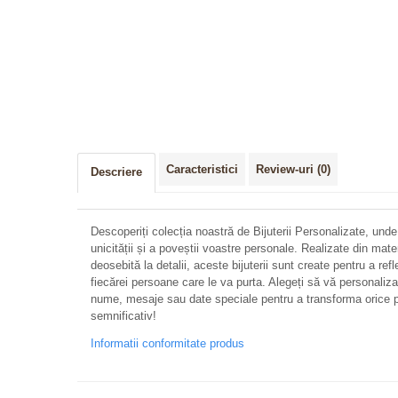
Caracteristici
Review-uri
(0)
Descriere
Descoperiți colecția noastră de Bijuterii Personalizate, unde
unicității și a poveștii voastre personale. Realizate din mate
deosebită la detalii, aceste bijuterii sunt create pentru a refl
fiecărei persoane care le va purta. Alegeți să vă personalizați 
nume, mesaje sau date speciale pentru a transforma orice p
semnificativ!
Informatii conformitate produs