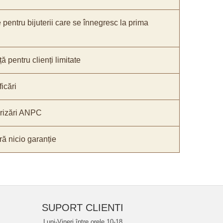
e pentru bijuterii care se înnegresc la prima
ă pentru clienți limitate
icări
orizări ANPC
ă nicio garanție
SUPORT CLIENTI
Luni-Vineri între orele 10-18