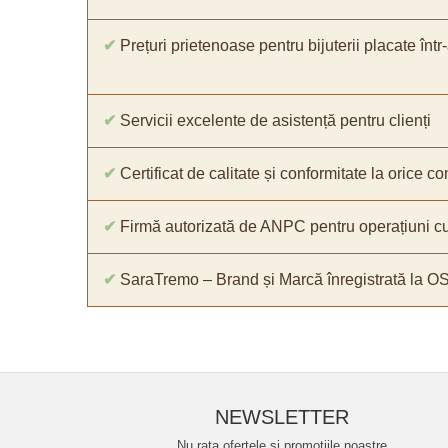
✔
Prețuri prietenoase pentru bijuterii placate într
✔
Servicii excelente de asistență pentru clienți
✔
Certificat de calitate și conformitate la orice 
✔
Firmă autorizată de ANPC pentru operațiuni cu
✔
SaraTremo – Brand și Marcă înregistrată la O
NEWSLETTER
Nu rata ofertele si promotiile noastre