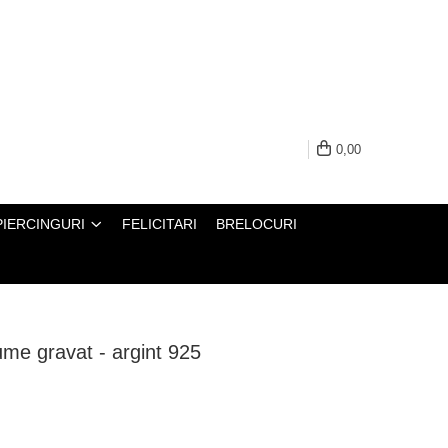
0,00
PIERCINGURI
FELICITARI
BRELOCURI
ume gravat - argint 925