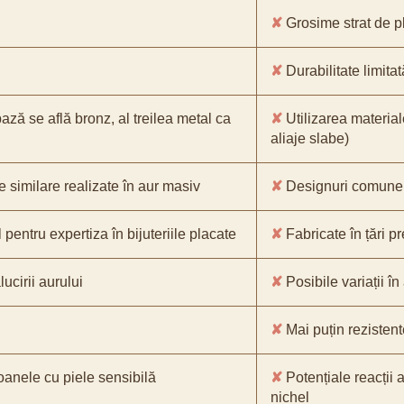
✘
Grosime strat de pl
✘
Durabilitate limitat
bază se află bronz, al treilea metal ca
✘
Utilizarea material
aliaje slabe)
e similare realizate în aur masiv
✘
Designuri comune, 
pentru expertiza în bijuteriile placate
✘
Fabricate în țări p
ucirii aurului
✘
Posibile variații în
✘
Mai puțin rezistente
oanele cu piele sensibilă
✘
Potențiale reacții a
nichel