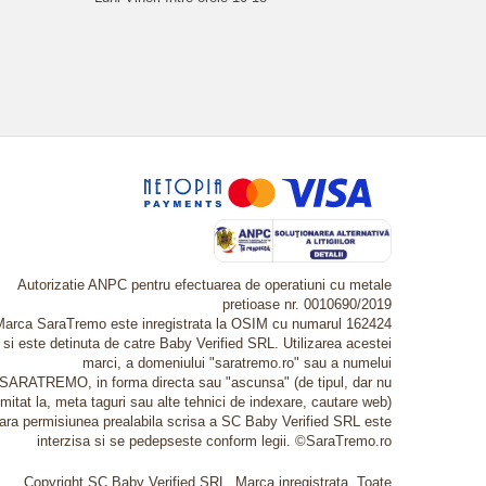
Autorizatie ANPC pentru efectuarea de operatiuni cu metale
pretioase nr. 0010690/2019
Marca SaraTremo este inregistrata la OSIM cu numarul 162424
si este detinuta de catre Baby Verified SRL. Utilizarea acestei
marci, a domeniului "saratremo.ro" sau a numelui
SARATREMO, in forma directa sau "ascunsa" (de tipul, dar nu
imitat la, meta taguri sau alte tehnici de indexare, cautare web)
fara permisiunea prealabila scrisa a SC Baby Verified SRL este
interzisa si se pedepseste conform legii. ©SaraTremo.ro
Copyright SC Baby Verified SRL. Marca inregistrata. Toate