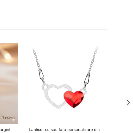
argint
Lantisor cu sau fara personalizare din
Lantisor pe