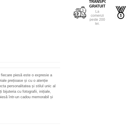
TRANSPORT
GRATUIT
La
comenzi
peste 200
lei.
 fiecare piesă este o expresie a
riale prețioase și cu o atenție
ecta personalitatea și stilul unic al
bijuteria cu fotografii, inițiale,
iesă într-un cadou memorabil și