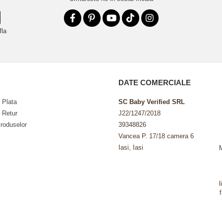
fla
DATE COMERCIALE
 Plata
SC Baby Verified SRL
e Retur
J22/1247/2018
roduselor
39348826
Vancea P. 17/18 camera 6
Iasi, Iasi
l