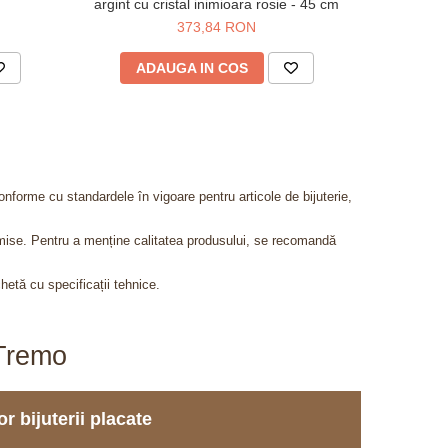
argint cu cristal inimioara rosie - 45 cm
373,84 RON
ADAUGA IN COS
AD
onforme cu standardele în vigoare pentru articole de bijuterie,
admise. Pentru a menține calitatea produsului, se recomandă
chetă cu specificații tehnice.
aTremo
r bijuterii placate