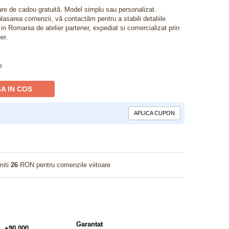
lare de cadou gratuită. Model simplu sau personalizat.
lasarea comenzii, vă contactăm pentru a stabili detaliile
t in Romania de atelier partener, expediat si comercializat prin
er.
e
A IN COS
APLICA CUPON
miti
26
RON pentru comenzile viitoare
Garantat
+90.000