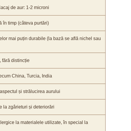
acaj de aur: 1-2 microni
ă în timp (câteva purtări)
elor mai puțin durabile (la bază se află nichel sau
fără distincție
recum China, Turcia, India
 aspectul și strălucirea aurului
 la zgârieturi și deteriorări
lergice la materialele utilizate, în special la