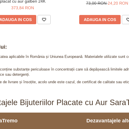
placat cu aur galben 24K
73,00 RON
24,20 RON
373,84 RON
ADAUGA IN COS
ADAUGA IN COS
ui:
itatea aplicabile în România și Uniunea Europeană. Materialele utilizate sunt c
nu conține substanțe periculoase în concentrații care să depășească limitele 
ce sau detergenți.
 de livrare și însoțite, acolo unde este cazul, de certificat de calitate sau eti
ajele Bijuteriilor Placate cu Aur Sar
araTremo
Dezavantajele alto