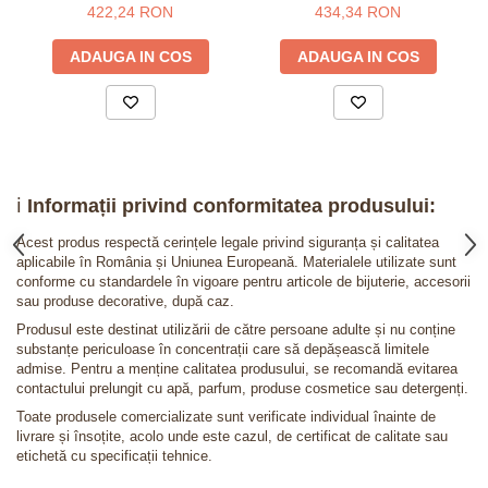
925 placat cu aur 24K -
925 placat cu aur roz -
422,24 RON
434,34 RON
constelatia Berbec
constelatia Berbec
ADAUGA IN COS
ADAUGA IN COS
ℹ️
Informații privind conformitatea produsului:
Acest produs respectă cerințele legale privind siguranța și calitatea
aplicabile în România și Uniunea Europeană. Materialele utilizate sunt
conforme cu standardele în vigoare pentru articole de bijuterie, accesorii
sau produse decorative, după caz.
Produsul este destinat utilizării de către persoane adulte și nu conține
substanțe periculoase în concentrații care să depășească limitele
admise. Pentru a menține calitatea produsului, se recomandă evitarea
contactului prelungit cu apă, parfum, produse cosmetice sau detergenți.
Toate produsele comercializate sunt verificate individual înainte de
livrare și însoțite, acolo unde este cazul, de certificat de calitate sau
etichetă cu specificații tehnice.