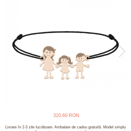
Verighete
Bijuterii pentru barbati
Inele
Lanturi
Bratari
Talismane
Verighete
Bijuterii din argint placate cu aur
24K
320,60 RON
Livrare în 2-3 zile lucrătoare. Ambalare de cadou gratuită. Model simplu