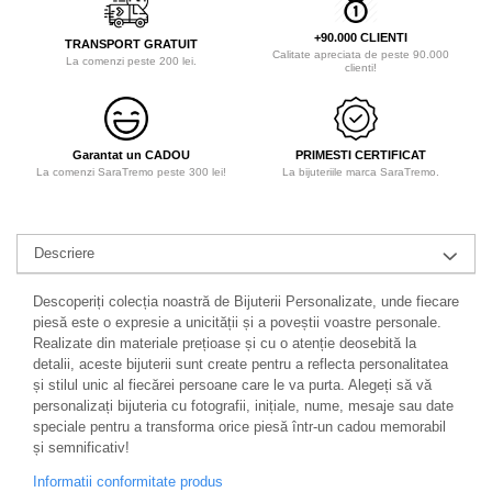
+90.000 CLIENTI
TRANSPORT GRATUIT
Calitate apreciata de peste 90.000
La comenzi peste 200 lei.
clienti!
Garantat un CADOU
PRIMESTI CERTIFICAT
La comenzi SaraTremo peste 300 lei!
La bijuteriile marca SaraTremo.
Descriere
Descoperiți colecția noastră de Bijuterii Personalizate, unde fiecare
piesă este o expresie a unicității și a poveștii voastre personale.
Realizate din materiale prețioase și cu o atenție deosebită la
detalii, aceste bijuterii sunt create pentru a reflecta personalitatea
și stilul unic al fiecărei persoane care le va purta. Alegeți să vă
personalizați bijuteria cu fotografii, inițiale, nume, mesaje sau date
speciale pentru a transforma orice piesă într-un cadou memorabil
și semnificativ!
Informatii conformitate produs