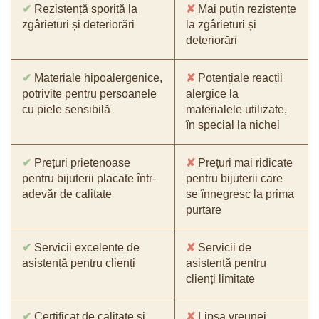
✔
Rezistență sporită la
✘
Mai puțin rezistente
zgârieturi și deteriorări
la zgârieturi și
deteriorări
✔
Materiale hipoalergenice,
✘
Potențiale reacții
potrivite pentru persoanele
alergice la
cu piele sensibilă
materialele utilizate,
în special la nichel
✔
Prețuri prietenoase
✘
Prețuri mai ridicate
pentru bijuterii placate într-
pentru bijuterii care
adevăr de calitate
se înnegresc la prima
purtare
✔
Servicii excelente de
✘
Servicii de
asistență pentru clienți
asistență pentru
clienți limitate
✔
Certificat de calitate și
✘
Lipsa vreunei