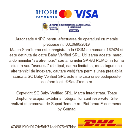
Autorizatie ANPC pentru efectuarea de operatiuni cu metale
pretioase nr. 0010690/2019
Marca SaraTremo este inregistrata la OSIM cu numarul 162424 si
este detinuta de catre Baby Verified SRL. Utilizarea acestei marci,
a domeniului "saratremo.ro" sau a numelui SARATREMO, in forma
directa sau "ascunsa" (de tipul, dar nu limitat la, meta taguri sau
alte tehnici de indexare, cautare web) fara permisiunea prealabila
scrisa a SC Baby Verified SRL este interzisa si se pedepseste
conform legii. ©SaraTremo.ro
Copyright SC Baby Verified SRL. Marca inregistrata. Toate
drepturile asupra textelor si fotografiilor sunt rezervate. Site
realizat si promovat de SuportRemote.ro.
Platforma E-commerce
by Gomag
4749819f0d917dc5db71edd975e97bba
Livrare oriunde in Europa in 2 zile prin DHL Express