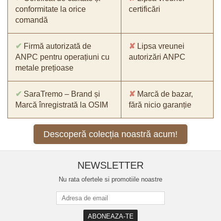
conformitate la orice
certificări
comandă
✔
Firmă autorizată de
✘
Lipsa vreunei
ANPC pentru operațiuni cu
autorizări ANPC
metale prețioase
✔
SaraTremo – Brand și
✘
Marcă de bazar,
Marcă înregistrată la OSIM
fără nicio garanție
Descoperă colecția noastră acum!
NEWSLETTER
Nu rata ofertele si promotiile noastre