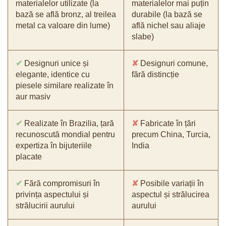
materialelor utilizate (la
materialelor mai puțin
bază se află bronz, al treilea
durabile (la bază se
metal ca valoare din lume)
află nichel sau aliaje
slabe)
✔
Designuri unice și
✘
Designuri comune,
elegante, identice cu
fără distincție
piesele similare realizate în
aur masiv
✔
Realizate în Brazilia, țară
✘
Fabricate în țări
recunoscută mondial pentru
precum China, Turcia,
expertiza în bijuteriile
India
placate
✔
Fără compromisuri în
✘
Posibile variații în
privința aspectului și
aspectul și strălucirea
strălucirii aurului
aurului