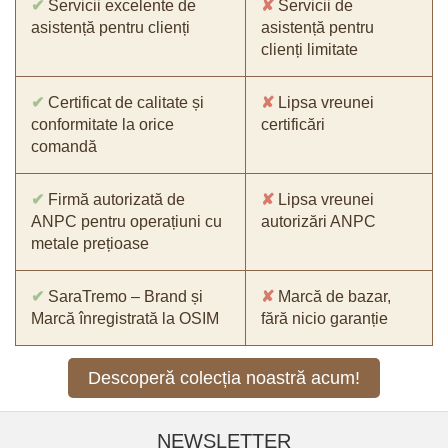
✔
Servicii excelente de
✘
Servicii de
asistență pentru clienți
asistență pentru
clienți limitate
✔
Certificat de calitate și
✘
Lipsa vreunei
conformitate la orice
certificări
comandă
✔
Firmă autorizată de
✘
Lipsa vreunei
ANPC pentru operațiuni cu
autorizări ANPC
metale prețioase
✔
SaraTremo – Brand și
✘
Marcă de bazar,
Marcă înregistrată la OSIM
fără nicio garanție
Descoperă colecția noastră acum!
NEWSLETTER