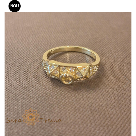
Verighete
NOU
Bijuterii pentru barbati
Inele
Lanturi
Bratari
Talismane
Verighete
Bijuterii din argint placate cu aur
24K