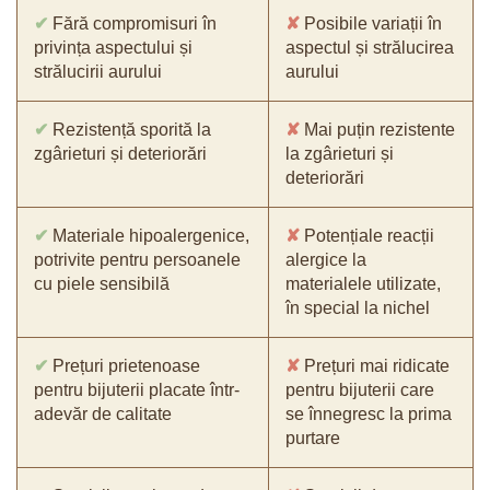
✔
Fără compromisuri în
✘
Posibile variații în
privința aspectului și
aspectul și strălucirea
strălucirii aurului
aurului
✔
Rezistență sporită la
✘
Mai puțin rezistente
zgârieturi și deteriorări
la zgârieturi și
deteriorări
✔
Materiale hipoalergenice,
✘
Potențiale reacții
potrivite pentru persoanele
alergice la
cu piele sensibilă
materialele utilizate,
în special la nichel
✔
Prețuri prietenoase
✘
Prețuri mai ridicate
pentru bijuterii placate într-
pentru bijuterii care
adevăr de calitate
se înnegresc la prima
purtare