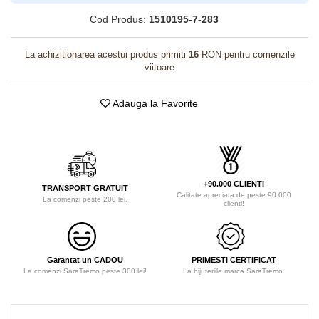
Cod Produs:
1510195-7-283
La achizitionarea acestui produs primiti
16
RON pentru comenzile
viitoare
Adauga la Favorite
+90.000 CLIENTI
TRANSPORT GRATUIT
Calitate apreciata de peste 90.000
La comenzi peste 200 lei.
clienti!
Garantat un CADOU
PRIMESTI CERTIFICAT
La comenzi SaraTremo peste 300 lei!
La bijuteriile marca SaraTremo.