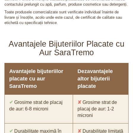
contactului prelungit cu apă, parfum, produse cosmetice sau detergenți.
Toate produsele comercializate sunt verificate individual înainte de
livrare și însoțite, acolo unde este cazul, de certificat de calitate sau
etichetă cu specificații tehnice.
Avantajele Bijuteriilor Placate cu
Aur SaraTremo
Avantajele bijuteriilor
Dezavantajele
placate cu aur
altor bijuterii
SaraTremo
placate
✔
Grosime strat de placaj
✘
Grosime strat de
de aur: 6-8 microni
placaj de aur: 1-2
microni
✔
Durabilitate maximă în
✘
Durabilitate limitată