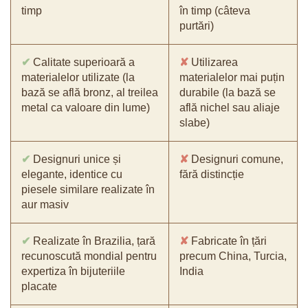
timp
în timp (câteva
purtări)
✔
Calitate superioară a
✘
Utilizarea
materialelor utilizate (la
materialelor mai puțin
bază se află bronz, al treilea
durabile (la bază se
metal ca valoare din lume)
află nichel sau aliaje
slabe)
✔
Designuri unice și
✘
Designuri comune,
elegante, identice cu
fără distincție
piesele similare realizate în
aur masiv
✔
Realizate în Brazilia, țară
✘
Fabricate în țări
recunoscută mondial pentru
precum China, Turcia,
expertiza în bijuteriile
India
placate