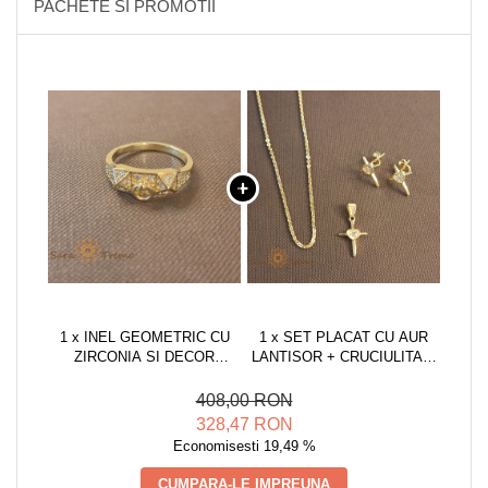
PACHETE SI PROMOTII
1 x INEL GEOMETRIC CU
1 x SET PLACAT CU AUR
ZIRCONIA SI DECOR
LANTISOR + CRUCIULITA +
CHARM - PLACAT 14K
CERCEI
408,00 RON
328,47 RON
Economisesti 19,49 %
CUMPARA-LE IMPREUNA