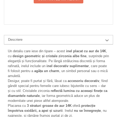
Descriere
Un detaliu care iese din tipare – acest
inel placat cu aur de 14K
,
cu
design geometric și cristale zirconia albe fine
, surprinde prin
eleganță și funcționalitate. Pe lângă strălucirea discretă și forma
rafinată, inelul include un
inel decorativ suplimentar
, care poate
fi folosit pentru a
agăța un charm
, un simbol personal sau o mică
amuletă.
Desigur, poate fi purtat și fără, lăsat ca
accesoriu decorativ
, fiind
gândit special pentru femeile care iubesc bijuteriile cu sens – dar
și cu stil. Cristalele zirconia
reflectă lumina cu aceeași finețe ca
diamantele naturale
, iar forma geometrică aduce un plus de
modernitate unei piese altfel atemporale.
Placarea cu
3 straturi groase de aur 14K
oferă
protecție
împotriva oxidării, a apei și uzurii
. Inelul
nu se înnegrește
, nu
ruginește, și rămâne frumos purtat zi de zi.