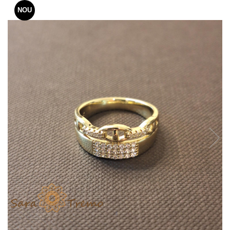
Verighete
NOU
Bijuterii pentru barbati
Inele
Lanturi
Bratari
Talismane
Verighete
Bijuterii din argint placate cu aur
24K