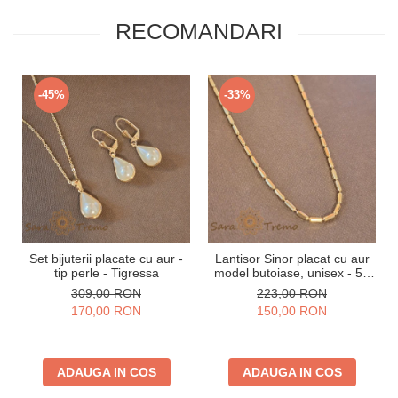
RECOMANDARI
-45%
-33%
Set bijuterii placate cu aur -
Lantisor Sinor placat cu aur
tip perle - Tigressa
model butoiase, unisex - 50
cm
309,00 RON
223,00 RON
170,00 RON
150,00 RON
ADAUGA IN COS
ADAUGA IN COS