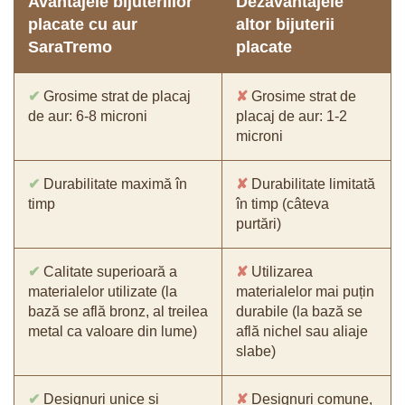
Avantajele bijuteriilor
Dezavantajele
placate cu aur
altor bijuterii
SaraTremo
placate
✔
Grosime strat de placaj
✘
Grosime strat de
de aur: 6-8 microni
placaj de aur: 1-2
microni
✔
Durabilitate maximă în
✘
Durabilitate limitată
timp
în timp (câteva
purtări)
✔
Calitate superioară a
✘
Utilizarea
materialelor utilizate (la
materialelor mai puțin
bază se află bronz, al treilea
durabile (la bază se
metal ca valoare din lume)
află nichel sau aliaje
slabe)
✔
Designuri unice și
✘
Designuri comune,