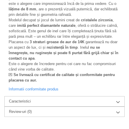
este o alegere care impresionează încă de la prima vedere. Cu o
lățime de 8 mm
, are o prezență vizuală puternică, dar echilibrată
prin detaliile fine și geometria rafinată.
Modelul decupat și jocul de lumini creat de
cristalele zirconia
,
care
imită perfect diamantele naturale
, oferă o strălucire calmă,
sofisticată. Este genul de inel care îți completează ținuta fără să
pară prea mult – un echilibru rar între eleganță și expresivitate.
Placarea cu
3 straturi groase de aur de 14K
garantează nu doar
un aspect de lux, ci și
rezistență în timp
. Inelul
nu se
înnegrește, nu ruginește și poate fi purtat fără grijă chiar și în
contact cu apa
.
Este o alegere de încredere pentru cei care nu fac compromisuri
când vine vorba de calitate.
💌
Se livrează cu certificat de calitate și conformitate pentru
placarea cu aur.
Informatii conformitate produs
Caracteristici
Review-uri
(0)