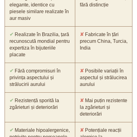
elegante, identice cu
fără distincție
piesele similare realizate în
aur masiv
✔
Realizate în Brazilia, țară
✘
Fabricate în țări
recunoscută mondial pentru
precum China, Turcia,
expertiza în bijuteriile
India
placate
✔
Fără compromisuri în
✘
Posibile variații în
privința aspectului și
aspectul și strălucirea
strălucirii aurului
aurului
✔
Rezistență sporită la
✘
Mai puțin rezistente
zgârieturi și deteriorări
la zgârieturi și
deteriorări
✔
Materiale hipoalergenice,
✘
Potențiale reacții
potrivite pentru persoanele
alergice la