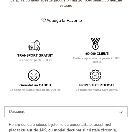
La achizitionarea acestui produs primiti
16
RON pentru comenzile
viitoare
Adauga la Favorite
+90.000 CLIENTI
TRANSPORT GRATUIT
Calitate apreciata de peste 90.000
La comenzi peste 200 lei.
clienti!
Garantat un CADOU
PRIMESTI CERTIFICAT
La comenzi SaraTremo peste 300 lei!
La bijuteriile marca SaraTremo.
Descriere
Pentru cei care iubesc bijuteriile cu personalitate, acest
inel
placat cu aur de 14K, cu model decupat și cristale zirconia
,