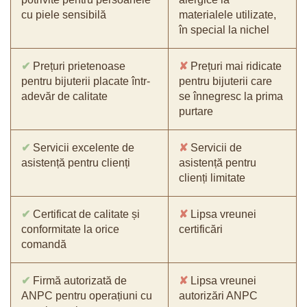
cu piele sensibilă
materialele utilizate,
în special la nichel
✔
Prețuri prietenoase
✘
Prețuri mai ridicate
pentru bijuterii placate într-
pentru bijuterii care
adevăr de calitate
se înnegresc la prima
purtare
✔
Servicii excelente de
✘
Servicii de
asistență pentru clienți
asistență pentru
clienți limitate
✔
Certificat de calitate și
✘
Lipsa vreunei
conformitate la orice
certificări
comandă
✔
Firmă autorizată de
✘
Lipsa vreunei
ANPC pentru operațiuni cu
autorizări ANPC