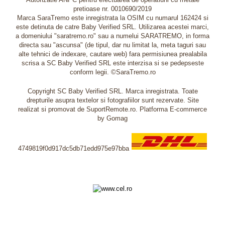
pretioase nr. 0010690/2019
Marca SaraTremo este inregistrata la OSIM cu numarul 162424 si
este detinuta de catre Baby Verified SRL. Utilizarea acestei marci,
a domeniului "saratremo.ro" sau a numelui SARATREMO, in forma
directa sau "ascunsa" (de tipul, dar nu limitat la, meta taguri sau
alte tehnici de indexare, cautare web) fara permisiunea prealabila
scrisa a SC Baby Verified SRL este interzisa si se pedepseste
conform legii. ©SaraTremo.ro
Copyright SC Baby Verified SRL. Marca inregistrata. Toate
drepturile asupra textelor si fotografiilor sunt rezervate. Site
realizat si promovat de SuportRemote.ro.
Platforma E-commerce
by Gomag
4749819f0d917dc5db71edd975e97bba
Livrare oriunde in Europa in 2 zile prin DHL Express