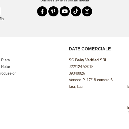
Urmareste-ne in social media
fla
DATE COMERCIALE
 Plata
SC Baby Verified SRL
e Retur
J22/1247/2018
roduselor
39348826
Vancea P. 17/18 camera 6
Iasi, Iasi
l