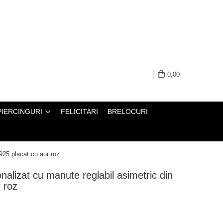
0,00
PIERCINGURI
FELICITARI
BRELOCURI
 925 placat cu aur roz
onalizat cu manute reglabil asimetric din
r roz