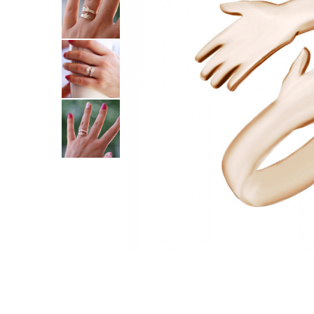
Verighete
Bijuterii pentru barbati
Inele
Lanturi
Bratari
Talismane
Verighete
Bijuterii din argint placate cu aur
24K
Distribuie
pe
Facebook