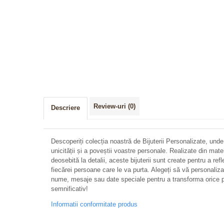
Review-uri
(0)
Descriere
Descoperiți colecția noastră de Bijuterii Personalizate, unde
unicității și a poveștii voastre personale. Realizate din mate
deosebită la detalii, aceste bijuterii sunt create pentru a refl
fiecărei persoane care le va purta. Alegeți să vă personalizați 
nume, mesaje sau date speciale pentru a transforma orice p
semnificativ!
Informatii conformitate produs