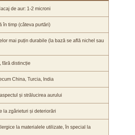
acaj de aur: 1-2 microni
ă în timp (câteva purtări)
elor mai puțin durabile (la bază se află nichel sau
fără distincție
recum China, Turcia, India
 aspectul și strălucirea aurului
 la zgârieturi și deteriorări
lergice la materialele utilizate, în special la