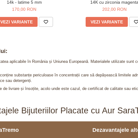
14k - latime 5 mm
14K cu zirconia magent
170,00 RON
202,00 RON
VEZI VARIANTE
VEZI VARIANTE
ui:
itatea aplicabile în România și Uniunea Europeană. Materialele utilizate sunt c
nu conține substanțe periculoase în concentrații care să depășească limitele 
ce sau detergenți.
 de livrare și însoțite, acolo unde este cazul, de certificat de calitate sau eti
ajele Bijuteriilor Placate cu Aur Sar
araTremo
Dezavantajele alto