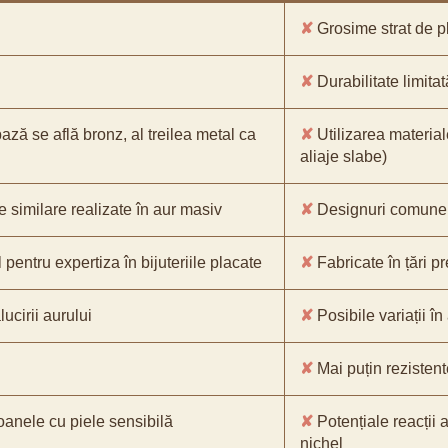
✘
Grosime strat de pl
✘
Durabilitate limitat
bază se află bronz, al treilea metal ca
✘
Utilizarea material
aliaje slabe)
e similare realizate în aur masiv
✘
Designuri comune, 
pentru expertiza în bijuteriile placate
✘
Fabricate în țări p
ucirii aurului
✘
Posibile variații în
✘
Mai puțin rezistente
oanele cu piele sensibilă
✘
Potențiale reacții a
nichel