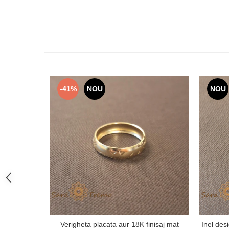
-41%
NOU
NOU
Verigheta placata aur 18K finisaj mat
Inel desi