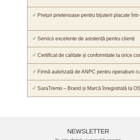
✔
Prețuri prietenoase pentru bijuterii placate într
✔
Servicii excelente de asistență pentru clienți
✔
Certificat de calitate și conformitate la orice 
✔
Firmă autorizată de ANPC pentru operațiuni cu
✔
SaraTremo – Brand și Marcă înregistrată la O
NEWSLETTER