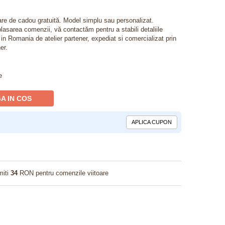
lare de cadou gratuită. Model simplu sau personalizat.
lasarea comenzii, vă contactăm pentru a stabili detaliile
t in Romania de atelier partener, expediat si comercializat prin
er.
e
A IN COS
APLICA CUPON
miti
34
RON pentru comenzile viitoare