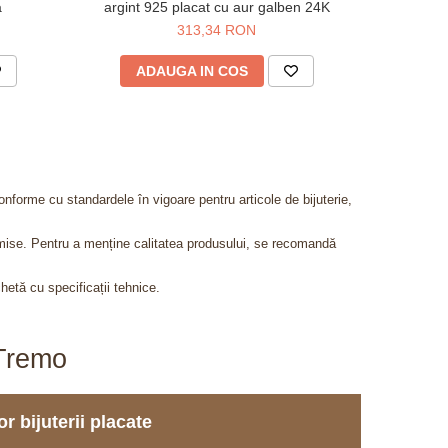
a
argint 925 placat cu aur galben 24K
313,34 RON
ADAUGA IN COS
V
onforme cu standardele în vigoare pentru articole de bijuterie,
admise. Pentru a menține calitatea produsului, se recomandă
chetă cu specificații tehnice.
aTremo
r bijuterii placate