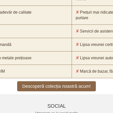
-adevăr de calitate
✘
Prețuri mai ridicat
purtare
✘
Servicii de asistenț
comandă
✘
Lipsa vreunei certif
 metale prețioase
✘
Lipsa vreunei aut
SIM
✘
Marcă de bazar, făr
Descoperă colecția noastră acum!
SOCIAL