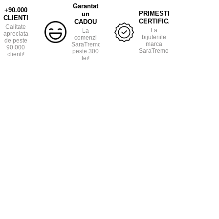
Garantat
+90.000
PRIMESTI
un
CLIENTI
CERTIFICAT
CADOU
Calitate
La
La
apreciata
bijuteriile
comenzi
de peste
marca
SaraTremo
90.000
SaraTremo.
peste 300
clienti!
lei!