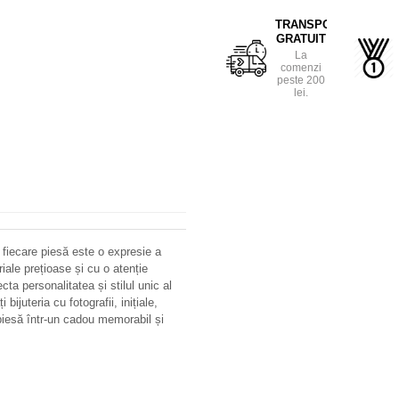
TRANSPORT
GRATUIT
La
comenzi
peste 200
lei.
 fiecare piesă este o expresie a
riale prețioase și cu o atenție
ecta personalitatea și stilul unic al
bijuteria cu fotografii, inițiale,
iesă într-un cadou memorabil și