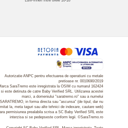
Luni-Vineri între orele 10-18
Autorizatie ANPC pentru efectuarea de operatiuni cu metale
pretioase nr. 0010690/2019
Marca SaraTremo este inregistrata la OSIM cu numarul 162424
si este detinuta de catre Baby Verified SRL. Utilizarea acestei
marci, a domeniului "saratremo.ro" sau a numelui
SARATREMO, in forma directa sau "ascunsa" (de tipul, dar nu
imitat la, meta taguri sau alte tehnici de indexare, cautare web)
fara permisiunea prealabila scrisa a SC Baby Verified SRL este
interzisa si se pedepseste conform legii. ©SaraTremo.ro
Copyright SC Baby Verified SRL. Marca inregistrata. Toate