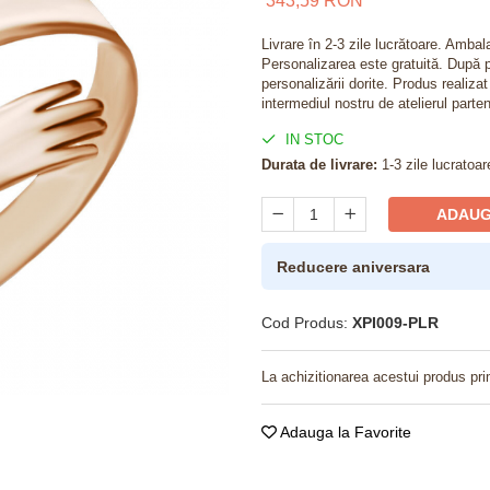
343,59 RON
Livrare în 2-3 zile lucrătoare. Amba
Personalizarea este gratuită. După p
personalizării dorite. Produs realiza
intermediul nostru de atelierul parten
IN STOC
Durata de livrare:
1-3 zile lucratoar
ADAUG
Reducere aniversara
Cod Produs:
XPI009-PLR
La achizitionarea acestui produs pri
Adauga la Favorite