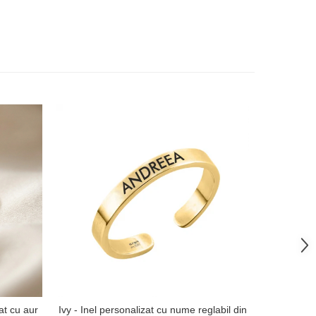
NOU
at cu aur
Ivy - Inel personalizat cu nume reglabil din
Inel geomet