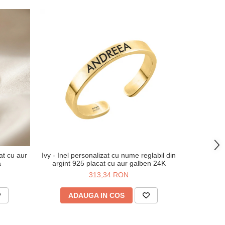
NOU
at cu aur
Ivy - Inel personalizat cu nume reglabil din
Inel geomet
a
argint 925 placat cu aur galben 24K
313,34 RON
ADAUGA IN COS
V