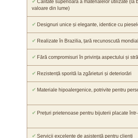
✔
Calitate superioară a materialelor utilizate (la 
valoare din lume)
✔
Designuri unice și elegante, identice cu piesel
✔
Realizate în Brazilia, țară recunoscută mondial 
✔
Fără compromisuri în privința aspectului și străl
✔
Rezistență sporită la zgârieturi și deteriorări
✔
Materiale hipoalergenice, potrivite pentru pers
✔
Prețuri prietenoase pentru bijuterii placate într
✔
Servicii excelente de asistență pentru clienți