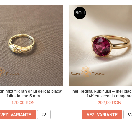
NOU
gn mixt filigran ghiul delicat placat
Inel Regina Rubinului – Inel plac
14k - latime 5 mm
14K cu zirconia magent
170,00 RON
202,00 RON
VEZI VARIANTE
VEZI VARIANTE