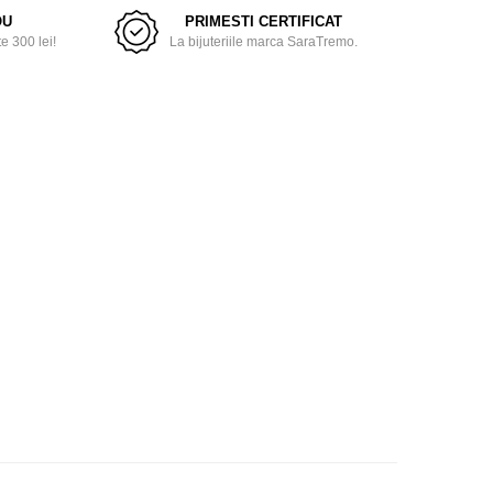
OU
PRIMESTI CERTIFICAT
 300 lei!
La bijuteriile marca SaraTremo.