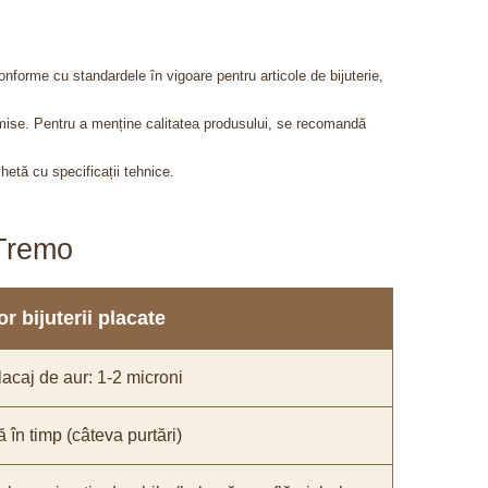
onforme cu standardele în vigoare pentru articole de bijuterie,
admise. Pentru a menține calitatea produsului, se recomandă
chetă cu specificații tehnice.
aTremo
r bijuterii placate
acaj de aur: 1-2 microni
ă în timp (câteva purtări)