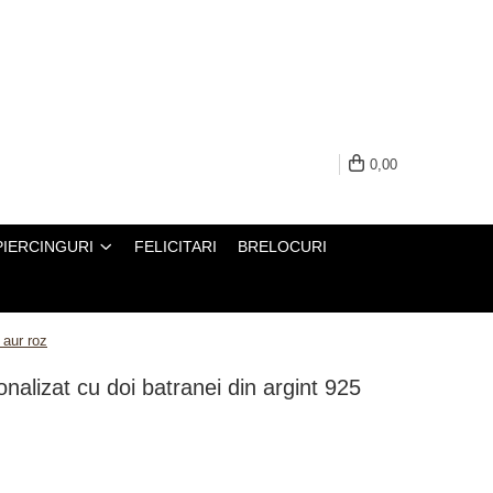
0,00
PIERCINGURI
FELICITARI
BRELOCURI
 aur roz
sonalizat cu doi batranei din argint 925