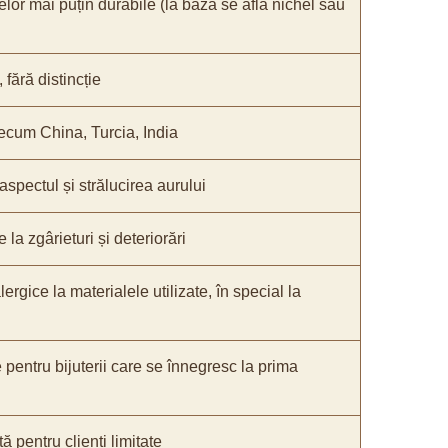
elor mai puțin durabile (la bază se află nichel sau
fără distincție
recum China, Turcia, India
 aspectul și strălucirea aurului
 la zgârieturi și deteriorări
lergice la materialele utilizate, în special la
e pentru bijuterii care se înnegresc la prima
ă pentru clienți limitate