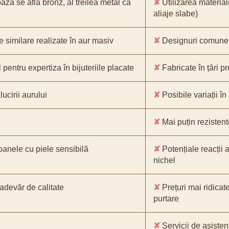
bază se află bronz, al treilea metal ca
✘
Utilizarea material
aliaje slabe)
e similare realizate în aur masiv
✘
Designuri comune, 
pentru expertiza în bijuteriile placate
✘
Fabricate în țări p
ucirii aurului
✘
Posibile variații în
✘
Mai puțin rezistente
oanele cu piele sensibilă
✘
Potențiale reacții a
nichel
-adevăr de calitate
✘
Prețuri mai ridicat
purtare
✘
Servicii de asistenț