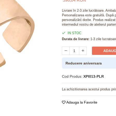
398,04 RON
Livrare în 2-3 zile lucrătoare. Amba
Personalizarea este gratuită. După p
personalizării dorite. Produs realiza
intermediul nostru de atelierul parten
IN STOC
Durata de livrare:
1-3 zile lucratoar
ADAUG
Reducere aniversara
Cod Produs:
XPI013-PLR
La achizitionarea acestui produs pri
Adauga la Favorite