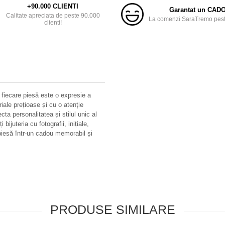
+90.000 CLIENTI
Garantat un CAD
Calitate apreciata de peste 90.000
La comenzi SaraTremo peste
clienti!
 fiecare piesă este o expresie a
riale prețioase și cu o atenție
ecta personalitatea și stilul unic al
bijuteria cu fotografii, inițiale,
iesă într-un cadou memorabil și
PRODUSE SIMILARE