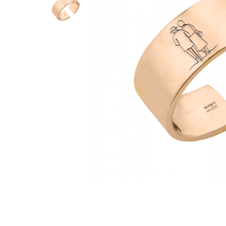
Verighete
Bijuterii pentru barbati
Inele
Lanturi
Bratari
Talismane
Verighete
Bijuterii din argint placate cu aur
24K
Distribuie
pe
Facebook