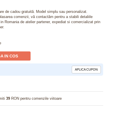
lare de cadou gratuită. Model simplu sau personalizat.
lasarea comenzii, vă contactăm pentru a stabili detaliile
t in Romania de atelier partener, expediat si comercializat prin
er.
e
A IN COS
APLICA CUPON
miti
39
RON pentru comenzile viitoare