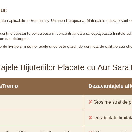
ui:
itatea aplicabile în România și Uniunea Europeană. Materialele utilizate sunt c
nu conține substanțe periculoase în concentrații care să depășească limitele 
ce sau detergenți.
 de livrare și însoțite, acolo unde este cazul, de certificat de calitate sau eti
ajele Bijuteriilor Placate cu Aur Sar
araTremo
Dezavantajele alto
✘
Grosime strat de pl
✘
Durabilitate limitat