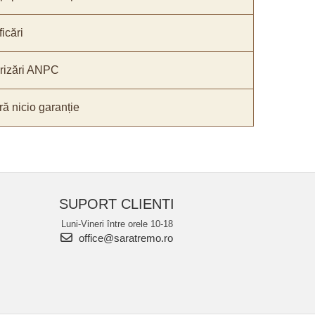
icări
orizări ANPC
ă nicio garanție
SUPORT CLIENTI
Luni-Vineri între orele 10-18
office@saratremo.ro