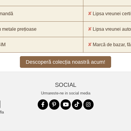
comandă
✘
Lipsa vreunei certif
 metale prețioase
✘
Lipsa vreunei aut
SIM
✘
Marcă de bazar, făr
Descoperă colecția noastră acum!
SOCIAL
Urmareste-ne in social media
fla