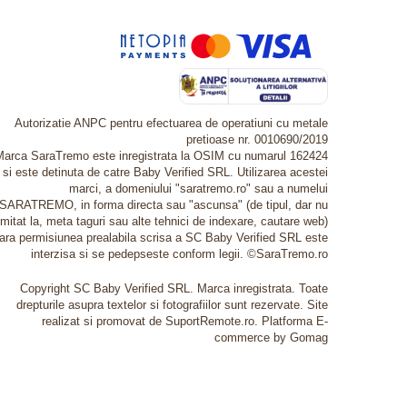
Autorizatie ANPC pentru efectuarea de operatiuni cu metale
pretioase nr. 0010690/2019
Marca SaraTremo este inregistrata la OSIM cu numarul 162424
si este detinuta de catre Baby Verified SRL. Utilizarea acestei
marci, a domeniului "saratremo.ro" sau a numelui
SARATREMO, in forma directa sau "ascunsa" (de tipul, dar nu
imitat la, meta taguri sau alte tehnici de indexare, cautare web)
fara permisiunea prealabila scrisa a SC Baby Verified SRL este
interzisa si se pedepseste conform legii. ©SaraTremo.ro
Copyright SC Baby Verified SRL. Marca inregistrata. Toate
drepturile asupra textelor si fotografiilor sunt rezervate. Site
realizat si promovat de SuportRemote.ro.
Platforma E-
commerce by Gomag