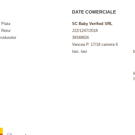
DATE COMERCIALE
 Plata
SC Baby Verified SRL
e Retur
J22/1247/2018
roduselor
39348826
Vancea P. 17/18 camera 6
Iasi, Iasi
l