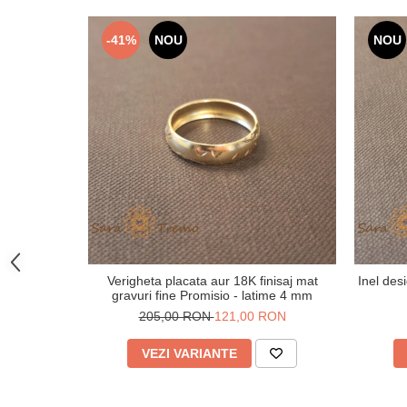
-41%
NOU
NOU
Verigheta placata aur 18K finisaj mat
Inel desi
gravuri fine Promisio - latime 4 mm
205,00 RON
121,00 RON
VEZI VARIANTE