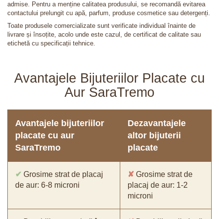
admise. Pentru a menține calitatea produsului, se recomandă evitarea
contactului prelungit cu apă, parfum, produse cosmetice sau detergenți.
Toate produsele comercializate sunt verificate individual înainte de
livrare și însoțite, acolo unde este cazul, de certificat de calitate sau
etichetă cu specificații tehnice.
Avantajele Bijuteriilor Placate cu
Aur SaraTremo
Avantajele bijuteriilor
Dezavantajele
placate cu aur
altor bijuterii
SaraTremo
placate
✔
Grosime strat de placaj
✘
Grosime strat de
de aur: 6-8 microni
placaj de aur: 1-2
microni