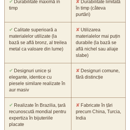
✔
Durabilitate maximă în
✘
Durabilitate limitată
timp
în timp (câteva
purtări)
✔
Calitate superioară a
✘
Utilizarea
materialelor utilizate (la
materialelor mai puțin
bază se află bronz, al treilea
durabile (la bază se
metal ca valoare din lume)
află nichel sau aliaje
slabe)
✔
Designuri unice și
✘
Designuri comune,
elegante, identice cu
fără distincție
piesele similare realizate în
aur masiv
✔
Realizate în Brazilia, țară
✘
Fabricate în țări
recunoscută mondial pentru
precum China, Turcia,
expertiza în bijuteriile
India
placate