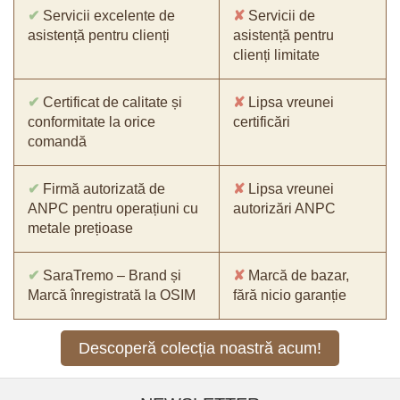
✔
Servicii excelente de
✘
Servicii de
asistență pentru clienți
asistență pentru
clienți limitate
✔
Certificat de calitate și
✘
Lipsa vreunei
conformitate la orice
certificări
comandă
✔
Firmă autorizată de
✘
Lipsa vreunei
ANPC pentru operațiuni cu
autorizări ANPC
metale prețioase
✔
SaraTremo – Brand și
✘
Marcă de bazar,
Marcă înregistrată la OSIM
fără nicio garanție
Descoperă colecția noastră acum!