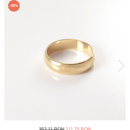
Verighete
-40%
Bijuterii pentru barbati
Inele
Lanturi
Bratari
Talismane
Verighete
Bijuterii din argint placate cu aur
24K
352,11 RON
211,75 RON