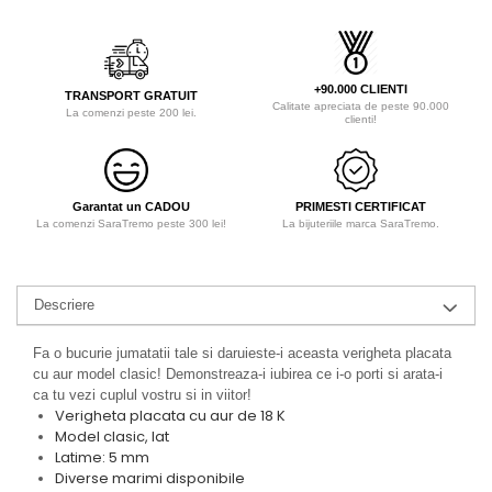
+90.000 CLIENTI
TRANSPORT GRATUIT
Calitate apreciata de peste 90.000
La comenzi peste 200 lei.
clienti!
Garantat un CADOU
PRIMESTI CERTIFICAT
La comenzi SaraTremo peste 300 lei!
La bijuteriile marca SaraTremo.
Descriere
Fa o bucurie jumatatii tale si daruieste-i aceasta verigheta placata
cu aur model clasic! Demonstreaza-i iubirea ce i-o porti si arata-i
ca tu vezi cuplul vostru si in viitor!
Verigheta placata cu aur de 18 K
Model clasic, lat
Latime: 5 mm
Diverse marimi disponibile