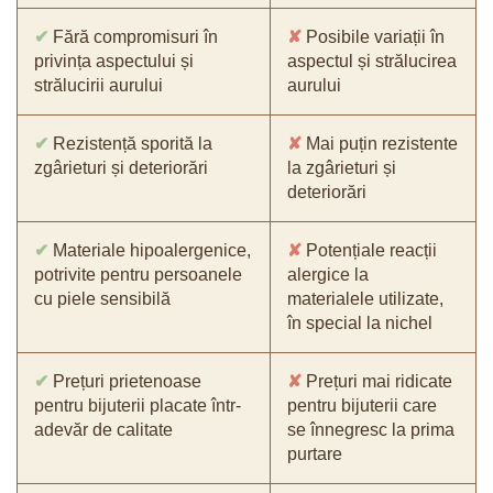
✔
Fără compromisuri în
✘
Posibile variații în
privința aspectului și
aspectul și strălucirea
strălucirii aurului
aurului
✔
Rezistență sporită la
✘
Mai puțin rezistente
zgârieturi și deteriorări
la zgârieturi și
deteriorări
✔
Materiale hipoalergenice,
✘
Potențiale reacții
potrivite pentru persoanele
alergice la
cu piele sensibilă
materialele utilizate,
în special la nichel
✔
Prețuri prietenoase
✘
Prețuri mai ridicate
pentru bijuterii placate într-
pentru bijuterii care
adevăr de calitate
se înnegresc la prima
purtare