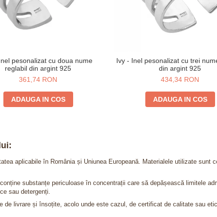
 Inel pesonalizat cu doua nume
Ivy - Inel pesonalizat cu trei num
reglabil din argint 925
din argint 925
361,74 RON
434,34 RON
ADAUGA IN COS
ADAUGA IN COS
ui:
itatea aplicabile în România și Uniunea Europeană. Materialele utilizate sunt c
nu conține substanțe periculoase în concentrații care să depășească limitele 
ce sau detergenți.
 de livrare și însoțite, acolo unde este cazul, de certificat de calitate sau eti