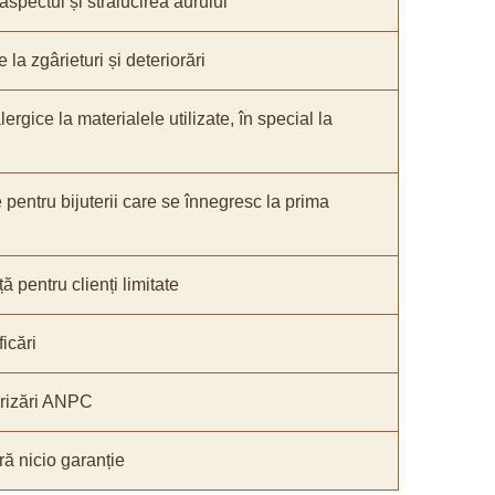
 aspectul și strălucirea aurului
 la zgârieturi și deteriorări
lergice la materialele utilizate, în special la
e pentru bijuterii care se înnegresc la prima
ă pentru clienți limitate
icări
orizări ANPC
ă nicio garanție