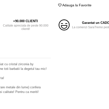
Adauga la Favorite
+90.000 CLIENTI
Garantat un CAD
Calitate apreciata de peste 90.000
La comenzi SaraTremo peste
clienti!
iat cu cristal zirconia by
e toti barbatii la degetul tau mic!
ta!
 rare metale din lume) confera
si calitate! Pentru ca meriti!