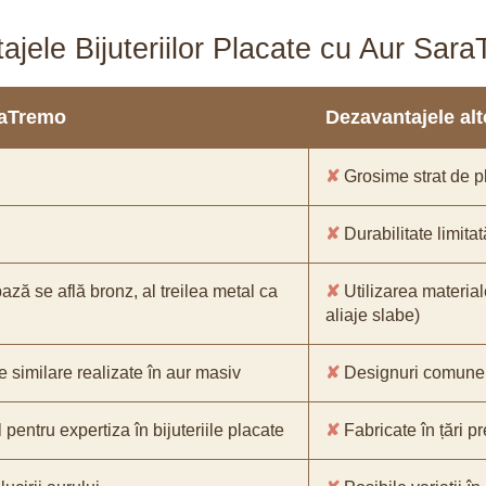
ajele Bijuteriilor Placate cu Aur Sar
araTremo
Dezavantajele alto
✘
Grosime strat de pl
✘
Durabilitate limitat
bază se află bronz, al treilea metal ca
✘
Utilizarea material
aliaje slabe)
e similare realizate în aur masiv
✘
Designuri comune, 
pentru expertiza în bijuteriile placate
✘
Fabricate în țări p