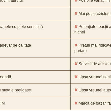
ucirii aurului
✘
Posibile variații în
✘
Mai puțin rezistente
oanele cu piele sensibilă
✘
Potențiale reacții a
nichel
-adevăr de calitate
✘
Prețuri mai ridicat
purtare
✘
Servicii de asistenț
comandă
✘
Lipsa vreunei certif
 metale prețioase
✘
Lipsa vreunei aut
SIM
✘
Marcă de bazar, făr