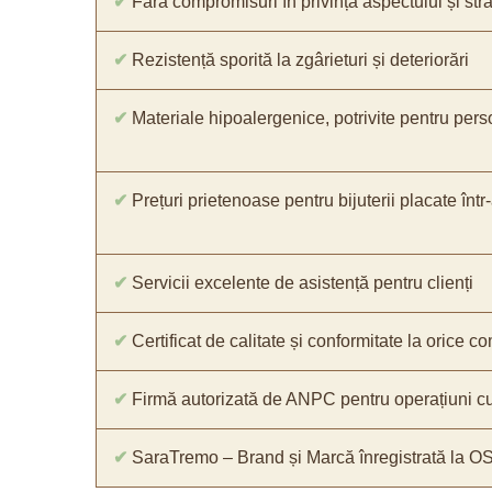
✔
Fără compromisuri în privința aspectului și străl
✔
Rezistență sporită la zgârieturi și deteriorări
✔
Materiale hipoalergenice, potrivite pentru pers
✔
Prețuri prietenoase pentru bijuterii placate într
✔
Servicii excelente de asistență pentru clienți
✔
Certificat de calitate și conformitate la orice 
✔
Firmă autorizată de ANPC pentru operațiuni cu
✔
SaraTremo – Brand și Marcă înregistrată la O