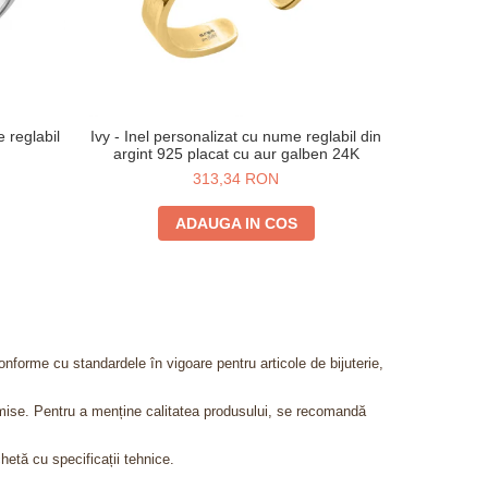
e reglabil
Ivy - Inel personalizat cu nume reglabil din
Ivy - I
argint 925 placat cu aur galben 24K
reglabil di
313,34 RON
ADAUGA IN COS
onforme cu standardele în vigoare pentru articole de bijuterie,
admise. Pentru a menține calitatea produsului, se recomandă
chetă cu specificații tehnice.