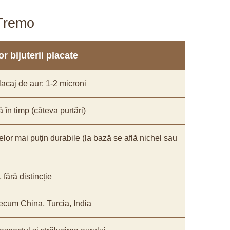
aTremo
r bijuterii placate
acaj de aur: 1-2 microni
ă în timp (câteva purtări)
elor mai puțin durabile (la bază se află nichel sau
fără distincție
recum China, Turcia, India