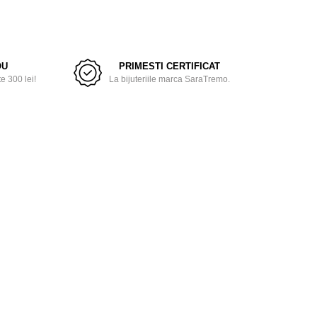
OU
PRIMESTI CERTIFICAT
 300 lei!
La bijuteriile marca SaraTremo.