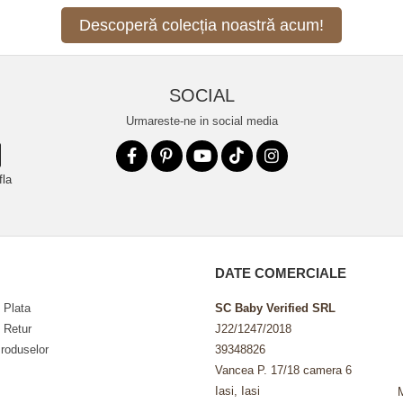
Descoperă colecția noastră acum!
SOCIAL
Urmareste-ne in social media
fla
DATE COMERCIALE
 Plata
SC Baby Verified SRL
e Retur
J22/1247/2018
roduselor
39348826
Vancea P. 17/18 camera 6
Iasi, Iasi