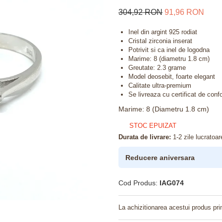
304,92 RON
91,96 RON
Inel din argint 925 rodiat
Cristal zirconia inserat
Potrivit si ca inel de logodna
Marime: 8 (diametru 1.8 cm)
Greutate: 2.3 grame
Model deosebit, foarte elegant
Calitate ultra-premium
Se livreaza cu certificat de confo
Marime
:
8 (Diametru 1.8 cm)
STOC EPUIZAT
Durata de livrare:
1-2 zile lucratoar
Reducere aniversara
Cod Produs:
IAG074
La achizitionarea acestui produs pri