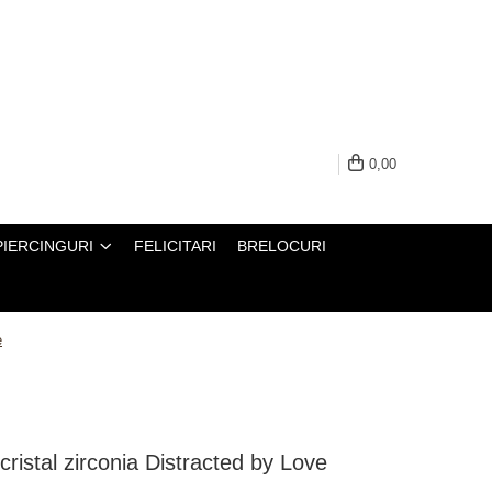
0,00
PIERCINGURI
FELICITARI
BRELOCURI
e
 cristal zirconia Distracted by Love