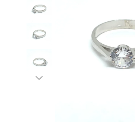
Verighete
Bijuterii pentru barbati
Inele
Lanturi
Bratari
Talismane
Verighete
Bijuterii din argint placate cu aur
24K