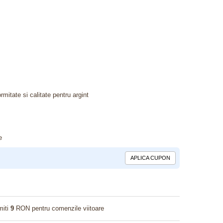
rmitate si calitate pentru argint
e
APLICA CUPON
miti
9
RON pentru comenzile viitoare