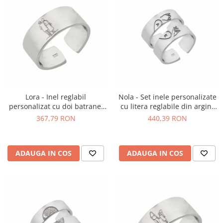
Lora - Inel reglabil
Nola - Set inele personalizate
personalizat cu doi batranei
cu litera reglabile din argint
din argint 925
925
367,79 RON
440,39 RON
ADAUGA IN COS
ADAUGA IN COS