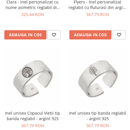
Clara - Inel personalizat cu
Flyers - Inel personalizat
nume asimetric reglabil din
reglabil cu fluturasi din argint
argint 925
925
325,44 RON
367,79 RON
ADAUGA IN COS
ADAUGA IN COS
Inel unisex Copacul Vieții tip
Inel unisex tip banda reglabil
banda reglabil - argint 925
- argint 925
367,79 RON
367,79 RON