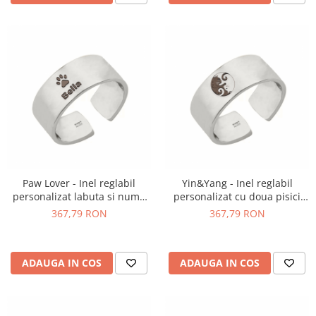
Paw Lover - Inel reglabil
Yin&Yang - Inel reglabil
personalizat labuta si nume
personalizat cu doua pisici
din argint 925
din argint 925
367,79 RON
367,79 RON
ADAUGA IN COS
ADAUGA IN COS