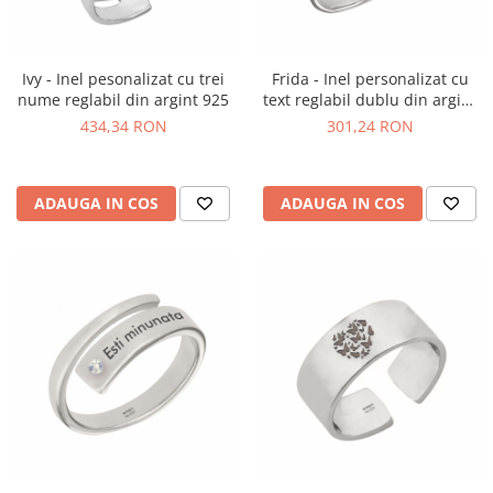
Ivy - Inel pesonalizat cu trei
Frida - Inel personalizat cu
nume reglabil din argint 925
text reglabil dublu din argint
925
434,34 RON
301,24 RON
ADAUGA IN COS
ADAUGA IN COS