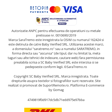
Autorizatie ANPC pentru efectuarea de operatiuni cu metale
pretioase nr. 0010690/2019
Marca SaraTremo este inregistrata la OSIM cu numarul 162424 si
este detinuta de catre Baby Verified SRL. Utilizarea acestei marci,
a domeniului "saratremo.ro" sau a numelui SARATREMO, in
forma directa sau "ascunsa" (de tipul, dar nu limitat la, meta
taguri sau alte tehnici de indexare, cautare web) fara permisiunea
prealabila scrisa a SC Baby Verified SRL este interzisa si se
pedepseste conform legii. ©SaraTremo.ro
Copyright SC Baby Verified SRL. Marca inregistrata. Toate
drepturile asupra textelor si fotografiilor sunt rezervate. Site
realizat si promovat de SuportRemote.ro.
Platforma E-commerce
by Gomag
4749819f0d917dc5db71edd975e97bba