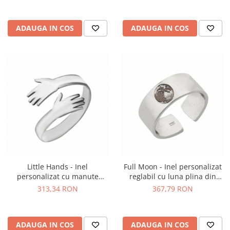
ADAUGA IN COS
ADAUGA IN COS
Little Hands - Inel
Full Moon - Inel personalizat
personalizat cu manute
reglabil cu luna plina din
reglabil asimetric din argint
argint 925
313,34 RON
367,79 RON
925
ADAUGA IN COS
ADAUGA IN COS