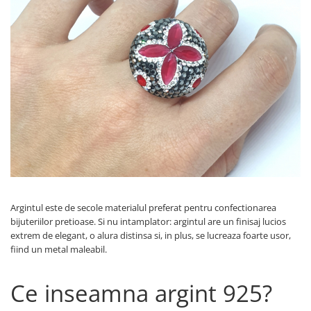
Verighete
Bijuterii pentru barbati
Inele
Lanturi
Bratari
Talismane
Verighete
Bijuterii din argint placate cu aur
24K
Argintul este de secole materialul preferat pentru confectionarea
bijuteriilor pretioase. Si nu intamplator: argintul are un finisaj lucios
extrem de elegant, o alura distinsa si, in plus, se lucreaza foarte usor,
fiind un metal maleabil.
Ce inseamna argint 925?