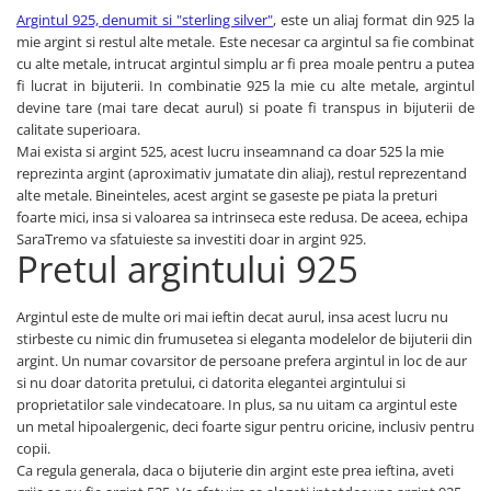
Argintul 925, denumit si "sterling silver"
, este un aliaj format din 925 la
mie argint si restul alte metale. Este necesar ca argintul sa fie combinat
cu alte metale, intrucat argintul simplu ar fi prea moale pentru a putea
fi lucrat in bijuterii. In combinatie 925 la mie cu alte metale, argintul
devine tare (mai tare decat aurul) si poate fi transpus in bijuterii de
calitate superioara.
Mai exista si argint 525, acest lucru inseamnand ca doar 525 la mie
reprezinta argint (aproximativ jumatate din aliaj), restul reprezentand
alte metale. Bineinteles, acest argint se gaseste pe piata la preturi
foarte mici, insa si valoarea sa intrinseca este redusa. De aceea, echipa
SaraTremo va sfatuieste sa investiti doar in argint 925.
Pretul argintului 925
Argintul este de multe ori mai ieftin decat aurul, insa acest lucru nu
stirbeste cu nimic din frumusetea si eleganta modelelor de bijuterii din
argint. Un numar covarsitor de persoane prefera argintul in loc de aur
si nu doar datorita pretului, ci datorita elegantei argintului si
proprietatilor sale vindecatoare. In plus, sa nu uitam ca argintul este
un metal hipoalergenic, deci foarte sigur pentru oricine, inclusiv pentru
copii.
Ca regula generala, daca o bijuterie din argint este prea ieftina, aveti