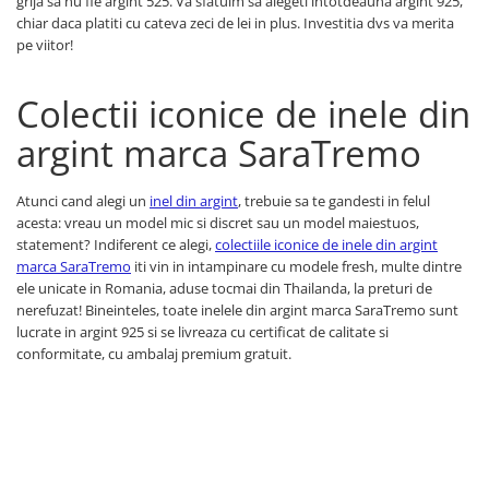
grija sa nu fie argint 525. Va sfatuim sa alegeti intotdeauna argint 925,
chiar daca platiti cu cateva zeci de lei in plus. Investitia dvs va merita
pe viitor!
Colectii iconice de inele din
argint marca SaraTremo
Atunci cand alegi un
inel din argint
, trebuie sa te gandesti in felul
acesta: vreau un model mic si discret sau un model maiestuos,
statement? Indiferent ce alegi,
colectiile iconice de inele din argint
marca SaraTremo
iti vin in intampinare cu modele fresh, multe dintre
ele unicate in Romania, aduse tocmai din Thailanda, la preturi de
nerefuzat! Bineinteles, toate inelele din argint marca SaraTremo sunt
lucrate in argint 925 si se livreaza cu certificat de calitate si
conformitate, cu ambalaj premium gratuit.