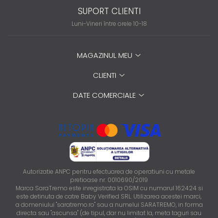
SUPORT CLIENTI
Luni-Vineri între orele 10-18
MAGAZINUL MEU
CLIENTI
DATE COMERCIALE
Autorizatie ANPC pentru efectuarea de operatiuni cu metale
pretioase nr. 0010690/2019
Marca SaraTremo este inregistrata la OSIM cu numarul 162424 si
este detinuta de catre Baby Verified SRL. Utilizarea acestei marci,
a domeniului "saratremo.ro" sau a numelui SARATREMO, in forma
directa sau "ascunsa" (de tipul, dar nu limitat la, meta taguri sau