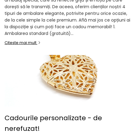
ambalaj special, care să reflecte grija și emoția pe care
dorești să le transmiți. De aceea, oferim clienților noștri 4
Inele
tipuri de ambalare elegante, potrivite pentru orice ocazie,
Lanturi
de la cele simple la cele premium. Află mai jos ce opțiuni ai
Bratari
la dispoziție și cum poți face un cadou memorabil! 1.
Talismane
Ambalarea standard (gratuită)...
Verighete
Citeste mai mult
Bijuterii din argint placate cu aur
24K
Cadourile personalizate - de
nerefuzat!