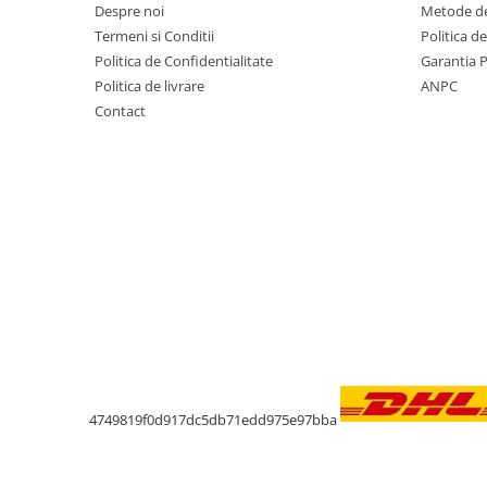
Despre noi
Metode de
Termeni si Conditii
Politica d
Politica de Confidentialitate
Garantia 
Politica de livrare
ANPC
Contact
4749819f0d917dc5db71edd975e97bba
Livrare oriunde in Europa in 2 zile prin DH