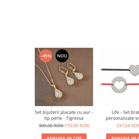
-45%
NOU
Set bijuterii placate cu aur -
Life - Set bra
tip perle - Tigressa
personalizate s
banut si inima cu
309,00 RON
170,00 RON
337,54 RO
argint 925
ADAUGA IN COS
ADAUGA IN 