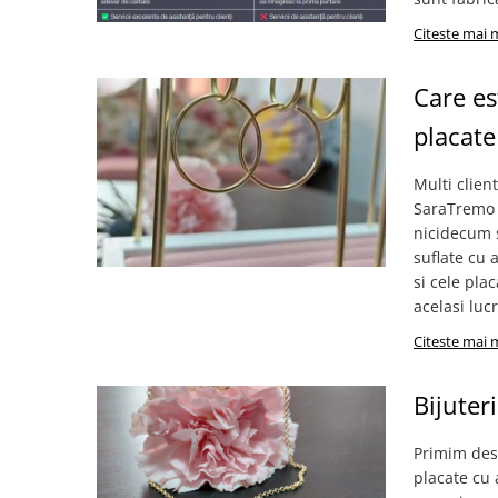
Citeste mai 
Care est
placate
Multi clien
SaraTremo n
nicidecum si
suflate cu a
si cele pla
acelasi lucr
Citeste mai 
Bijuter
Primim des 
placate cu 