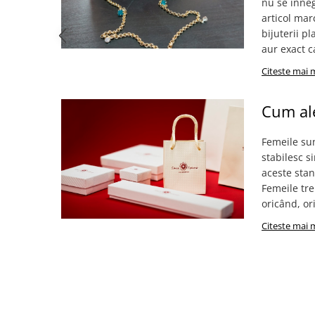
nu se inneg
articol mar
bijuterii p
aur exact c
Citeste mai 
Cum ale
Femeile sun
stabilesc s
aceste stan
Femeile tre
oricând, or
Citeste mai 