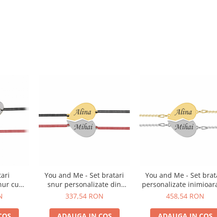
tari
You and Me - Set bratari
You and Me - Set brat
nur cu
snur personalizate din
personalizate inimioar
 nume din
argint inimioara pentru
nume pentru cuplu d
N
337,54 RON
458,54 RON
cuplu cu nume
argint 925
COS
ADAUGA IN COS
ADAUGA IN COS