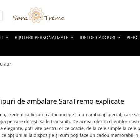
NT
BIJUTERII PERSONALIZATE
IDEI DE CADOURI
PIERC
cu aur
tipuri de ambalare SaraTremo explicate
o, credem că fiecare cadou începe cu un ambalaj special, care să 
ția pe care dorești să le transmiți. De aceea, oferim clienților noștri
 elegante, potrivite pentru orice ocazie, de la cele simple la cele
s ce opțiuni ai la dispoziție și cum poți face un cadou memorabil! 1.