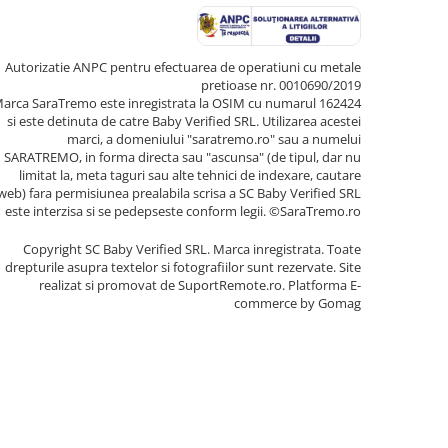
Autorizatie ANPC pentru efectuarea de operatiuni cu metale
pretioase nr. 0010690/2019
arca SaraTremo este inregistrata la OSIM cu numarul 162424
si este detinuta de catre Baby Verified SRL. Utilizarea acestei
marci, a domeniului "saratremo.ro" sau a numelui
SARATREMO, in forma directa sau "ascunsa" (de tipul, dar nu
limitat la, meta taguri sau alte tehnici de indexare, cautare
web) fara permisiunea prealabila scrisa a SC Baby Verified SRL
este interzisa si se pedepseste conform legii. ©SaraTremo.ro
Copyright SC Baby Verified SRL. Marca inregistrata. Toate
drepturile asupra textelor si fotografiilor sunt rezervate. Site
realizat si promovat de SuportRemote.ro.
Platforma E-
commerce by Gomag