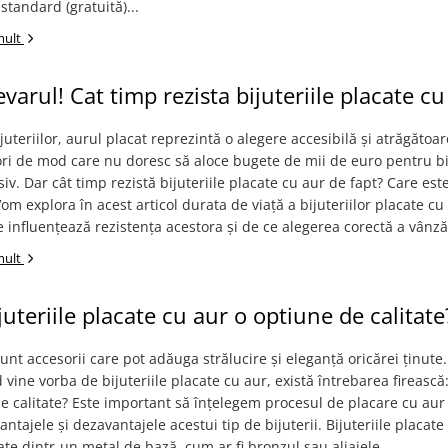
tandard (gratuită)...
mult
evarul! Cat timp rezista bijuteriile placate cu
juteriilor, aurul placat reprezintă o alegere accesibilă și atrăgătoa
ori de mod care nu doresc să aloce bugete de mii de euro pentru bi
iv. Dar cât timp rezistă bijuteriile placate cu aur de fapt? Care est
om explora în acest articol durata de viață a bijuteriilor placate cu
re influențează rezistența acestora și de ce alegerea corectă a vânzăt
mult
juteriile placate cu aur o optiune de calitate
 sunt accesorii care pot adăuga strălucire și eleganță oricărei ținute
 vine vorba de bijuteriile placate cu aur, există întrebarea firească
e calitate? Este important să înțelegem procesul de placare cu aur 
ntajele și dezavantajele acestui tip de bijuterii. Bijuteriile placate
ate dintr-un metal de bază, cum ar fi bronzul sau aliajele,...