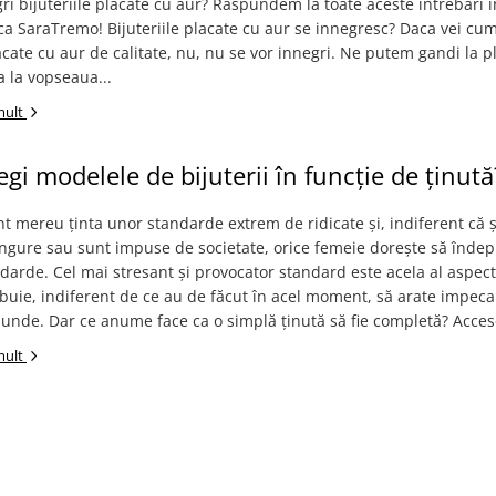
ri bijuteriile placate cu aur? Raspundem la toate aceste intrebari i
ca SaraTremo! Bijuteriile placate cu aur se innegresc? Daca vei cu
lacate cu aur de calitate, nu, nu se vor innegri. Ne putem gandi la p
a la vopseaua...
mult
gi modelele de bijuterii în funcție de ținută
t mereu ținta unor standarde extrem de ridicate și, indiferent că ș
ingure sau sunt impuse de societate, orice femeie dorește să îndep
darde. Cel mai stresant și provocator standard este acela al aspectu
buie, indiferent de ce au de făcut în acel moment, să arate impeca
iunde. Dar ce anume face ca o simplă ținută să fie completă? Accesor
mult