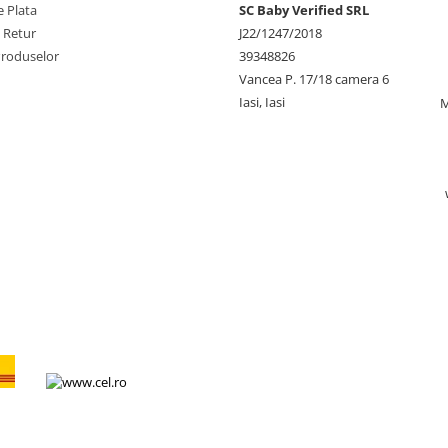
 Plata
SC Baby Verified SRL
e Retur
J22/1247/2018
Produselor
39348826
Vancea P. 17/18 camera 6
Iasi, Iasi
M
L Express