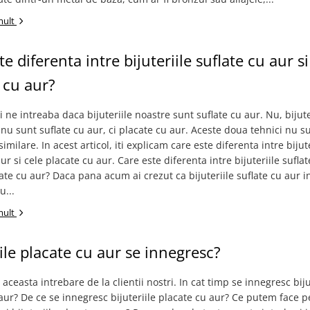
mult
e diferenta intre bijuteriile suflate cu aur si
 cu aur?
ti ne intreaba daca bijuteriile noastre sunt suflate cu aur. Nu, bijute
u sunt suflate cu aur, ci placate cu aur. Aceste doua tehnici nu s
milare. In acest articol, iti explicam care este diferenta intre bijute
ur si cele placate cu aur. Care este diferenta intre bijuteriile sufla
cate cu aur? Daca pana acum ai crezut ca bijuteriile suflate cu aur
u...
mult
iile placate cu aur se innegresc?
aceasta intrebare de la clientii nostri. In cat timp se innegresc biju
aur? De ce se innegresc bijuteriile placate cu aur? Ce putem face p