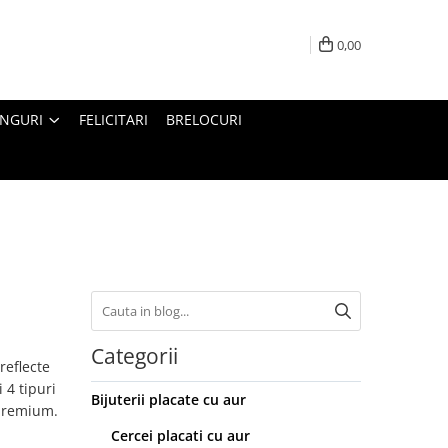
0,00
INGURI
FELICITARI
BRELOCURI
Categorii
reflecte
 4 tipuri
Bijuterii placate cu aur
 premium.
Cercei placati cu aur