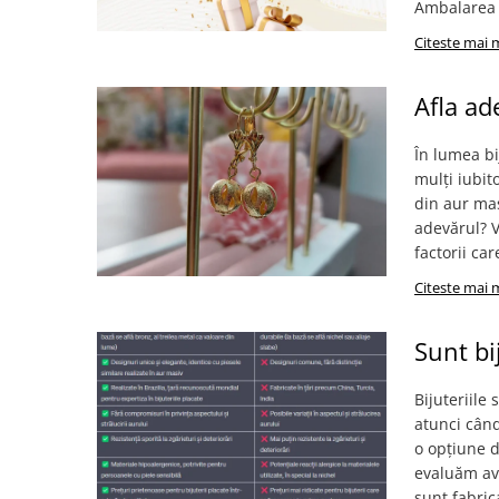
Verighete
Ambalarea s
Bijuterii pentru barbati
Citeste mai 
Inele
Lanturi
Afla ad
Bratari
Talismane
În lumea bi
mulți iubit
Verighete
din aur mas
Bijuterii din argint placate cu aur
adevărul? V
24K
factorii ca
Citeste mai 
Sunt bi
Bijuteriile
atunci când
o opțiune d
evaluăm ava
sunt fabric