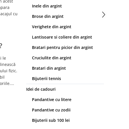
n acest
Inele din argint
mpara
lacajul cu
Brose din argint
Verighete din argint
Lantisoare si coliere din argint
?
Bratari pentru picior din argint
Cruciulite din argint
i le
linească
Bratari din argint
lui fizic.
bil
Bijuterii tennis
iile....
Idei de cadouri
Pandantive cu litere
Pandantive cu zodii
Bijuterii sub 100 lei