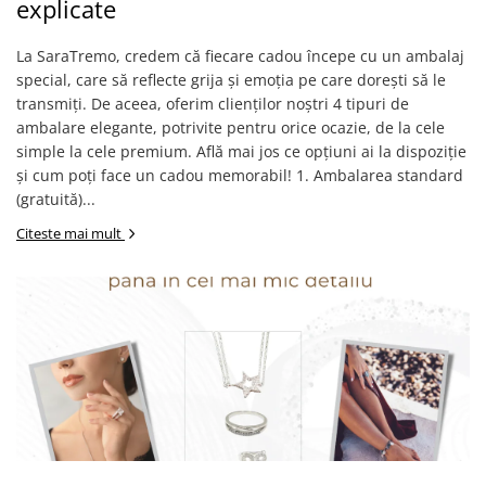
Verighete
explicate
Bijuterii pentru barbati
La SaraTremo, credem că fiecare cadou începe cu un ambalaj
Inele
special, care să reflecte grija și emoția pe care dorești să le
Lanturi
transmiți. De aceea, oferim clienților noștri 4 tipuri de
Bratari
ambalare elegante, potrivite pentru orice ocazie, de la cele
Talismane
simple la cele premium. Află mai jos ce opțiuni ai la dispoziție
și cum poți face un cadou memorabil! 1. Ambalarea standard
Verighete
(gratuită)...
Bijuterii din argint placate cu aur
24K
Citeste mai mult