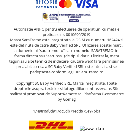
Autorizatie ANPC pentru efectuarea de operatiuni cu metale
pretioase nr. 0010690/2019
Marca SaraTremo este inregistrata la OSIM cu numarul 162424 si
este detinuta de catre Baby Verified SRL. Utilizarea acestei marci,
a domeniului "saratremo.ro" sau a numelui SARATREMO, in
forma directa sau "ascunsa" (de tipul, dar nu limitat la, meta
taguri sau alte tehnici de indexare, cautare web) fara permisiunea
prealabila scrisa a SC Baby Verified SRL este interzisa si se
pedepseste conform legii. ©SaraTremo.ro
Copyright SC Baby Verified SRL. Marca inregistrata. Toate
drepturile asupra textelor si fotografiilor sunt rezervate. Site
realizat si promovat de SuportRemote.ro.
Platforma E-commerce
by Gomag
4749819f0d917dc5db71edd975e97bba